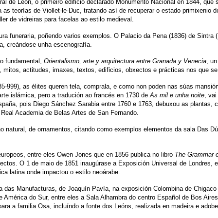
l de León, o primeiro edificio declarado Monumento Nacional en 1844, que se 
as teorías de Viollet-le-Duc, tratando así de recuperar o estado primixenio 
ler de vidreiras para facelas ao estilo medieval.
a funeraria, poñendo varios exemplos. O Palacio da Pena (1836) de Sintra (Po
rna, creándose unha escenografía.
bro fundamental,
Orientalismo, arte y arquitectura entre Granada y Venecia
, un
, mitos, actitudes, imaxes, textos, edificios, obxectos e prácticas nos que 
85-999), as élites queren tela, comprala, e como non poden nas súas mansió
rte islámica, pero a tradución ao francés en 1730 de
As mil e unha noite
, va
paña, pois Diego Sánchez Sarabia entre 1760 e 1763, debuxou as plantas, c
da Real Academia de Belas Artes de San Fernando.
ño natural, de ornamentos, citando como exemplos elementos da sala Das Dú
europeos, entre eles Owen Jones que en 1856 publica no libro
The Grammar o
ctos. O 1 de maio de 1851 inaugúrase a Exposición Universal de Londres, e no
ica latina onde impactou o estilo neoárabe.
a das Manufacturas, de Joaquín Pavía, na exposición Colombina de Chigaco 
 América do Sur, entre eles a Sala Alhambra do centro Español de Bos Aires,
ara a familia Osa, incluíndo a fonte dos Leóns, realizada en madeira e adobe 