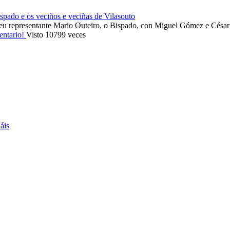
ado e os veciños e veciñas de Vilasouto
eu representante Mario Outeiro, o Bispado, con Miguel Gómez e Cés
entario!
Visto 10799 veces
áis