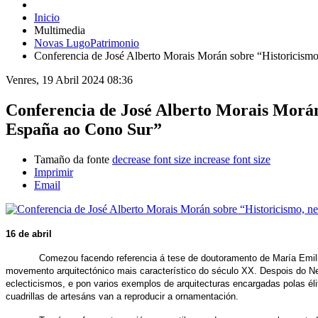
Inicio
Multimedia
Novas LugoPatrimonio
Conferencia de José Alberto Morais Morán sobre “Historicismo
Venres, 19 Abril 2024 08:36
Conferencia de José Alberto Morais Morán 
España ao Cono Sur”
Tamaño da fonte
decrease font size
increase font size
Imprimir
Email
16 de abril
Comezou facendo referencia á tese de doutoramento de María Emi
movemento arquitectónico mais característico do século XX. Despois do Neocl
eclecticismos, e pon varios exemplos de arquitecturas encargadas polas élit
cuadrillas de artesáns van a reproducir a ornamentación.