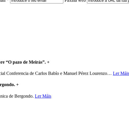
ail *
Páxina web
bre “O pazo de Meirás”.
+
ncial Conferencia de Carlos Babío e Manuel Pérez Lourenzo
…
Ler Mái
ergondo.
+
mánica de Bergondo.
Ler Máis