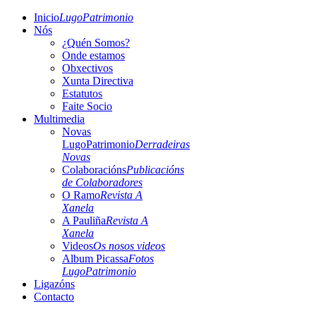
Inicio
LugoPatrimonio
Nós
¿Quén Somos?
Onde estamos
Obxectivos
Xunta Directiva
Estatutos
Faite Socio
Multimedia
Novas
LugoPatrimonio
Derradeiras
Novas
Colaboracións
Publicacións
de Colaboradores
O Ramo
Revista A
Xanela
A Pauliña
Revista A
Xanela
Videos
Os nosos videos
Album Picassa
Fotos
LugoPatrimonio
Ligazóns
Contacto