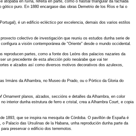
atopaba en ruína, refeita en parte, como o hastial triangular da fachada
do gótico puro. En 1880 encargase das obras Demetrio de los Ríos e fai o
rtugal), é un edificio ecléctico por excelencia, demais dos varios estilos
 proxecto colectivo de investigación que reuniu os estudos dunha serie de
se configura a visión contemporánea de "Oriente" desde o mundo occidental.
ns reproducen partes, como a fonte dos Leóns dos palacios nazaries da
i ser un precedente de esta afección polo neoárabe que vai ter
ortes e alzados así como diversos motivos decorativos dos azulexos,
as Irmáns da Alhambra, no Museo do Prado, ou o Pórtico da Gloria do
f Ornament
planos, alzados, seccións e detalles da Alhambra, en color
 interior dunha estrutura de ferro e cristal, crea a Alhambra Court, e copia
de 1893, que se inspira na mesquita de Córdoba. O pavillón de España é
 o Palacio das Ursulinas de la Habana, unha reprodución dunha parte da
para preservar o edificio dos terremotos.