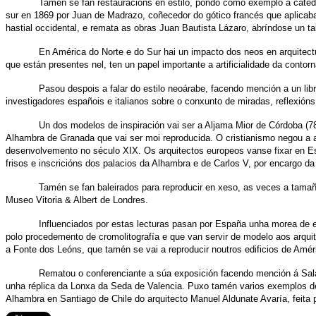
Tamén se fan restauracións en estilo, pondo como exemplo a catedra
sur en 1869 por Juan de Madrazo, coñecedor do gótico francés que aplicaba 
hastial occidental, e remata as obras Juan Bautista Lázaro, abríndose un tal
En América do Norte e do Sur hai un impacto dos neos en arquitectur
que están presentes nel, ten un papel importante a artificialidade da conto
Pasou despois a falar do estilo neoárabe, facendo mención a un li
investigadores españois e italianos sobre o conxunto de miradas, reflexións
Un dos modelos de inspiración vai ser a Aljama Mior de Córdoba (7
Alhambra de Granada que vai ser moi reproducida. O cristianismo negou a a
desenvolvemento no século XIX. Os arquitectos europeos vanse fixar en Es
frisos e inscricións dos palacios da Alhambra e de Carlos V, por encargo 
Tamén se fan baleirados para reproducir en xeso, as veces a tama
Museo Vitoria & Albert de Londres.
Influenciados por estas lecturas pasan por España unha morea de 
polo procedemento de cromolitografía e que van servir de modelo aos arquite
a Fonte dos Leóns, que tamén se vai a reproducir noutros edificios de Amér
Rematou o conferenciante a súa exposición facendo mención á Sal
unha réplica da Lonxa da Seda de Valencia. Puxo tamén varios exemplos de
Alhambra en Santiago de Chile do arquitecto Manuel Aldunate Avaría, feita p