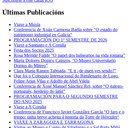
Suscribirse a este canal RSS
Últimas Publicacións
Viaxe a Muxía
Conferencia de Xoán Carmona Badía sobre “O estado do
patrimonio industrial en Galicia”
PROGRAMACIÓN DO 1º SEMESTRE DE 2026
Viaxe a Santiago e A Coruña
Festa dos Socios 2025
Rosa Meijide Failde “O papel dos balnearios na vida romana”
María Dolores Dopico Cainzos, “O Museo Universitario
Domus do Mitreo”
Clara María Ramos Taboada, “E ti ¿de quen ves sendo?”
Que foi o Coloquio Internacional do Bimilenario de Lugo.
Felipe Arias Vilas e Adolfo de Abel Vilela
Conferencia de Xosé Manuel Sánchez Rei, sobre “O galego-
portugués, herdeiro do latín”
PROGRAMACIÓN PARA O SEGUNDO SEMESTRE
DO ANO 2025
Viaxe a A Coruña
Conferencia de Francisco Javier González García “O faro e o
tempo: unha breve achega á historia da Torre de Hércules“
VIAXE A ZARAGOZA E TARRAGONA
Visitas ao Mueso e Castro de Viladonga e a Sal Porta Miñá