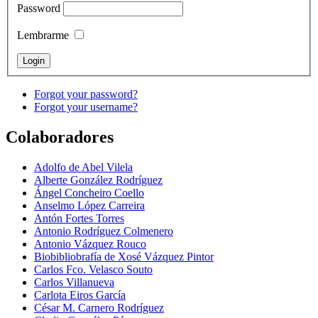
Password
Lembrarme
Forgot your password?
Forgot your username?
Colaboradores
Adolfo de Abel Vilela
Alberte González Rodríguez
Ángel Concheiro Coello
Anselmo López Carreira
Antón Fortes Torres
Antonio Rodríguez Colmenero
Antonio Vázquez Rouco
Biobibliobrafía de Xosé Vázquez Pintor
Carlos Fco. Velasco Souto
Carlos Villanueva
Carlota Eiros García
César M. Carnero Rodríguez