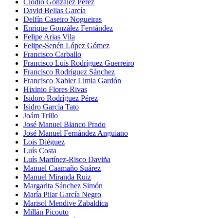
Clodio González Pérez
David Bellas García
Delfín Caseiro Nogueiras
Enrique González Fernández
Felipe Arias Vila
Felipe-Senén López Gómez
Francisco Carballo
Francisco Luís Rodríguez Guerreiro
Francisco Rodríguez Sánchez
Francisco Xabier Limia Gardón
Hixinio Flores Rivas
Isidoro Rodríguez Pérez
Isidro García Tato
Joám Trillo
José Manuel Blanco Prado
José Manuel Fernández Anguiano
Lois Diéguez
Luís Costa
Luís Martínez-Risco Daviña
Manuel Caamaño Suárez
Manuel Miranda Ruiz
Margarita Sánchez Simón
María Pilar García Negro
Marisol Mendive Zabaldica
Millán Picouto