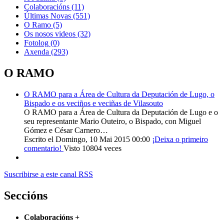
Colaboracións
(11)
Últimas Novas
(551)
O Ramo
(5)
Os nosos videos
(32)
Fotolog
(0)
Axenda
(293)
O RAMO
O RAMO para a Área de Cultura da Deputación de Lugo, o
Bispado e os veciños e veciñas de Vilasouto
O RAMO para a Área de Cultura da Deputación de Lugo e o
seu representante Mario Outeiro, o Bispado, con Miguel
Gómez e César Carnero…
Escrito el Domingo, 10 Mai 2015 00:00
¡Deixa o primeiro
comentario!
Visto 10804 veces
Suscribirse a este canal RSS
Seccións
Colaboracións
+