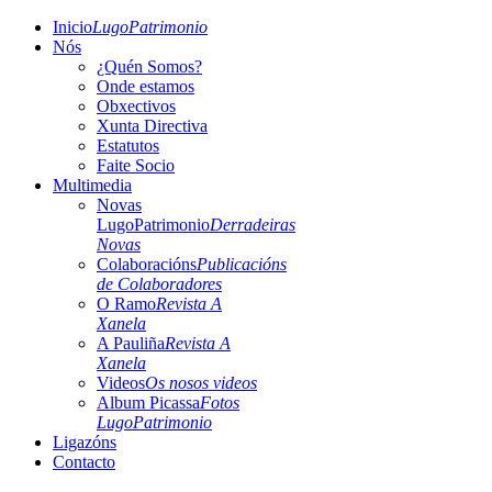
Inicio
LugoPatrimonio
Nós
¿Quén Somos?
Onde estamos
Obxectivos
Xunta Directiva
Estatutos
Faite Socio
Multimedia
Novas
LugoPatrimonio
Derradeiras
Novas
Colaboracións
Publicacións
de Colaboradores
O Ramo
Revista A
Xanela
A Pauliña
Revista A
Xanela
Videos
Os nosos videos
Album Picassa
Fotos
LugoPatrimonio
Ligazóns
Contacto