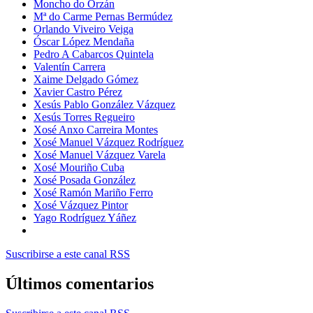
Moncho do Orzán
Mª do Carme Pernas Bermúdez
Orlando Viveiro Veiga
Óscar López Mendaña
Pedro A Cabarcos Quintela
Valentín Carrera
Xaime Delgado Gómez
Xavier Castro Pérez
Xesús Pablo González Vázquez
Xesús Torres Regueiro
Xosé Anxo Carreira Montes
Xosé Manuel Vázquez Rodríguez
Xosé Manuel Vázquez Varela
Xosé Mouriño Cuba
Xosé Posada González
Xosé Ramón Mariño Ferro
Xosé Vázquez Pintor
Yago Rodríguez Yáñez
Suscribirse a este canal RSS
Últimos comentarios