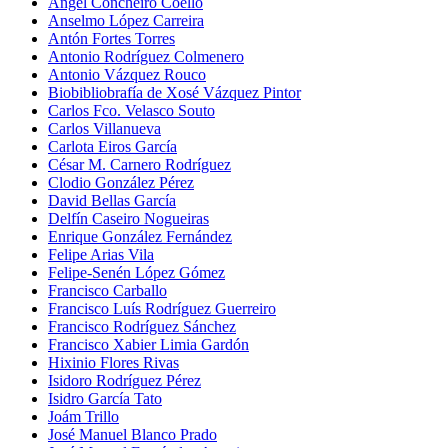
Ángel Concheiro Coello
Anselmo López Carreira
Antón Fortes Torres
Antonio Rodríguez Colmenero
Antonio Vázquez Rouco
Biobibliobrafía de Xosé Vázquez Pintor
Carlos Fco. Velasco Souto
Carlos Villanueva
Carlota Eiros García
César M. Carnero Rodríguez
Clodio González Pérez
David Bellas García
Delfín Caseiro Nogueiras
Enrique González Fernández
Felipe Arias Vila
Felipe-Senén López Gómez
Francisco Carballo
Francisco Luís Rodríguez Guerreiro
Francisco Rodríguez Sánchez
Francisco Xabier Limia Gardón
Hixinio Flores Rivas
Isidoro Rodríguez Pérez
Isidro García Tato
Joám Trillo
José Manuel Blanco Prado