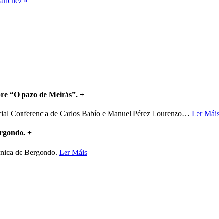
Sánchez »
bre “O pazo de Meirás”.
+
ncial Conferencia de Carlos Babío e Manuel Pérez Lourenzo
…
Ler Mái
ergondo.
+
mánica de Bergondo.
Ler Máis