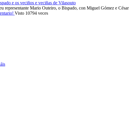
ado e os veciños e veciñas de Vilasouto
eu representante Mario Outeiro, o Bispado, con Miguel Gómez e Cés
entario!
Visto 10794 veces
áis