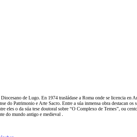
o Diocesano de Lugo. En 1974 trasládase a Roma onde se licencia en Arq
e do Patrimonio e Arte Sacro. Entre a súa inmensa obra destacan os se
ntre eles o da súa tese doutoral sobre “O Complexo de Temes”, ou cento
ente do mundo antigo e medieval .