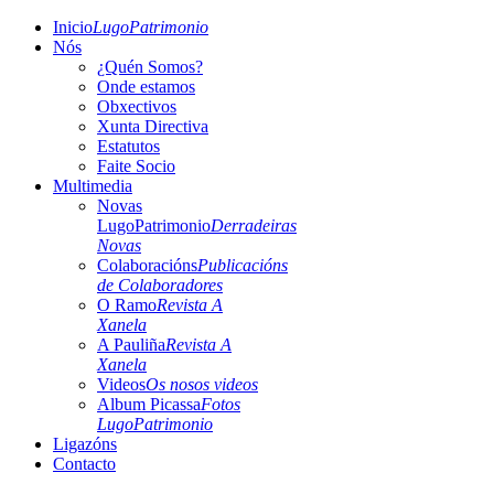
Inicio
LugoPatrimonio
Nós
¿Quén Somos?
Onde estamos
Obxectivos
Xunta Directiva
Estatutos
Faite Socio
Multimedia
Novas
LugoPatrimonio
Derradeiras
Novas
Colaboracións
Publicacións
de Colaboradores
O Ramo
Revista A
Xanela
A Pauliña
Revista A
Xanela
Videos
Os nosos videos
Album Picassa
Fotos
LugoPatrimonio
Ligazóns
Contacto