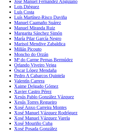
José Manuel Fernández Anguiano
Lois Diéguez
Luís Costa
Luís Martínez-Risco Daviña
Manuel Caamaño Suárez
Manuel Miranda Ruiz
Margarita Sánchez Simón
María Pilar García Negro
Marisol Mendive Zabaldica
Millán Picouto
Moncho do Orzán
Mª do Carme Pernas Bermúdez
Orlando Viveiro Veiga
Óscar López Mendaña
Pedro A Cabarcos Quintela
Valentín Carrera
Xaime Delgado Gómez
Xavier Castro Pérez
Xesús Pablo González Vázquez
Xesús Torres Regueiro
Xosé Anxo Carreira Montes
Xosé Manuel Vázquez Rodríguez
Xosé Manuel Vázquez Varela
Xosé Mouriño Cuba
Xosé Posada González