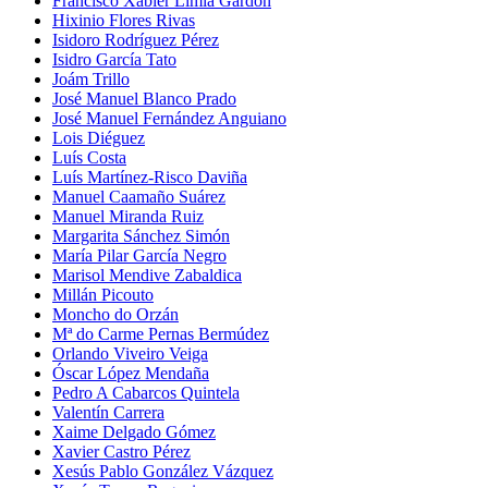
Francisco Xabier Limia Gardón
Hixinio Flores Rivas
Isidoro Rodríguez Pérez
Isidro García Tato
Joám Trillo
José Manuel Blanco Prado
José Manuel Fernández Anguiano
Lois Diéguez
Luís Costa
Luís Martínez-Risco Daviña
Manuel Caamaño Suárez
Manuel Miranda Ruiz
Margarita Sánchez Simón
María Pilar García Negro
Marisol Mendive Zabaldica
Millán Picouto
Moncho do Orzán
Mª do Carme Pernas Bermúdez
Orlando Viveiro Veiga
Óscar López Mendaña
Pedro A Cabarcos Quintela
Valentín Carrera
Xaime Delgado Gómez
Xavier Castro Pérez
Xesús Pablo González Vázquez