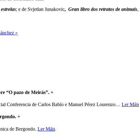
estrelas
; e de Svjetlan Junakovic
,
Gran libro dos retratos de animais
,
Sánchez »
bre “O pazo de Meirás”.
+
ncial Conferencia de Carlos Babío e Manuel Pérez Lourenzo
…
Ler Mái
ergondo.
+
mánica de Bergondo.
Ler Máis