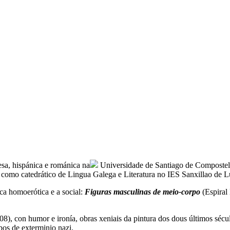
esa, hispánica e románica na
Universidade de Santiago de Compostel
 como catedrático de Lingua Galega e Literatura no IES Sanxillao de L
ica homoerótica e a social:
Figuras masculinas de meio-corpo
(Espiral
), con humor e ironía, obras xeniais da pintura dos dous últimos sécul
os de exterminio nazi.