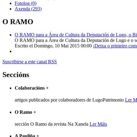
Fotolog
(0)
Axenda
(293)
O RAMO
O RAMO para a Área de Cultura da Deputación de Lugo, o Bisp
O RAMO para a Área de Cultura da Deputación de Lugo e o s
Escrito el Domingo, 10 Mai 2015 00:00
¡Deixa o primeiro com
Suscribirse a este canal RSS
Seccións
Colaboracións
+
artigos publicados por colaboradores de LugoPatrimonio
Ler M
O Ramo
+
sección O Ramo da revista Na Xanela
Ler Máis
A Pauliña
+