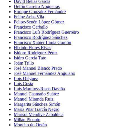
David Bellas García
Delfín Caseiro Nogueiras
Enrique González Fernández
Felipe Arias Vila
Felipe-Senén López Gómez
Francisco Carballo
Francisco Luís Rodríguez Guerreiro
Francisco Rodríguez Sánchez
Francisco Xabier Limia Gardón
Hixinio Flores Rivas
Isidoro Rodríguez Pérez
Isidro García Tato
Joám Trillo
José Manuel Blanco Prado
José Manuel Fernández Anguiano
Lois Diéguez
Luís Costa
Luís Martínez-Risco Daviña
Manuel Caamaño Suárez
Manuel Miranda Ruiz
Margarita Sánchez Simón
María Pilar García Negro
Marisol Mendive Zabaldica
Millán Picouto
Moncho do Orzán