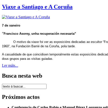
Viaxe a Santiago e A Coruña
7 de xaneiro
“
Francisco Asorey, unha recuperación necesaria”
O motivo da viaxe foi ver as exposicións dedicadas ao escultor “F
1960”, na Fundación Barrié de na Coruña, pola tarde.
A casualidade de que coincidisen temporalmente estas exposicións dedicadas
dous grupos para as visitas guiadas.
Ler máis...
Busca nesta web
Próximos actos
Conferencia de Carlos Babío e Manuel Pérez Lourenzo so