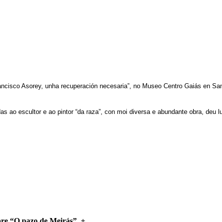
rancisco Asorey, unha recuperación necesaria”, no Museo Centro Gaiás en San
 ao escultor e ao pintor “da raza”, con moi diversa e abundante obra, deu lu
bre “O pazo de Meirás”.
+