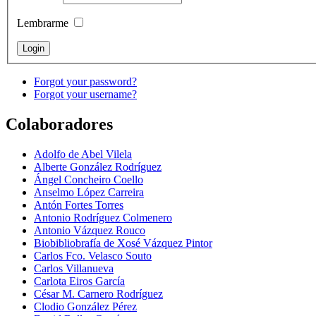
Lembrarme
Forgot your password?
Forgot your username?
Colaboradores
Adolfo de Abel Vilela
Alberte González Rodríguez
Ángel Concheiro Coello
Anselmo López Carreira
Antón Fortes Torres
Antonio Rodríguez Colmenero
Antonio Vázquez Rouco
Biobibliobrafía de Xosé Vázquez Pintor
Carlos Fco. Velasco Souto
Carlos Villanueva
Carlota Eiros García
César M. Carnero Rodríguez
Clodio González Pérez