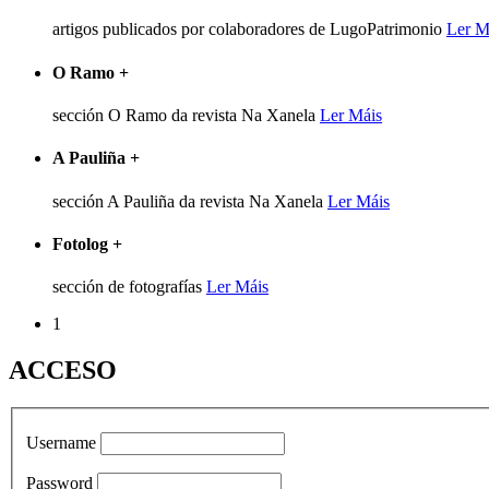
artigos publicados por colaboradores de LugoPatrimonio
Ler M
O Ramo
+
sección O Ramo da revista Na Xanela
Ler Máis
A Pauliña
+
sección A Pauliña da revista Na Xanela
Ler Máis
Fotolog
+
sección de fotografías
Ler Máis
1
ACCESO
Username
Password