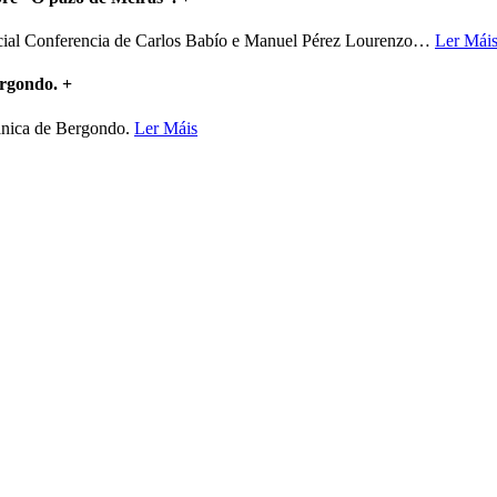
ncial Conferencia de Carlos Babío e Manuel Pérez Lourenzo
…
Ler Mái
ergondo.
+
mánica de Bergondo.
Ler Máis