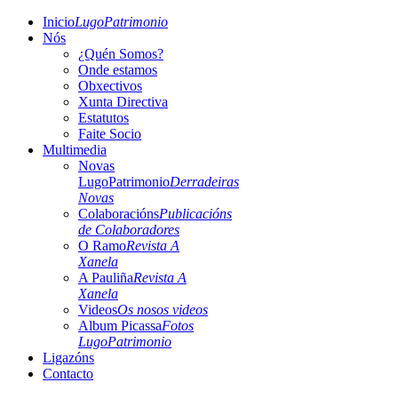
Inicio
LugoPatrimonio
Nós
¿Quén Somos?
Onde estamos
Obxectivos
Xunta Directiva
Estatutos
Faite Socio
Multimedia
Novas
LugoPatrimonio
Derradeiras
Novas
Colaboracións
Publicacións
de Colaboradores
O Ramo
Revista A
Xanela
A Pauliña
Revista A
Xanela
Videos
Os nosos videos
Album Picassa
Fotos
LugoPatrimonio
Ligazóns
Contacto