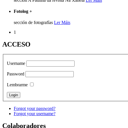
sección A Pauliña da revista Na Xanela
Ler Máis
Fotolog
+
sección de fotografías
Ler Máis
1
ACCESO
Username
Password
Lembrarme
Forgot your password?
Forgot your username?
Colaboradores