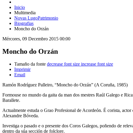
Inicio
Multimedia
Novas LugoPatrimonio
Biografias
Moncho do Orzán
Mércores, 09 Decembro 2015 00:00
Moncho do Orzán
Tamaño da fonte
decrease font size
increase font size
Imprimir
Email
Ramón Rodríguez Palleiro, “Moncho do Orzán” (A Coruña, 1985)
Formouse no mundo da gaita da man dos mestres Raúl Galego e Ricar
Barallete.
Actualmente estuda o Grao Profesional de Acordeón. É corista, acto
Alexandre Bóveda.
Investiga o pasado e o presente dos Coros Galegos, poñendo de relevan
dentro da súa sección de folclore.