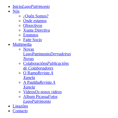
Inicio
LugoPatrimonio
Nós
¿Quén Somos?
Onde estamos
Obxectivos
Xunta Directiva
Estatutos
Faite Socio
Multimedia
Novas
LugoPatrimonio
Derradeiras
Novas
Colaboracións
Publicacións
de Colaboradores
O Ramo
Revista A
Xanela
A Pauliña
Revista A
Xanela
Videos
Os nosos videos
Album Picassa
Fotos
LugoPatrimonio
Ligazóns
Contacto