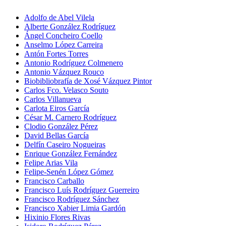
Adolfo de Abel Vilela
Alberte González Rodríguez
Ángel Concheiro Coello
Anselmo López Carreira
Antón Fortes Torres
Antonio Rodríguez Colmenero
Antonio Vázquez Rouco
Biobibliobrafía de Xosé Vázquez Pintor
Carlos Fco. Velasco Souto
Carlos Villanueva
Carlota Eiros García
César M. Carnero Rodríguez
Clodio González Pérez
David Bellas García
Delfín Caseiro Nogueiras
Enrique González Fernández
Felipe Arias Vila
Felipe-Senén López Gómez
Francisco Carballo
Francisco Luís Rodríguez Guerreiro
Francisco Rodríguez Sánchez
Francisco Xabier Limia Gardón
Hixinio Flores Rivas