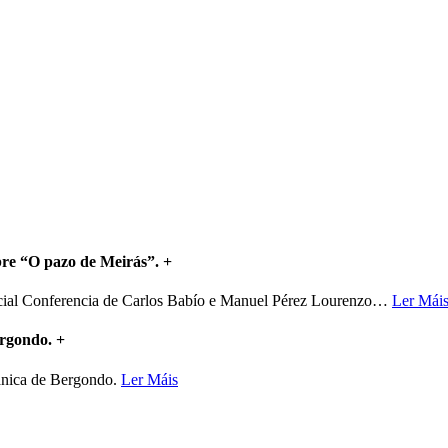
bre “O pazo de Meirás”.
+
ncial Conferencia de Carlos Babío e Manuel Pérez Lourenzo
…
Ler Mái
ergondo.
+
mánica de Bergondo.
Ler Máis