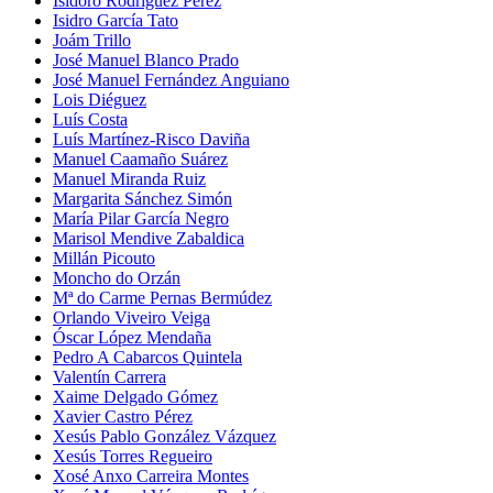
Isidoro Rodríguez Pérez
Isidro García Tato
Joám Trillo
José Manuel Blanco Prado
José Manuel Fernández Anguiano
Lois Diéguez
Luís Costa
Luís Martínez-Risco Daviña
Manuel Caamaño Suárez
Manuel Miranda Ruiz
Margarita Sánchez Simón
María Pilar García Negro
Marisol Mendive Zabaldica
Millán Picouto
Moncho do Orzán
Mª do Carme Pernas Bermúdez
Orlando Viveiro Veiga
Óscar López Mendaña
Pedro A Cabarcos Quintela
Valentín Carrera
Xaime Delgado Gómez
Xavier Castro Pérez
Xesús Pablo González Vázquez
Xesús Torres Regueiro
Xosé Anxo Carreira Montes