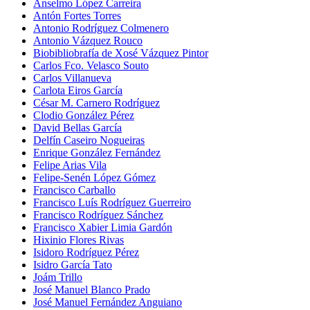
Anselmo López Carreira
Antón Fortes Torres
Antonio Rodríguez Colmenero
Antonio Vázquez Rouco
Biobibliobrafía de Xosé Vázquez Pintor
Carlos Fco. Velasco Souto
Carlos Villanueva
Carlota Eiros García
César M. Carnero Rodríguez
Clodio González Pérez
David Bellas García
Delfín Caseiro Nogueiras
Enrique González Fernández
Felipe Arias Vila
Felipe-Senén López Gómez
Francisco Carballo
Francisco Luís Rodríguez Guerreiro
Francisco Rodríguez Sánchez
Francisco Xabier Limia Gardón
Hixinio Flores Rivas
Isidoro Rodríguez Pérez
Isidro García Tato
Joám Trillo
José Manuel Blanco Prado
José Manuel Fernández Anguiano