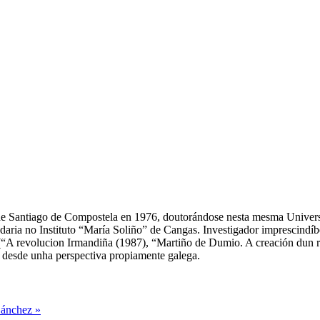
 de Santiago de Compostela en 1976, doutorándose nesta mesma Univer
ia no Instituto “María Soliño” de Cangas. Investigador imprescindíbel 
 (“A revolucion Irmandiña (1987), “Martiño de Dumio. A creación dun r
o desde unha perspectiva propiamente galega.
Sánchez »