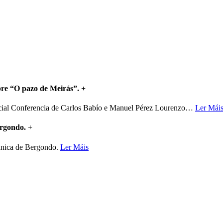
bre “O pazo de Meirás”.
+
ncial Conferencia de Carlos Babío e Manuel Pérez Lourenzo
…
Ler Mái
ergondo.
+
mánica de Bergondo.
Ler Máis