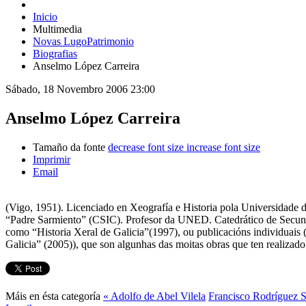
Inicio
Multimedia
Novas LugoPatrimonio
Biografias
Anselmo López Carreira
Sábado, 18 Novembro 2006 23:00
Anselmo López Carreira
Tamaño da fonte
decrease font size
increase font size
Imprimir
Email
(Vigo, 1951). Licenciado en Xeografía e Historia pola Universidade
“Padre Sarmiento” (CSIC). Profesor da UNED. Catedrático de Secundar
como “Historia Xeral de Galicia”(1997), ou publicacións individuais
Galicia” (2005)), que son algunhas das moitas obras que ten realizad
Máis en ésta categoría
« Adolfo de Abel Vilela
Francisco Rodríguez 