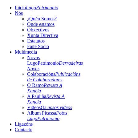
Inicio
LugoPatrimonio
Nós
¿Quén Somos?
Onde estamos
Obxectivos
Xunta Directiva
Estatutos
Faite Socio
Multimedia
Novas
LugoPatrimonio
Derradeiras
Novas
Colaboracións
Publicacións
de Colaboradores
O Ramo
Revista A
Xanela
A Pauliña
Revista A
Xanela
Videos
Os nosos videos
Album Picassa
Fotos
LugoPatrimonio
Ligazóns
Contacto