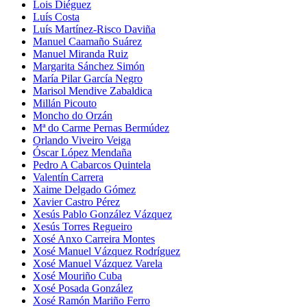
Lois Diéguez
Luís Costa
Luís Martínez-Risco Daviña
Manuel Caamaño Suárez
Manuel Miranda Ruiz
Margarita Sánchez Simón
María Pilar García Negro
Marisol Mendive Zabaldica
Millán Picouto
Moncho do Orzán
Mª do Carme Pernas Bermúdez
Orlando Viveiro Veiga
Óscar López Mendaña
Pedro A Cabarcos Quintela
Valentín Carrera
Xaime Delgado Gómez
Xavier Castro Pérez
Xesús Pablo González Vázquez
Xesús Torres Regueiro
Xosé Anxo Carreira Montes
Xosé Manuel Vázquez Rodríguez
Xosé Manuel Vázquez Varela
Xosé Mouriño Cuba
Xosé Posada González
Xosé Ramón Mariño Ferro