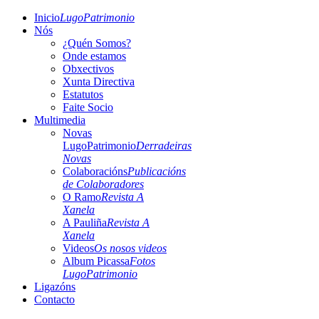
Inicio
LugoPatrimonio
Nós
¿Quén Somos?
Onde estamos
Obxectivos
Xunta Directiva
Estatutos
Faite Socio
Multimedia
Novas
LugoPatrimonio
Derradeiras
Novas
Colaboracións
Publicacións
de Colaboradores
O Ramo
Revista A
Xanela
A Pauliña
Revista A
Xanela
Videos
Os nosos videos
Album Picassa
Fotos
LugoPatrimonio
Ligazóns
Contacto