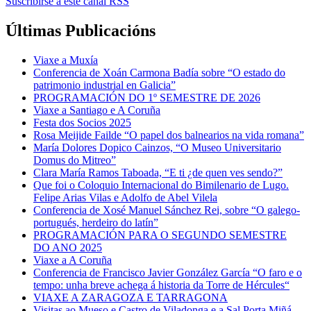
Suscribirse a este canal RSS
Últimas Publicacións
Viaxe a Muxía
Conferencia de Xoán Carmona Badía sobre “O estado do
patrimonio industrial en Galicia”
PROGRAMACIÓN DO 1º SEMESTRE DE 2026
Viaxe a Santiago e A Coruña
Festa dos Socios 2025
Rosa Meijide Failde “O papel dos balnearios na vida romana”
María Dolores Dopico Cainzos, “O Museo Universitario
Domus do Mitreo”
Clara María Ramos Taboada, “E ti ¿de quen ves sendo?”
Que foi o Coloquio Internacional do Bimilenario de Lugo.
Felipe Arias Vilas e Adolfo de Abel Vilela
Conferencia de Xosé Manuel Sánchez Rei, sobre “O galego-
portugués, herdeiro do latín”
PROGRAMACIÓN PARA O SEGUNDO SEMESTRE
DO ANO 2025
Viaxe a A Coruña
Conferencia de Francisco Javier González García “O faro e o
tempo: unha breve achega á historia da Torre de Hércules“
VIAXE A ZARAGOZA E TARRAGONA
Visitas ao Mueso e Castro de Viladonga e a Sal Porta Miñá