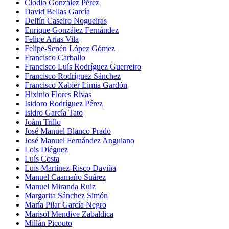
Clodio González Pérez
David Bellas García
Delfín Caseiro Nogueiras
Enrique González Fernández
Felipe Arias Vila
Felipe-Senén López Gómez
Francisco Carballo
Francisco Luís Rodríguez Guerreiro
Francisco Rodríguez Sánchez
Francisco Xabier Limia Gardón
Hixinio Flores Rivas
Isidoro Rodríguez Pérez
Isidro García Tato
Joám Trillo
José Manuel Blanco Prado
José Manuel Fernández Anguiano
Lois Diéguez
Luís Costa
Luís Martínez-Risco Daviña
Manuel Caamaño Suárez
Manuel Miranda Ruiz
Margarita Sánchez Simón
María Pilar García Negro
Marisol Mendive Zabaldica
Millán Picouto