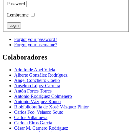
Password
Lembrarme
Forgot your password?
Forgot your username?
Colaboradores
Adolfo de Abel Vilela
Alberte González Rodríguez
Ángel Concheiro Coello
Anselmo López Carreira
Antón Fortes Torres
Antonio Rodríguez Colmenero
Antonio Vázquez Rouco
Biobibliobrafía de Xosé Vázquez Pintor
Carlos Fco. Velasco Souto
Carlos Villanueva
Carlota Eiros García
César M. Carnero Rodríguez