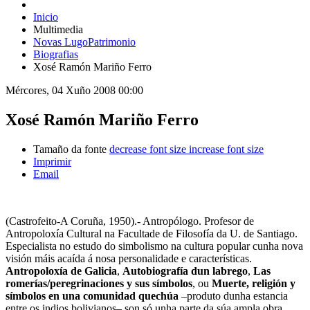
Inicio
Multimedia
Novas LugoPatrimonio
Biografias
Xosé Ramón Mariño Ferro
Mércores, 04 Xuño 2008 00:00
Xosé Ramón Mariño Ferro
Tamaño da fonte
decrease font size
increase font size
Imprimir
Email
(Castrofeito-A Coruña, 1950).- Antropólogo. Profesor de
Antropoloxía Cultural na Facultade de Filosofía da U. de Santiago.
Especialista no estudo do simbolismo na cultura popular cunha nova
visión máis acaída á nosa personalidade e características.
Antropoloxía de Galicia
,
Autobiografía dun labrego
,
Las
romerías/peregrinaciones y sus símbolos
, ou
Muerte, religión y
símbolos en una comunidad quechúa
–produto dunha estancia
entre os indios bolivianos– son só unha parte da súa ampla obra.