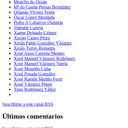
Moncho do Orzán
Mª do Carme Pernas Bermúdez
Orlando Viveiro Veiga
Óscar López Mendaña
Pedro A Cabarcos Quintela
Valentín Carrera
Xaime Delgado Gómez
Xavier Castro Pérez
Xesús Pablo González Vázquez
Xesús Torres Regueiro
Xosé Anxo Carreira Montes
Xosé Manuel Vázquez Rodríguez
Xosé Manuel Vázquez Varela
Xosé Mouriño Cuba
Xosé Posada González
Xosé Ramón Mariño Ferro
Xosé Vázquez Pintor
Yago Rodríguez Yáñez
Suscribirse a este canal RSS
Últimos comentarios