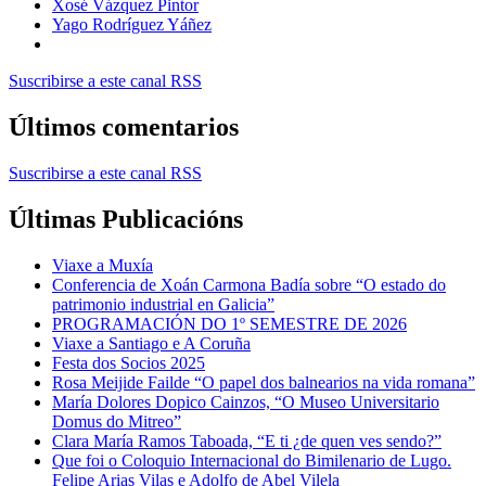
Xosé Vázquez Pintor
Yago Rodríguez Yáñez
Suscribirse a este canal RSS
Últimos comentarios
Suscribirse a este canal RSS
Últimas Publicacións
Viaxe a Muxía
Conferencia de Xoán Carmona Badía sobre “O estado do
patrimonio industrial en Galicia”
PROGRAMACIÓN DO 1º SEMESTRE DE 2026
Viaxe a Santiago e A Coruña
Festa dos Socios 2025
Rosa Meijide Failde “O papel dos balnearios na vida romana”
María Dolores Dopico Cainzos, “O Museo Universitario
Domus do Mitreo”
Clara María Ramos Taboada, “E ti ¿de quen ves sendo?”
Que foi o Coloquio Internacional do Bimilenario de Lugo.
Felipe Arias Vilas e Adolfo de Abel Vilela