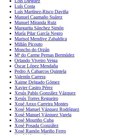
Lois Diéguez
Luís Costa
Luís Martínez-Risco Daviña
Manuel Caamaño Suárez
Manuel Miranda Ruiz
Margarita Sánchez Simón
María Pilar García Negro
Marisol Mendive Zabaldica
Millán Picouto
Moncho do Orzán
Mª do Carme Pernas Bermúdez
Orlando Viveiro Veiga
Óscar López Mendaña
Pedro A Cabarcos Quintela
Valentín Carrera
Xaime Delgado Gómez
Xavier Castro Pérez
Xesús Pablo González Vázquez
Xesús Torres Regueiro
Xosé Anxo Carreira Montes
Xosé Manuel Vázquez Rodríguez
Xosé Manuel Vázquez Varela
Xosé Mouriño Cuba
Xosé Posada González
Xosé Ramón Mariño Ferro