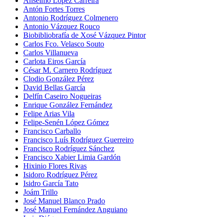
Anselmo López Carreira
Antón Fortes Torres
Antonio Rodríguez Colmenero
Antonio Vázquez Rouco
Biobibliobrafía de Xosé Vázquez Pintor
Carlos Fco. Velasco Souto
Carlos Villanueva
Carlota Eiros García
César M. Carnero Rodríguez
Clodio González Pérez
David Bellas García
Delfín Caseiro Nogueiras
Enrique González Fernández
Felipe Arias Vila
Felipe-Senén López Gómez
Francisco Carballo
Francisco Luís Rodríguez Guerreiro
Francisco Rodríguez Sánchez
Francisco Xabier Limia Gardón
Hixinio Flores Rivas
Isidoro Rodríguez Pérez
Isidro García Tato
Joám Trillo
José Manuel Blanco Prado
José Manuel Fernández Anguiano