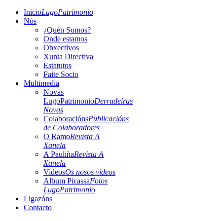
Inicio
LugoPatrimonio
Nós
¿Quén Somos?
Onde estamos
Obxectivos
Xunta Directiva
Estatutos
Faite Socio
Multimedia
Novas
LugoPatrimonio
Derradeiras
Novas
Colaboracións
Publicacións
de Colaboradores
O Ramo
Revista A
Xanela
A Pauliña
Revista A
Xanela
Videos
Os nosos videos
Album Picassa
Fotos
LugoPatrimonio
Ligazóns
Contacto