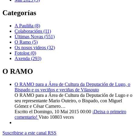
Categorías
A Pauliña
(8)
Colaboracións
(11)
Últimas Novas
(551)
O Ramo
(5)
Os nosos videos
(32)
Fotolog
(0)
Axenda
(293)
O RAMO
O RAMO para a Área de Cultura da Deputación de Lugo, o
Bispado e os veciños e veciñas de Vilasouto
O RAMO para a Área de Cultura da Deputación de Lugo e o
seu representante Mario Outeiro, o Bispado, con Miguel
Gómez e César Carnero…
Escrito el Domingo, 10 Mai 2015 00:00
¡Deixa o primeiro
comentario!
Visto 10803 veces
Suscribirse a este canal RSS