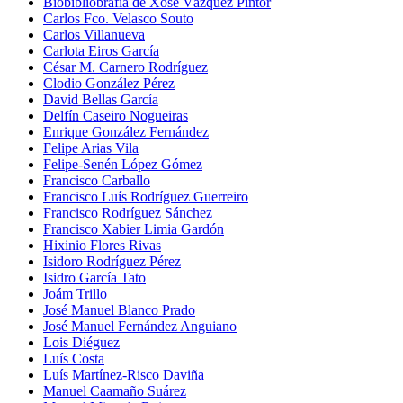
Biobibliobrafía de Xosé Vázquez Pintor
Carlos Fco. Velasco Souto
Carlos Villanueva
Carlota Eiros García
César M. Carnero Rodríguez
Clodio González Pérez
David Bellas García
Delfín Caseiro Nogueiras
Enrique González Fernández
Felipe Arias Vila
Felipe-Senén López Gómez
Francisco Carballo
Francisco Luís Rodríguez Guerreiro
Francisco Rodríguez Sánchez
Francisco Xabier Limia Gardón
Hixinio Flores Rivas
Isidoro Rodríguez Pérez
Isidro García Tato
Joám Trillo
José Manuel Blanco Prado
José Manuel Fernández Anguiano
Lois Diéguez
Luís Costa
Luís Martínez-Risco Daviña
Manuel Caamaño Suárez