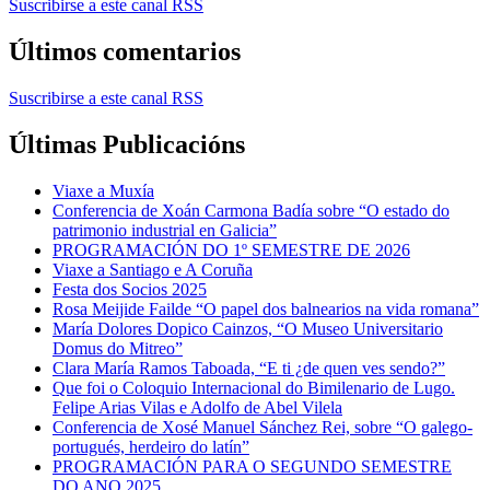
Suscribirse a este canal RSS
Últimos comentarios
Suscribirse a este canal RSS
Últimas Publicacións
Viaxe a Muxía
Conferencia de Xoán Carmona Badía sobre “O estado do
patrimonio industrial en Galicia”
PROGRAMACIÓN DO 1º SEMESTRE DE 2026
Viaxe a Santiago e A Coruña
Festa dos Socios 2025
Rosa Meijide Failde “O papel dos balnearios na vida romana”
María Dolores Dopico Cainzos, “O Museo Universitario
Domus do Mitreo”
Clara María Ramos Taboada, “E ti ¿de quen ves sendo?”
Que foi o Coloquio Internacional do Bimilenario de Lugo.
Felipe Arias Vilas e Adolfo de Abel Vilela
Conferencia de Xosé Manuel Sánchez Rei, sobre “O galego-
portugués, herdeiro do latín”
PROGRAMACIÓN PARA O SEGUNDO SEMESTRE
DO ANO 2025