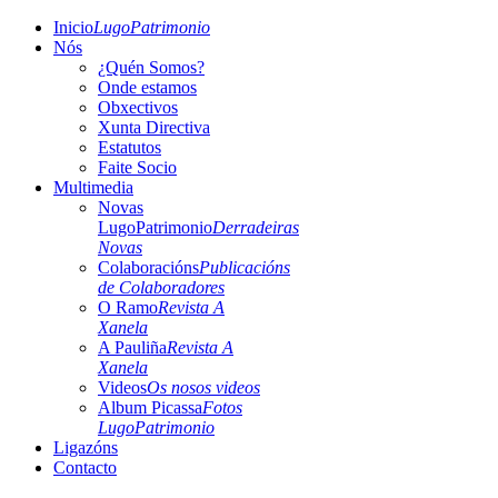
Inicio
LugoPatrimonio
Nós
¿Quén Somos?
Onde estamos
Obxectivos
Xunta Directiva
Estatutos
Faite Socio
Multimedia
Novas
LugoPatrimonio
Derradeiras
Novas
Colaboracións
Publicacións
de Colaboradores
O Ramo
Revista A
Xanela
A Pauliña
Revista A
Xanela
Videos
Os nosos videos
Album Picassa
Fotos
LugoPatrimonio
Ligazóns
Contacto