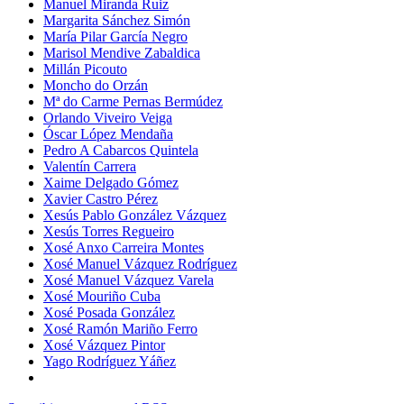
Manuel Miranda Ruiz
Margarita Sánchez Simón
María Pilar García Negro
Marisol Mendive Zabaldica
Millán Picouto
Moncho do Orzán
Mª do Carme Pernas Bermúdez
Orlando Viveiro Veiga
Óscar López Mendaña
Pedro A Cabarcos Quintela
Valentín Carrera
Xaime Delgado Gómez
Xavier Castro Pérez
Xesús Pablo González Vázquez
Xesús Torres Regueiro
Xosé Anxo Carreira Montes
Xosé Manuel Vázquez Rodríguez
Xosé Manuel Vázquez Varela
Xosé Mouriño Cuba
Xosé Posada González
Xosé Ramón Mariño Ferro
Xosé Vázquez Pintor
Yago Rodríguez Yáñez