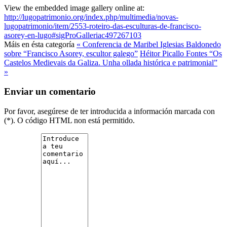
View the embedded image gallery online at:
http://lugopatrimonio.org/index.php/multimedia/novas-
lugopatrimonio/item/2553-roteiro-das-esculturas-de-francisco-
asorey-en-lugo#sigProGalleriac497267103
Máis en ésta categoría
« Conferencia de Maribel Iglesias Baldonedo
sobre “Francisco Asorey, escultor galego”
Héitor Picallo Fontes “Os
Castelos Medievais da Galiza. Unha ollada histórica e patrimonial”
»
Enviar un comentario
Por favor, asegúrese de ter introducida a información marcada con
(*). O código HTML non está permitido.