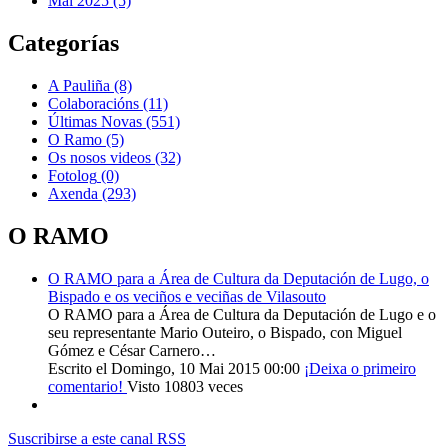
Mai 2025 (5)
Categorías
A Pauliña
(8)
Colaboracións
(11)
Últimas Novas
(551)
O Ramo
(5)
Os nosos videos
(32)
Fotolog
(0)
Axenda
(293)
O RAMO
O RAMO para a Área de Cultura da Deputación de Lugo, o
Bispado e os veciños e veciñas de Vilasouto
O RAMO para a Área de Cultura da Deputación de Lugo e o
seu representante Mario Outeiro, o Bispado, con Miguel
Gómez e César Carnero…
Escrito el Domingo, 10 Mai 2015 00:00
¡Deixa o primeiro
comentario!
Visto 10803 veces
Suscribirse a este canal RSS