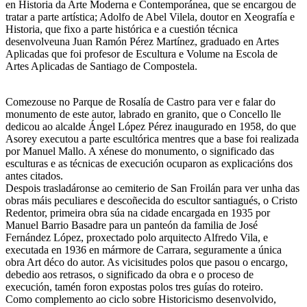
en Historia da Arte Moderna e Contemporánea, que se encargou de
tratar a parte artística; Adolfo de Abel Vilela, doutor en Xeografía e
Historia, que fixo a parte histórica e a cuestión técnica
desenvolveuna Juan Ramón Pérez Martínez, graduado en Artes
Aplicadas que foi profesor de Escultura e Volume na Escola de
Artes Aplicadas de Santiago de Compostela.
Comezouse no Parque de Rosalía de Castro para ver e falar do
monumento de este autor, labrado en granito, que o Concello lle
dedicou ao alcalde Ángel López Pérez inaugurado en 1958, do que
Asorey executou a parte escultórica mentres que a base foi realizada
por Manuel Mallo. A xénese do monumento, o significado das
esculturas e as técnicas de execución ocuparon as explicacións dos
antes citados.
Despois trasladáronse ao cemiterio de San Froilán para ver unha das
obras máis peculiares e descoñecida do escultor santiagués, o Cristo
Redentor, primeira obra súa na cidade encargada en 1935 por
Manuel Barrio Basadre para un panteón da familia de José
Fernández López, proxectado polo arquitecto Alfredo Vila, e
executada en 1936 en mármore de Carrara, seguramente a única
obra Art déco do autor. As vicisitudes polos que pasou o encargo,
debedio aos retrasos, o significado da obra e o proceso de
execución, tamén foron expostas polos tres guías do roteiro.
Como complemento ao ciclo sobre Historicismo desenvolvido,