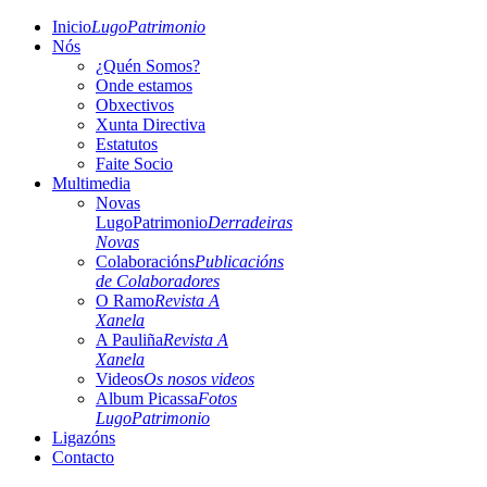
Inicio
LugoPatrimonio
Nós
¿Quén Somos?
Onde estamos
Obxectivos
Xunta Directiva
Estatutos
Faite Socio
Multimedia
Novas
LugoPatrimonio
Derradeiras
Novas
Colaboracións
Publicacións
de Colaboradores
O Ramo
Revista A
Xanela
A Pauliña
Revista A
Xanela
Videos
Os nosos videos
Album Picassa
Fotos
LugoPatrimonio
Ligazóns
Contacto