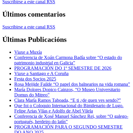
Suscribirse a este canal RSS
Últimos comentarios
Suscribirse a este canal RSS
Últimas Publicacións
Viaxe a Muxía
Conferencia de Xoán Carmona Badía sobre “O estado do
patrimonio industrial en Galicia”
PROGRAMACIÓN DO 1º SEMESTRE DE 2026
Viaxe a Santiago e A Coruña
Festa dos Socios 2025
Rosa Meijide Failde “O papel dos balnearios na vida romana”
María Dolores Dopico Cainzos, “O Museo Universitario
Domus do Mitreo”
Clara María Ramos Taboada, “E ti ¿de quen ves sendo?”
Que foi o Coloquio Internacional do Bimilenario de Lugo.
Felipe Arias Vilas e Adolfo de Abel Vilela
Conferencia de Xosé Manuel Sánchez Rei, sobre “O galego-
portugués, herdeiro do latín”
PROGRAMACIÓN PARA O SEGUNDO SEMESTRE
DO ANO 2025