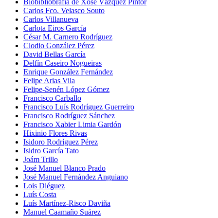
Biobibliobrafía de Xosé Vázquez Pintor
Carlos Fco. Velasco Souto
Carlos Villanueva
Carlota Eiros García
César M. Carnero Rodríguez
Clodio González Pérez
David Bellas García
Delfín Caseiro Nogueiras
Enrique González Fernández
Felipe Arias Vila
Felipe-Senén López Gómez
Francisco Carballo
Francisco Luís Rodríguez Guerreiro
Francisco Rodríguez Sánchez
Francisco Xabier Limia Gardón
Hixinio Flores Rivas
Isidoro Rodríguez Pérez
Isidro García Tato
Joám Trillo
José Manuel Blanco Prado
José Manuel Fernández Anguiano
Lois Diéguez
Luís Costa
Luís Martínez-Risco Daviña
Manuel Caamaño Suárez