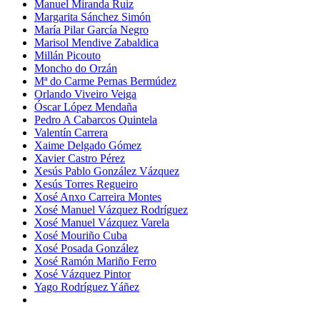
Manuel Miranda Ruiz
Margarita Sánchez Simón
María Pilar García Negro
Marisol Mendive Zabaldica
Millán Picouto
Moncho do Orzán
Mª do Carme Pernas Bermúdez
Orlando Viveiro Veiga
Óscar López Mendaña
Pedro A Cabarcos Quintela
Valentín Carrera
Xaime Delgado Gómez
Xavier Castro Pérez
Xesús Pablo González Vázquez
Xesús Torres Regueiro
Xosé Anxo Carreira Montes
Xosé Manuel Vázquez Rodríguez
Xosé Manuel Vázquez Varela
Xosé Mouriño Cuba
Xosé Posada González
Xosé Ramón Mariño Ferro
Xosé Vázquez Pintor
Yago Rodríguez Yáñez