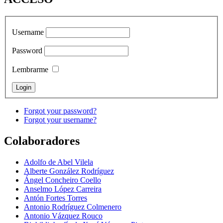
Username
Password
Lembrarme
Forgot your password?
Forgot your username?
Colaboradores
Adolfo de Abel Vilela
Alberte González Rodríguez
Ángel Concheiro Coello
Anselmo López Carreira
Antón Fortes Torres
Antonio Rodríguez Colmenero
Antonio Vázquez Rouco