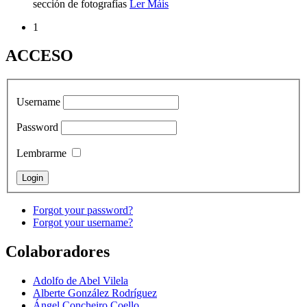
sección de fotografías
Ler Máis
1
ACCESO
Username
Password
Lembrarme
Forgot your password?
Forgot your username?
Colaboradores
Adolfo de Abel Vilela
Alberte González Rodríguez
Ángel Concheiro Coello