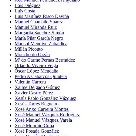
Lois Diéguez
Luís Costa
Luís Martínez-Risco Daviña
Manuel Caamaño Suárez
Manuel Miranda Ruiz
Margarita Sánchez Simón
María Pilar García Negro
Marisol Mendive Zabaldica
Millán Picouto
Moncho do Orzán
Mª do Carme Pernas Bermúdez
Orlando Viveiro Veiga
Óscar López Mendaña
Pedro A Cabarcos Quintela
Valentín Carrera
Xaime Delgado Gómez
Xavier Castro Pérez
Xesús Pablo González Vázquez
Xesús Torres Regueiro
Xosé Anxo Carreira Montes
Xosé Manuel Vázquez Rodríguez
Xosé Manuel Vázquez Varela
Xosé Mouriño Cuba
Xosé Posada González