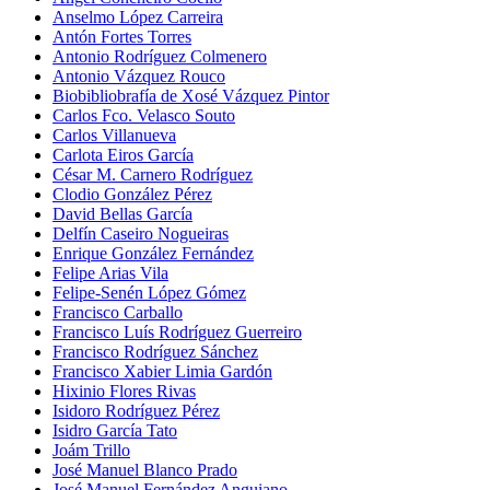
Anselmo López Carreira
Antón Fortes Torres
Antonio Rodríguez Colmenero
Antonio Vázquez Rouco
Biobibliobrafía de Xosé Vázquez Pintor
Carlos Fco. Velasco Souto
Carlos Villanueva
Carlota Eiros García
César M. Carnero Rodríguez
Clodio González Pérez
David Bellas García
Delfín Caseiro Nogueiras
Enrique González Fernández
Felipe Arias Vila
Felipe-Senén López Gómez
Francisco Carballo
Francisco Luís Rodríguez Guerreiro
Francisco Rodríguez Sánchez
Francisco Xabier Limia Gardón
Hixinio Flores Rivas
Isidoro Rodríguez Pérez
Isidro García Tato
Joám Trillo
José Manuel Blanco Prado
José Manuel Fernández Anguiano