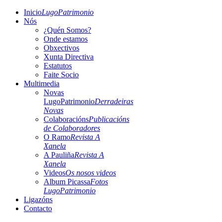
Inicio
LugoPatrimonio
Nós
¿Quén Somos?
Onde estamos
Obxectivos
Xunta Directiva
Estatutos
Faite Socio
Multimedia
Novas
LugoPatrimonio
Derradeiras
Novas
Colaboracións
Publicacións
de Colaboradores
O Ramo
Revista A
Xanela
A Pauliña
Revista A
Xanela
Videos
Os nosos videos
Album Picassa
Fotos
LugoPatrimonio
Ligazóns
Contacto