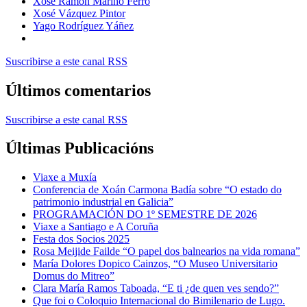
Xosé Ramón Mariño Ferro
Xosé Vázquez Pintor
Yago Rodríguez Yáñez
Suscribirse a este canal RSS
Últimos comentarios
Suscribirse a este canal RSS
Últimas Publicacións
Viaxe a Muxía
Conferencia de Xoán Carmona Badía sobre “O estado do
patrimonio industrial en Galicia”
PROGRAMACIÓN DO 1º SEMESTRE DE 2026
Viaxe a Santiago e A Coruña
Festa dos Socios 2025
Rosa Meijide Failde “O papel dos balnearios na vida romana”
María Dolores Dopico Cainzos, “O Museo Universitario
Domus do Mitreo”
Clara María Ramos Taboada, “E ti ¿de quen ves sendo?”
Que foi o Coloquio Internacional do Bimilenario de Lugo.