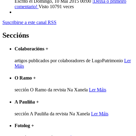
Escrito el Domingo, 10 Mai 2015 00:00
¡Deixa o primeiro
comentario!
Visto 10791 veces
Suscribirse a este canal RSS
Seccións
Colaboracións
+
artigos publicados por colaboradores de LugoPatrimonio
Ler
Máis
O Ramo
+
sección O Ramo da revista Na Xanela
Ler Máis
A Pauliña
+
sección A Pauliña da revista Na Xanela
Ler Máis
Fotolog
+