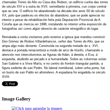
chamadas Torres do Allo ou Casa dos Rioboo, un edificio cunha das torres
do século XVI e a outra do XVII, semellante á primeira, cun corpo central
que as une. O edificio foi abandonado na década dos anos 50 do século
XX, polo que padeceu os efectos do abandono, que se pode apreciar no
interior a pesar da rehabilitación feita pola Deputación Provincial de A
Coruña que as mercou en 1998, instalando no interior unha exposición de
fotografías así como algún obxecto de carácter etnográfico do lugar.
Rematada a visita visitamos polo exterior a igrexa que mandou construír
Don Gómez de Rioboo Villardefrancos, señor das Torres do Allo, que se
atopa algo máis distante. Construída na segunda metade do s. XVI,
destaca a portada renacentista a modo de arco de triunfo, chamando a
atención nos intercolumnios as figuras de Adán, á dereita, e Eva, á
esquerda, aludindo ao pecado e á humanidade. Sobre as columnas están
San Gabriel e a Virxe María, e no centro do frontón triangular partido, a
figura sedente de san Pedro. No lateral meridional, sobre unha porta, hai
un busto de san Pablo en altorrelevo. A espadana foi engadida no século
XVIII.
Image Gallery