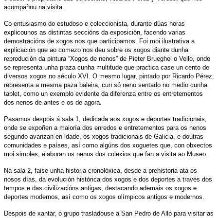
acompañou na visita.
Co entusiasmo do estudoso e coleccionista, durante dúas horas
explicounos as distintas seccións da exposición, facendo varias
demostracións de xogos nos que participamos. Foi moi ilustrativa a
explicación que ao comezo nos deu sobre os xogos diante dunha
reprodución da pintura “Xogos de nenos” de Pieter Brueghel o Vello, onde
se representa unha praza cunha multitude que practica case un cento de
diversos xogos no século XVI. O mesmo lugar, pintado por Ricardo Pérez,
representa a mesma paza baleira, cun só neno sentado no medio cunha
tablet, como un exemplo evidente da diferenza entre os entretementos
dos nenos de antes e os de agora.
Pasamos despois á sala 1, dedicada aos xogos e deportes tradicionais,
onde se expoñen a maioría dos enredos e entretementos para os nenos
segundo avanzan en idade, os xogos tradicionais de Galicia, e doutras
comunidades e países, así como algúns dos xoguetes que, con obxectos
moi simples, elaboran os nenos dos colexios que fan a visita ao Museo.
Na sala 2, faise unha historia cronolóxica, desde a prehistoria ata os
nosos días, da evolución histórica dos xogos e dos deportes a través dos
tempos e das civilizacións antigas, destacando ademais os xogos e
deportes modernos, así como os xogos olímpicos antigos e modernos.
Despois de xantar, o grupo trasladouse a San Pedro de Allo para visitar as