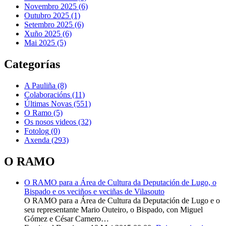
Novembro 2025 (6)
Outubro 2025 (1)
Setembro 2025 (6)
Xuño 2025 (6)
Mai 2025 (5)
Categorías
A Pauliña
(8)
Colaboracións
(11)
Últimas Novas
(551)
O Ramo
(5)
Os nosos videos
(32)
Fotolog
(0)
Axenda
(293)
O RAMO
O RAMO para a Área de Cultura da Deputación de Lugo, o
Bispado e os veciños e veciñas de Vilasouto
O RAMO para a Área de Cultura da Deputación de Lugo e o
seu representante Mario Outeiro, o Bispado, con Miguel
Gómez e César Carnero…