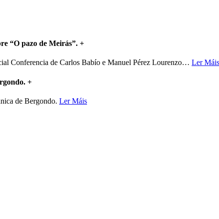
bre “O pazo de Meirás”.
+
ncial Conferencia de Carlos Babío e Manuel Pérez Lourenzo
…
Ler Mái
ergondo.
+
mánica de Bergondo.
Ler Máis