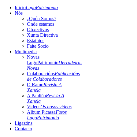
Inicio
LugoPatrimonio
Nós
¿Quén Somos?
Onde estamos
Obxectivos
Xunta Directiva
Estatutos
Faite Socio
Multimedia
Novas
LugoPatrimonio
Derradeiras
Novas
Colaboracións
Publicacións
de Colaboradores
O Ramo
Revista A
Xanela
A Pauliña
Revista A
Xanela
Videos
Os nosos videos
Album Picassa
Fotos
LugoPatrimonio
Ligazóns
Contacto