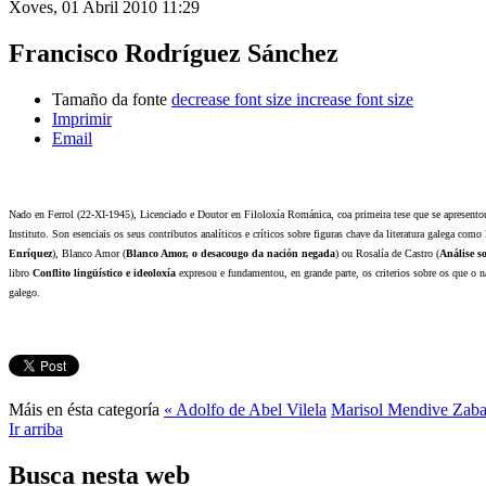
Xoves, 01 Abril 2010 11:29
Francisco Rodríguez Sánchez
Tamaño da fonte
decrease font size
increase font size
Imprimir
Email
Nado en Ferrol (22-XI-1945), Licenciado e Doutor en Filoloxía Románica, coa primeira tese que se apresento
Instituto. Son esenciais os seus contributos analíticos e críticos sobre figuras chave da literatura galega com
Enríquez
), Blanco Amor (
Blanco Amor, o desacougo da nación negada
) ou Rosalía de Castro (
Análise s
libro
Conflito
lingüístico e ideoloxía
expresou e fundamentou, en grande parte, os criterios sobre os que o 
galego.
Máis en ésta categoría
« Adolfo de Abel Vilela
Marisol Mendive Zaba
Ir arriba
Busca nesta web