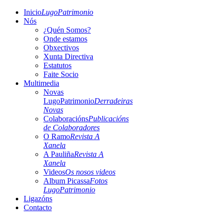
Inicio
LugoPatrimonio
Nós
¿Quén Somos?
Onde estamos
Obxectivos
Xunta Directiva
Estatutos
Faite Socio
Multimedia
Novas
LugoPatrimonio
Derradeiras
Novas
Colaboracións
Publicacións
de Colaboradores
O Ramo
Revista A
Xanela
A Pauliña
Revista A
Xanela
Videos
Os nosos videos
Album Picassa
Fotos
LugoPatrimonio
Ligazóns
Contacto