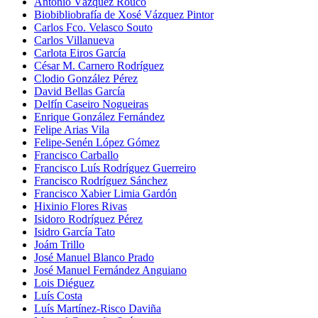
Antonio Vázquez Rouco
Biobibliobrafía de Xosé Vázquez Pintor
Carlos Fco. Velasco Souto
Carlos Villanueva
Carlota Eiros García
César M. Carnero Rodríguez
Clodio González Pérez
David Bellas García
Delfín Caseiro Nogueiras
Enrique González Fernández
Felipe Arias Vila
Felipe-Senén López Gómez
Francisco Carballo
Francisco Luís Rodríguez Guerreiro
Francisco Rodríguez Sánchez
Francisco Xabier Limia Gardón
Hixinio Flores Rivas
Isidoro Rodríguez Pérez
Isidro García Tato
Joám Trillo
José Manuel Blanco Prado
José Manuel Fernández Anguiano
Lois Diéguez
Luís Costa
Luís Martínez-Risco Daviña