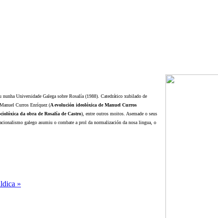
u nunha Universidade Galega sobre Rosalía (1988). Catedrático xubilado de
o Manuel Curros Enríquez (
A evolución ideolóxica de Manuel Curros
ociolóxica da obra de Rosalía de Castro
), entre outros moitos. Asemade o seus
nacionalismo galego asumiu o combate a prol da normalización da nosa lingua, o
ldica »