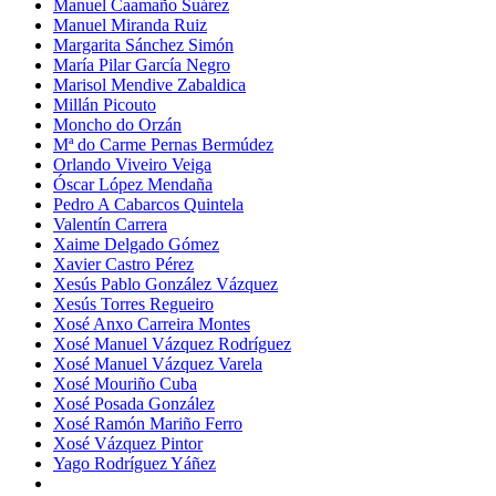
Manuel Caamaño Suárez
Manuel Miranda Ruiz
Margarita Sánchez Simón
María Pilar García Negro
Marisol Mendive Zabaldica
Millán Picouto
Moncho do Orzán
Mª do Carme Pernas Bermúdez
Orlando Viveiro Veiga
Óscar López Mendaña
Pedro A Cabarcos Quintela
Valentín Carrera
Xaime Delgado Gómez
Xavier Castro Pérez
Xesús Pablo González Vázquez
Xesús Torres Regueiro
Xosé Anxo Carreira Montes
Xosé Manuel Vázquez Rodríguez
Xosé Manuel Vázquez Varela
Xosé Mouriño Cuba
Xosé Posada González
Xosé Ramón Mariño Ferro
Xosé Vázquez Pintor
Yago Rodríguez Yáñez