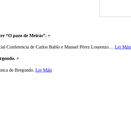
bre “O pazo de Meirás”.
+
ncial Conferencia de Carlos Babío e Manuel Pérez Lourenzo
…
Ler Mái
ergondo.
+
mánica de Bergondo.
Ler Máis