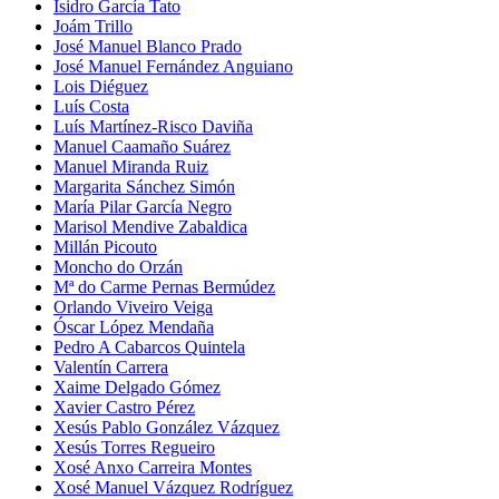
Isidro García Tato
Joám Trillo
José Manuel Blanco Prado
José Manuel Fernández Anguiano
Lois Diéguez
Luís Costa
Luís Martínez-Risco Daviña
Manuel Caamaño Suárez
Manuel Miranda Ruiz
Margarita Sánchez Simón
María Pilar García Negro
Marisol Mendive Zabaldica
Millán Picouto
Moncho do Orzán
Mª do Carme Pernas Bermúdez
Orlando Viveiro Veiga
Óscar López Mendaña
Pedro A Cabarcos Quintela
Valentín Carrera
Xaime Delgado Gómez
Xavier Castro Pérez
Xesús Pablo González Vázquez
Xesús Torres Regueiro
Xosé Anxo Carreira Montes
Xosé Manuel Vázquez Rodríguez