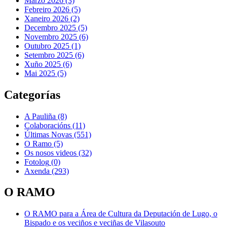
Marzo 2026 (3)
Febreiro 2026 (5)
Xaneiro 2026 (2)
Decembro 2025 (5)
Novembro 2025 (6)
Outubro 2025 (1)
Setembro 2025 (6)
Xuño 2025 (6)
Mai 2025 (5)
Categorías
A Pauliña
(8)
Colaboracións
(11)
Últimas Novas
(551)
O Ramo
(5)
Os nosos videos
(32)
Fotolog
(0)
Axenda
(293)
O RAMO
O RAMO para a Área de Cultura da Deputación de Lugo, o
Bispado e os veciños e veciñas de Vilasouto