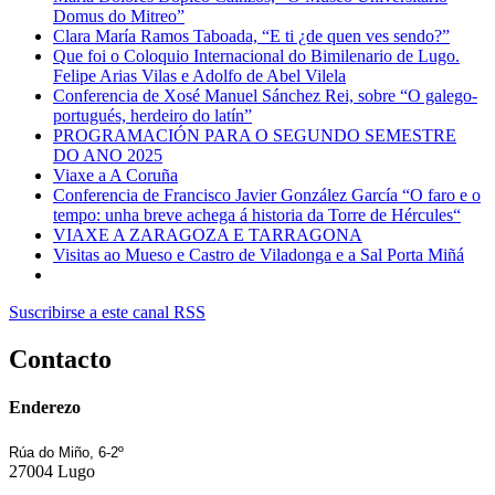
Domus do Mitreo”
Clara María Ramos Taboada, “E ti ¿de quen ves sendo?”
Que foi o Coloquio Internacional do Bimilenario de Lugo.
Felipe Arias Vilas e Adolfo de Abel Vilela
Conferencia de Xosé Manuel Sánchez Rei, sobre “O galego-
portugués, herdeiro do latín”
PROGRAMACIÓN PARA O SEGUNDO SEMESTRE
DO ANO 2025
Viaxe a A Coruña
Conferencia de Francisco Javier González García “O faro e o
tempo: unha breve achega á historia da Torre de Hércules“
VIAXE A ZARAGOZA E TARRAGONA
Visitas ao Mueso e Castro de Viladonga e a Sal Porta Miñá
Suscribirse a este canal RSS
Contacto
Enderezo
Rúa do Miño, 6-2º
27004 Lugo