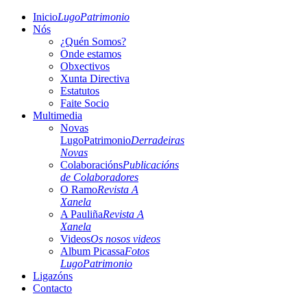
Inicio
LugoPatrimonio
Nós
¿Quén Somos?
Onde estamos
Obxectivos
Xunta Directiva
Estatutos
Faite Socio
Multimedia
Novas
LugoPatrimonio
Derradeiras
Novas
Colaboracións
Publicacións
de Colaboradores
O Ramo
Revista A
Xanela
A Pauliña
Revista A
Xanela
Videos
Os nosos videos
Album Picassa
Fotos
LugoPatrimonio
Ligazóns
Contacto