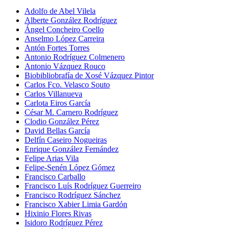
Adolfo de Abel Vilela
Alberte González Rodríguez
Ángel Concheiro Coello
Anselmo López Carreira
Antón Fortes Torres
Antonio Rodríguez Colmenero
Antonio Vázquez Rouco
Biobibliobrafía de Xosé Vázquez Pintor
Carlos Fco. Velasco Souto
Carlos Villanueva
Carlota Eiros García
César M. Carnero Rodríguez
Clodio González Pérez
David Bellas García
Delfín Caseiro Nogueiras
Enrique González Fernández
Felipe Arias Vila
Felipe-Senén López Gómez
Francisco Carballo
Francisco Luís Rodríguez Guerreiro
Francisco Rodríguez Sánchez
Francisco Xabier Limia Gardón
Hixinio Flores Rivas
Isidoro Rodríguez Pérez