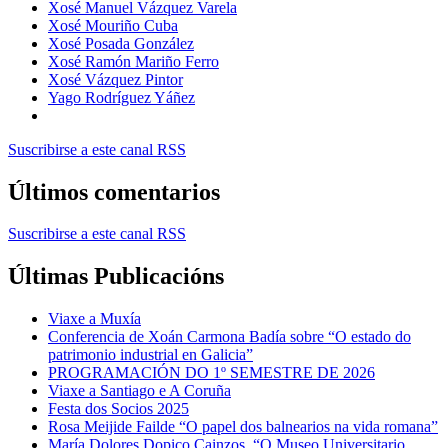
Xosé Manuel Vázquez Varela
Xosé Mouriño Cuba
Xosé Posada González
Xosé Ramón Mariño Ferro
Xosé Vázquez Pintor
Yago Rodríguez Yáñez
Suscribirse a este canal RSS
Últimos comentarios
Suscribirse a este canal RSS
Últimas Publicacións
Viaxe a Muxía
Conferencia de Xoán Carmona Badía sobre “O estado do
patrimonio industrial en Galicia”
PROGRAMACIÓN DO 1º SEMESTRE DE 2026
Viaxe a Santiago e A Coruña
Festa dos Socios 2025
Rosa Meijide Failde “O papel dos balnearios na vida romana”
María Dolores Dopico Cainzos, “O Museo Universitario