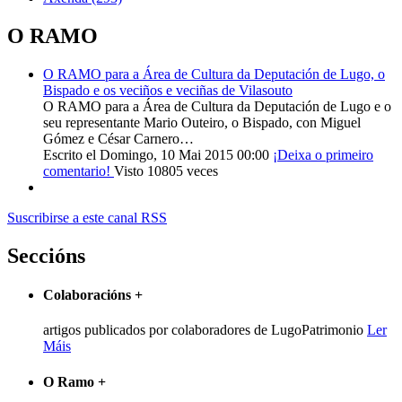
O RAMO
O RAMO para a Área de Cultura da Deputación de Lugo, o
Bispado e os veciños e veciñas de Vilasouto
O RAMO para a Área de Cultura da Deputación de Lugo e o
seu representante Mario Outeiro, o Bispado, con Miguel
Gómez e César Carnero…
Escrito el Domingo, 10 Mai 2015 00:00
¡Deixa o primeiro
comentario!
Visto 10805 veces
Suscribirse a este canal RSS
Seccións
Colaboracións
+
artigos publicados por colaboradores de LugoPatrimonio
Ler
Máis
O Ramo
+