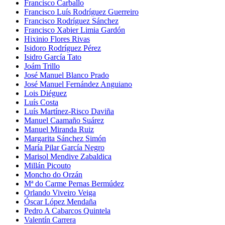
Francisco Carballo
Francisco Luís Rodríguez Guerreiro
Francisco Rodríguez Sánchez
Francisco Xabier Limia Gardón
Hixinio Flores Rivas
Isidoro Rodríguez Pérez
Isidro García Tato
Joám Trillo
José Manuel Blanco Prado
José Manuel Fernández Anguiano
Lois Diéguez
Luís Costa
Luís Martínez-Risco Daviña
Manuel Caamaño Suárez
Manuel Miranda Ruiz
Margarita Sánchez Simón
María Pilar García Negro
Marisol Mendive Zabaldica
Millán Picouto
Moncho do Orzán
Mª do Carme Pernas Bermúdez
Orlando Viveiro Veiga
Óscar López Mendaña
Pedro A Cabarcos Quintela
Valentín Carrera