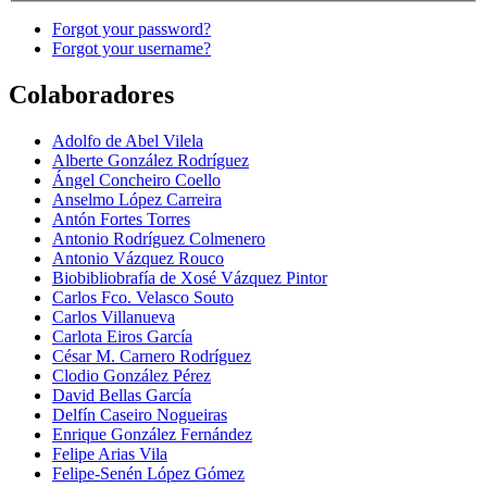
Forgot your password?
Forgot your username?
Colaboradores
Adolfo de Abel Vilela
Alberte González Rodríguez
Ángel Concheiro Coello
Anselmo López Carreira
Antón Fortes Torres
Antonio Rodríguez Colmenero
Antonio Vázquez Rouco
Biobibliobrafía de Xosé Vázquez Pintor
Carlos Fco. Velasco Souto
Carlos Villanueva
Carlota Eiros García
César M. Carnero Rodríguez
Clodio González Pérez
David Bellas García
Delfín Caseiro Nogueiras
Enrique González Fernández
Felipe Arias Vila
Felipe-Senén López Gómez