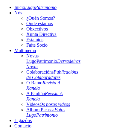
Inicio
LugoPatrimonio
Nós
¿Quén Somos?
Onde estamos
Obxectivos
Xunta Directiva
Estatutos
Faite Socio
Multimedia
Novas
LugoPatrimonio
Derradeiras
Novas
Colaboracións
Publicacións
de Colaboradores
O Ramo
Revista A
Xanela
A Pauliña
Revista A
Xanela
Videos
Os nosos videos
Album Picassa
Fotos
LugoPatrimonio
Ligazóns
Contacto