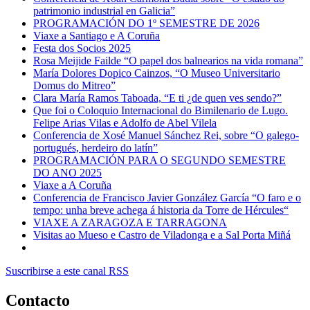
patrimonio industrial en Galicia”
PROGRAMACIÓN DO 1º SEMESTRE DE 2026
Viaxe a Santiago e A Coruña
Festa dos Socios 2025
Rosa Meijide Failde “O papel dos balnearios na vida romana”
María Dolores Dopico Cainzos, “O Museo Universitario
Domus do Mitreo”
Clara María Ramos Taboada, “E ti ¿de quen ves sendo?”
Que foi o Coloquio Internacional do Bimilenario de Lugo.
Felipe Arias Vilas e Adolfo de Abel Vilela
Conferencia de Xosé Manuel Sánchez Rei, sobre “O galego-
portugués, herdeiro do latín”
PROGRAMACIÓN PARA O SEGUNDO SEMESTRE
DO ANO 2025
Viaxe a A Coruña
Conferencia de Francisco Javier González García “O faro e o
tempo: unha breve achega á historia da Torre de Hércules“
VIAXE A ZARAGOZA E TARRAGONA
Visitas ao Mueso e Castro de Viladonga e a Sal Porta Miñá
Suscribirse a este canal RSS
Contacto