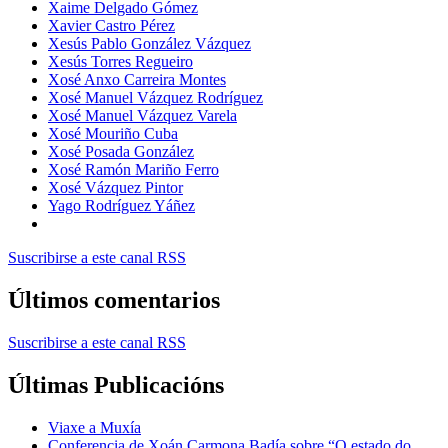
Xaime Delgado Gómez
Xavier Castro Pérez
Xesús Pablo González Vázquez
Xesús Torres Regueiro
Xosé Anxo Carreira Montes
Xosé Manuel Vázquez Rodríguez
Xosé Manuel Vázquez Varela
Xosé Mouriño Cuba
Xosé Posada González
Xosé Ramón Mariño Ferro
Xosé Vázquez Pintor
Yago Rodríguez Yáñez
Suscribirse a este canal RSS
Últimos comentarios
Suscribirse a este canal RSS
Últimas Publicacións
Viaxe a Muxía
Conferencia de Xoán Carmona Badía sobre “O estado do