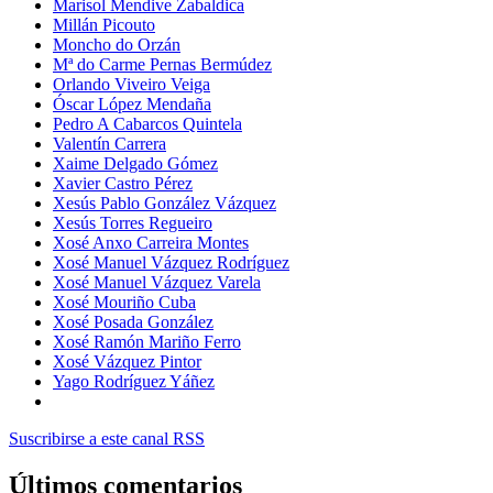
Marisol Mendive Zabaldica
Millán Picouto
Moncho do Orzán
Mª do Carme Pernas Bermúdez
Orlando Viveiro Veiga
Óscar López Mendaña
Pedro A Cabarcos Quintela
Valentín Carrera
Xaime Delgado Gómez
Xavier Castro Pérez
Xesús Pablo González Vázquez
Xesús Torres Regueiro
Xosé Anxo Carreira Montes
Xosé Manuel Vázquez Rodríguez
Xosé Manuel Vázquez Varela
Xosé Mouriño Cuba
Xosé Posada González
Xosé Ramón Mariño Ferro
Xosé Vázquez Pintor
Yago Rodríguez Yáñez
Suscribirse a este canal RSS
Últimos comentarios