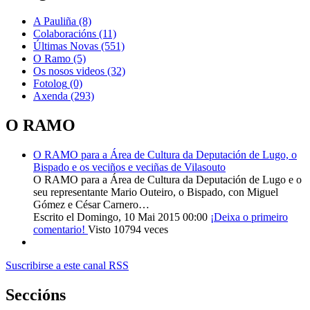
A Pauliña
(8)
Colaboracións
(11)
Últimas Novas
(551)
O Ramo
(5)
Os nosos videos
(32)
Fotolog
(0)
Axenda
(293)
O RAMO
O RAMO para a Área de Cultura da Deputación de Lugo, o
Bispado e os veciños e veciñas de Vilasouto
O RAMO para a Área de Cultura da Deputación de Lugo e o
seu representante Mario Outeiro, o Bispado, con Miguel
Gómez e César Carnero…
Escrito el Domingo, 10 Mai 2015 00:00
¡Deixa o primeiro
comentario!
Visto 10794 veces
Suscribirse a este canal RSS
Seccións