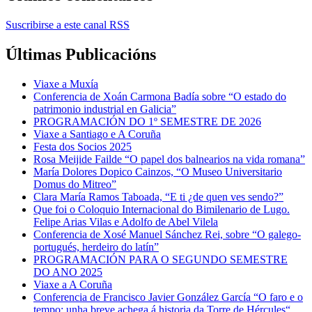
Suscribirse a este canal RSS
Últimas Publicacións
Viaxe a Muxía
Conferencia de Xoán Carmona Badía sobre “O estado do
patrimonio industrial en Galicia”
PROGRAMACIÓN DO 1º SEMESTRE DE 2026
Viaxe a Santiago e A Coruña
Festa dos Socios 2025
Rosa Meijide Failde “O papel dos balnearios na vida romana”
María Dolores Dopico Cainzos, “O Museo Universitario
Domus do Mitreo”
Clara María Ramos Taboada, “E ti ¿de quen ves sendo?”
Que foi o Coloquio Internacional do Bimilenario de Lugo.
Felipe Arias Vilas e Adolfo de Abel Vilela
Conferencia de Xosé Manuel Sánchez Rei, sobre “O galego-
portugués, herdeiro do latín”
PROGRAMACIÓN PARA O SEGUNDO SEMESTRE
DO ANO 2025
Viaxe a A Coruña
Conferencia de Francisco Javier González García “O faro e o
tempo: unha breve achega á historia da Torre de Hércules“