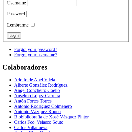
Username
Password
Lembrarme
Forgot your password?
Forgot your username?
Colaboradores
Adolfo de Abel Vilela
Alberte González Rodríguez
Ángel Concheiro Coello
Anselmo López Carreira
Antón Fortes Torres
Antonio Rodríguez Colmenero
Antonio Vázquez Rouco
Biobibliobrafía de Xosé Vázquez Pintor
Carlos Fco. Velasco Souto
Carlos Villanueva