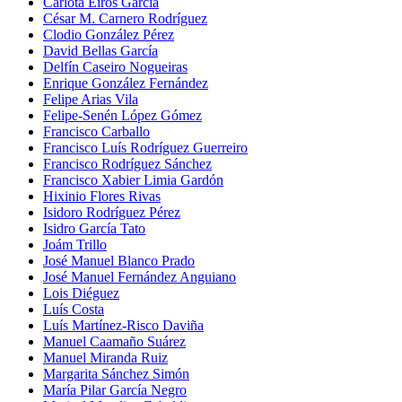
Carlota Eiros García
César M. Carnero Rodríguez
Clodio González Pérez
David Bellas García
Delfín Caseiro Nogueiras
Enrique González Fernández
Felipe Arias Vila
Felipe-Senén López Gómez
Francisco Carballo
Francisco Luís Rodríguez Guerreiro
Francisco Rodríguez Sánchez
Francisco Xabier Limia Gardón
Hixinio Flores Rivas
Isidoro Rodríguez Pérez
Isidro García Tato
Joám Trillo
José Manuel Blanco Prado
José Manuel Fernández Anguiano
Lois Diéguez
Luís Costa
Luís Martínez-Risco Daviña
Manuel Caamaño Suárez
Manuel Miranda Ruiz
Margarita Sánchez Simón
María Pilar García Negro