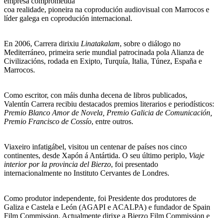
empresa comprometida
coa realidade, pioneira na coprodución audiovisual con Marrocos e
líder galega en coprodución internacional.
En 2006, Carrera dirixiu
Linatakalam
, sobre o diálogo no
Mediterráneo, primeira serie mundial patrocinada pola Alianza de
Civilizacións, rodada en Exipto, Turquía, Italia, Túnez, España e
Marrocos.
Como escritor, con máis dunha decena de libros publicados,
Valentín Carrera recibiu destacados premios literarios e periodísticos:
Premio Blanco Amor de Novela, Premio Galicia de Comunicación,
Premio Francisco de Cossío
, entre outros.
Viaxeiro infatigábel, visitou un centenar de países nos cinco
continentes, desde Xapón á Antártida. O seu último periplo,
Viaje
interior por la provincia del Bierzo
, foi presentado
internacionalmente no Instituto Cervantes de Londres.
Como produtor independente, foi Presidente dos produtores de
Galiza e Castela e León (AGAPI e ACALPA) e fundador de Spain
Film Commission. Actualmente dirixe a Bierzo Film Commission e