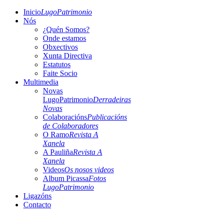
Inicio
LugoPatrimonio
Nós
¿Quén Somos?
Onde estamos
Obxectivos
Xunta Directiva
Estatutos
Faite Socio
Multimedia
Novas
LugoPatrimonio
Derradeiras
Novas
Colaboracións
Publicacións
de Colaboradores
O Ramo
Revista A
Xanela
A Pauliña
Revista A
Xanela
Videos
Os nosos videos
Album Picassa
Fotos
LugoPatrimonio
Ligazóns
Contacto