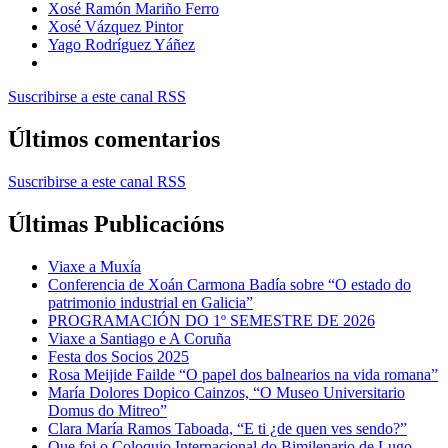
Xosé Ramón Mariño Ferro
Xosé Vázquez Pintor
Yago Rodríguez Yáñez
Suscribirse a este canal RSS
Últimos comentarios
Suscribirse a este canal RSS
Últimas Publicacións
Viaxe a Muxía
Conferencia de Xoán Carmona Badía sobre “O estado do
patrimonio industrial en Galicia”
PROGRAMACIÓN DO 1º SEMESTRE DE 2026
Viaxe a Santiago e A Coruña
Festa dos Socios 2025
Rosa Meijide Failde “O papel dos balnearios na vida romana”
María Dolores Dopico Cainzos, “O Museo Universitario
Domus do Mitreo”
Clara María Ramos Taboada, “E ti ¿de quen ves sendo?”
Que foi o Coloquio Internacional do Bimilenario de Lugo.