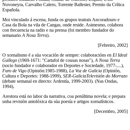
Novoneyra, Carvalho Calero, Torrente Ballester, Premio da Crítica
Española.
Moi vinculado á escena, funda os grupos teatrais Ancoradouro e
Casa da Bola na vila de Cangas, onde reside. Asimesmo, colabora
con frecuencia na radio e na prensa (foi membro fundador do
semanario
A Nosa Terra
).
[Febreiro, 2002]
O xornalismo é a súa vocación de sempre: colaboracións en
El Ideal
Gallego
(1969-1671: "Cartafol de cousas nosas"),
A Nosa Terra
(socio fundador e colaborador en Deportes e Sociedade, 1977-....),
Faro de Vigo
(Opinión:1985-1988),
La Voz de Galicia
(Opinión,
Cultura e Deportes: 1988-1999),
SER-Galicia
Televisión do Morrazo
(debate semanal en directo: Ardentía, 1999-2003).
(Nas Ondas,
1994),
Arestora está no labor da narrativa, coa penúltima novela; e prepara
unha revisión antolóxica da súa poesía e artigos xornalísticos.
[Decembro, 2005]