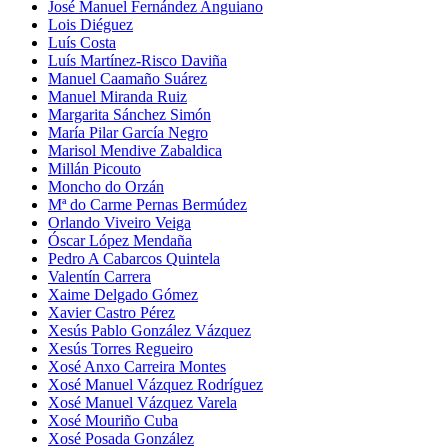
José Manuel Fernández Anguiano
Lois Diéguez
Luís Costa
Luís Martínez-Risco Daviña
Manuel Caamaño Suárez
Manuel Miranda Ruiz
Margarita Sánchez Simón
María Pilar García Negro
Marisol Mendive Zabaldica
Millán Picouto
Moncho do Orzán
Mª do Carme Pernas Bermúdez
Orlando Viveiro Veiga
Óscar López Mendaña
Pedro A Cabarcos Quintela
Valentín Carrera
Xaime Delgado Gómez
Xavier Castro Pérez
Xesús Pablo González Vázquez
Xesús Torres Regueiro
Xosé Anxo Carreira Montes
Xosé Manuel Vázquez Rodríguez
Xosé Manuel Vázquez Varela
Xosé Mouriño Cuba
Xosé Posada González