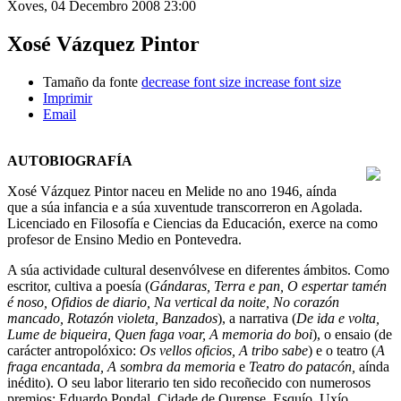
Xoves, 04 Decembro 2008 23:00
Xosé Vázquez Pintor
Tamaño da fonte
decrease font size
increase font size
Imprimir
Email
AUTOBIOGRAFÍA
Xosé Vázquez Pintor naceu en Melide no ano 1946, aínda
que a súa infancia e a súa xuventude transcorreron en Agolada.
Licenciado en Filosofía e Ciencias da Educación, exerce na como
profesor de Ensino Medio en Pontevedra.
A súa actividade cultural desenvólvese en diferentes ámbitos. Como
escritor, cultiva a poesía (
Gándaras, Terra e pan, O es
pertar tamén
é noso, Ofidios de diario, Na vertical da noite, No corazón
mancado, Rotazón violeta, Banzados
), a narrativa (
De ida e volta,
Lume de biqueira, Quen faga voar, A memoria do boi
), o ensaio (de
carácter antropolóxico:
Os vellos oficios, A tribo sabe
) e o teatro (
A
fraga encantada, A sombra da memoria
e
Teatro do patacón,
aínda
inédito). O seu labor literario ten sido recoñecido con numerosos
premios: Eduardo Pondal, Cidade de Ourense, Esquío, Uxío