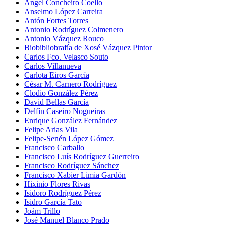
Ángel Concheiro Coello
Anselmo López Carreira
Antón Fortes Torres
Antonio Rodríguez Colmenero
Antonio Vázquez Rouco
Biobibliobrafía de Xosé Vázquez Pintor
Carlos Fco. Velasco Souto
Carlos Villanueva
Carlota Eiros García
César M. Carnero Rodríguez
Clodio González Pérez
David Bellas García
Delfín Caseiro Nogueiras
Enrique González Fernández
Felipe Arias Vila
Felipe-Senén López Gómez
Francisco Carballo
Francisco Luís Rodríguez Guerreiro
Francisco Rodríguez Sánchez
Francisco Xabier Limia Gardón
Hixinio Flores Rivas
Isidoro Rodríguez Pérez
Isidro García Tato
Joám Trillo
José Manuel Blanco Prado