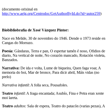
(documento orixinal en
http://www.aelg.org/Centrodoc/GetAuthorById.do?id=autor259
)
Biobibliobrafía de Xosé Vázquez Pintor:
Nace en Melide, 30 de novembro do 1946. Dende o 1973 reside en
Cangas do Morrazo.
Poesía
: Gándaras, Terra e pan, O espertar tamén é noso, Ofidios de
diario, Na vertical de noite, No corazón mancado, Rotación violeta,
Banzados.
Narrativa:
De ida e volta, Lume de biqueira, Quen faga voar, A
memoria do boi, Mar de bronce, Para dicir abril, Máis vidas (no
prelo)
Narrativa infantil
: A folla seca, Pousafoles.
Teatro
infantil
: A fraga encantada; Asubío, Fina e Petra eran xente
moi lareta.
Teatro
adultos:
Sala de espera, Teatro do patacón (varias pezas), A