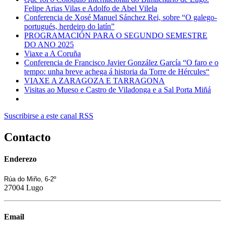
Felipe Arias Vilas e Adolfo de Abel Vilela
Conferencia de Xosé Manuel Sánchez Rei, sobre “O galego-
portugués, herdeiro do latín”
PROGRAMACIÓN PARA O SEGUNDO SEMESTRE
DO ANO 2025
Viaxe a A Coruña
Conferencia de Francisco Javier González García “O faro e o
tempo: unha breve achega á historia da Torre de Hércules“
VIAXE A ZARAGOZA E TARRAGONA
Visitas ao Mueso e Castro de Viladonga e a Sal Porta Miñá
Suscribirse a este canal RSS
Contacto
Enderezo
Rúa do Miño, 6-2º
27004 Lugo
Email