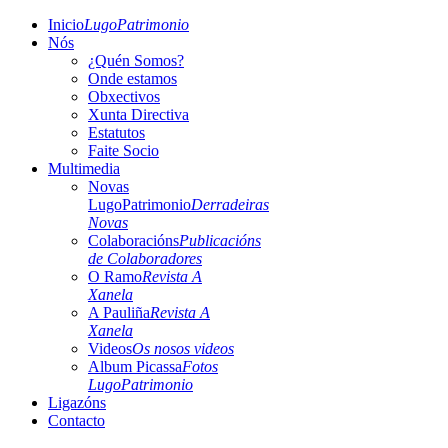
Inicio
LugoPatrimonio
Nós
¿Quén Somos?
Onde estamos
Obxectivos
Xunta Directiva
Estatutos
Faite Socio
Multimedia
Novas
LugoPatrimonio
Derradeiras
Novas
Colaboracións
Publicacións
de Colaboradores
O Ramo
Revista A
Xanela
A Pauliña
Revista A
Xanela
Videos
Os nosos videos
Album Picassa
Fotos
LugoPatrimonio
Ligazóns
Contacto