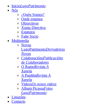
Inicio
LugoPatrimonio
Nós
¿Quén Somos?
Onde estamos
Obxectivos
Xunta Directiva
Estatutos
Faite Socio
Multimedia
Novas
LugoPatrimonio
Derradeiras
Novas
Colaboracións
Publicacións
de Colaboradores
O Ramo
Revista A
Xanela
A Pauliña
Revista A
Xanela
Videos
Os nosos videos
Album Picassa
Fotos
LugoPatrimonio
Ligazóns
Contacto