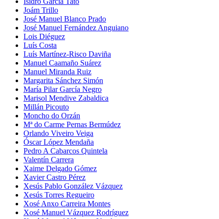
Isidro García Tato
Joám Trillo
José Manuel Blanco Prado
José Manuel Fernández Anguiano
Lois Diéguez
Luís Costa
Luís Martínez-Risco Daviña
Manuel Caamaño Suárez
Manuel Miranda Ruiz
Margarita Sánchez Simón
María Pilar García Negro
Marisol Mendive Zabaldica
Millán Picouto
Moncho do Orzán
Mª do Carme Pernas Bermúdez
Orlando Viveiro Veiga
Óscar López Mendaña
Pedro A Cabarcos Quintela
Valentín Carrera
Xaime Delgado Gómez
Xavier Castro Pérez
Xesús Pablo González Vázquez
Xesús Torres Regueiro
Xosé Anxo Carreira Montes
Xosé Manuel Vázquez Rodríguez