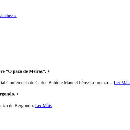
Sánchez »
bre “O pazo de Meirás”.
+
ncial Conferencia de Carlos Babío e Manuel Pérez Lourenzo
…
Ler Mái
ergondo.
+
mánica de Bergondo.
Ler Máis