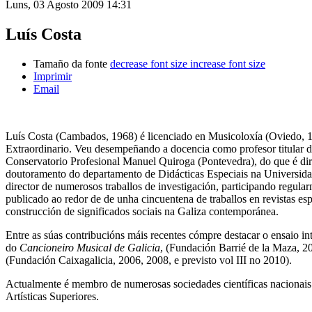
Luns, 03 Agosto 2009 14:31
Luís Costa
Tamaño da fonte
decrease font size
increase font size
Imprimir
Email
Luís Costa (Cambados, 1968) é licenciado en Musicoloxía (Oviedo, 
Extraordinario. Veu desempeñando a docencia como profesor titular de
Conservatorio Profesional Manuel Quiroga (Pontevedra), do que é dir
doutoramento do departamento de Didácticas Especiais na Universidad
director de numerosos traballos de investigación, participando regula
publicado ao redor de de unha cincuentena de traballos en revistas esp
construcción de significados sociais na Galiza contemporánea.
Entre as súas contribucións máis recentes cómpre destacar o ensaio in
do
Cancioneiro Musical de Galicia
, (Fundación Barrié de la Maza, 20
(Fundación Caixagalicia, 2006, 2008, e previsto vol III no 2010).
Actualmente é membro de numerosas sociedades científicas nacionais 
Artísticas Superiores.