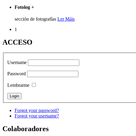
Fotolog
+
sección de fotografías
Ler Máis
1
ACCESO
Username
Password
Lembrarme
Forgot your password?
Forgot your username?
Colaboradores