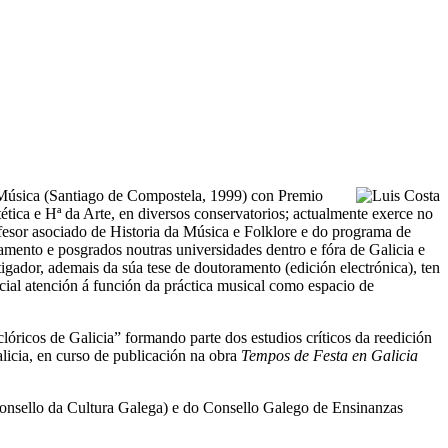
 Música (Santiago de Compostela, 1999) con Premio
tica e Hª da Arte, en diversos conservatorios; actualmente exerce no
esor asociado de Historia da Música e Folklore e do programa de
mento e posgrados noutras universidades dentro e fóra de Galicia e
igador, ademais da súa tese de doutoramento (edición electrónica), ten
ecial atención á función da práctica musical como espacio de
lóricos de Galicia” formando parte dos estudios críticos da reedición
alicia, en curso de publicación na obra
Tempos de Festa en Galicia
Consello da Cultura Galega) e do Consello Galego de Ensinanzas