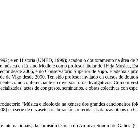
1992) e en Historia (UNED, 1999); acadou o doutoramento na área de
 música en Ensino Medio e como profesor titular de Hª da Música, Esté
ector desde 2006, e no Conservatorio Superior de Vigo. É ademais prof
e de Vigo desde 2000. Ten sido profesor invitado en cursos de doutora
rmente como conferenciante en diversos foros divulgativos. Como invest
ecializadas, actas de congresos, seminarios, e obras colectivas con esp
troductorio “Música e ideoloxía na xénese dos grandes cancioneiros folc
08) e a serie de dazasete colaboracións referidas ás danzas rituais en G
e internacionais, da comisión técnica do Arquivo Sonoro de Galicia (