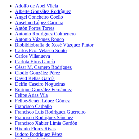
Adolfo de Abel Vilela
Alberte González Rodríguez
Ángel Concheiro Coello
Anselmo López Carreira
Antón Fortes Torres
Antonio Rodríguez Colmenero
Antonio Vázquez Rouco
Biobibliobrafía de Xosé Vázquez Pintor
Carlos Fco. Velasco Souto
Carlos Villanueva
Carlota Eiros García
César M. Carnero Rodríguez
Clodio González Pérez
David Bellas García
Delfín Caseiro Nogueiras
Enrique González Fernández
Felipe Arias Vila
Felipe-Senén López Gómez
Francisco Carballo
Francisco Luís Rodríguez Guerreiro
Francisco Rodríguez Sánchez
Francisco Xabier Limia Gardón
Hixinio Flores Rivas
Isidoro Rodríguez Pérez