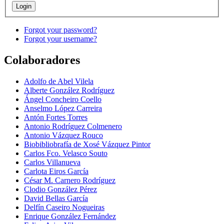
Forgot your password?
Forgot your username?
Colaboradores
Adolfo de Abel Vilela
Alberte González Rodríguez
Ángel Concheiro Coello
Anselmo López Carreira
Antón Fortes Torres
Antonio Rodríguez Colmenero
Antonio Vázquez Rouco
Biobibliobrafía de Xosé Vázquez Pintor
Carlos Fco. Velasco Souto
Carlos Villanueva
Carlota Eiros García
César M. Carnero Rodríguez
Clodio González Pérez
David Bellas García
Delfín Caseiro Nogueiras
Enrique González Fernández