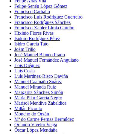
Felipe Arias Vila
Felipe-Senén López Gómez
Francisco Carballo
Francisco Luís Rodríguez Guerreiro
Francisco Rodríguez Sánchez
Francisco Xabier Limia Gardón
Hixinio Flores Rivas
Isidoro Rodríguez Pérez
Isidro García Tato
Joám Trillo
José Manuel Blanco Prado
José Manuel Fernández Anguiano
Lois Diéguez
Luís Costa
Luís Martínez-Risco Daviña
Manuel Caamaño Suárez
Manuel Miranda Ruiz
Margarita Sánchez Simón
María Pilar García Negro
Marisol Mendive Zabaldica
Millán Picouto
Moncho do Orzán
Mª do Carme Pernas Bermúdez
Orlando Viveiro Veiga
Óscar López Mendaña