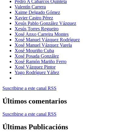
Pedro A Cabarcos Quintela
Valentín Carrera
Xaime Delgado Gómez
Xavier Castro Pérez
Xesús Pablo González Vázquez
Xesús Torres Regueiro
Xosé Anxo Carreira Montes
Xosé Manuel Vázquez Rodríguez
Xosé Manuel Vázquez Varela
Xosé Mouriño Cuba
Xosé Posada González
Xosé Ramón Mariño Ferro
Xosé Vázquez Pintor
Yago Rodríguez Yáñez
Suscribirse a este canal RSS
Últimos comentarios
Suscribirse a este canal RSS
Últimas Publicacións