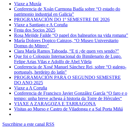
Viaxe a Muxía
Conferencia de Xoán Carmona Badía sobre “O estado do
patrimonio industrial en Galicia”
PROGRAMACIÓN DO 1º SEMESTRE DE 2026
Viaxe a Santiago e A Coruña
Festa dos Socios 2025
Rosa Meijide Failde “O papel dos balnearios na vida romana”
María Dolores Dopico Cainzos, “O Museo Universitario
Domus do Mitreo”
Clara María Ramos Taboada, “E ti ¿de quen ves sendo?”
Que foi o Coloquio Internacional do Bimilenario de Lugo.
Felipe Arias Vilas e Adolfo de Abel Vilela
Conferencia de Xosé Manuel Sánchez Rei, sobre “O galego-
portugués, herdeiro do latín”
PROGRAMACIÓN PARA O SEGUNDO SEMESTRE
DO ANO 2025
Viaxe a A Coruña
Conferencia de Francisco Javier González García “O faro e o
tempo: unha breve achega á historia da Torre de Hércules“
VIAXE A ZARAGOZA E TARRAGONA
Visitas ao Mueso e Castro de Viladonga e a Sal Porta Miñá
Suscribirse a este canal RSS