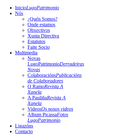
Inicio
LugoPatrimonio
Nós
¿Quén Somos?
Onde estamos
Obxectivos
Xunta Directiva
Estatutos
Faite Socio
Multimedia
Novas
LugoPatrimonio
Derradeiras
Novas
Colaboracións
Publicacións
de Colaboradores
O Ramo
Revista A
Xanela
A Pauliña
Revista A
Xanela
Videos
Os nosos videos
Album Picassa
Fotos
LugoPatrimonio
Ligazóns
Contacto