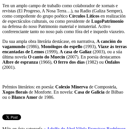
Ten un amplo campo de traballo como colaborador de xornais e
revistas (El Progreso, A Nosa Terra…), na Radio (Galiza Sempre),
como compoñente do grupo poético
Círculos Líticos
en realización
de espectáculos culturais, ou como presidente de
LugoPatrimonio
na defensa do noso Patrimonio material e inmaterial. Activo
conferenciante tanto no noso país como fóra del e inquedo viaxeiro.
Da sua ampla obra literária destácase, en narrrativa,
A canción do
vagamundo
(1986),
Monólogos do espello
(1993),
Viaxe ás terras
encantadas de Lemos
(1999),
A casa de Galiaz
(2003), ou a súa
última novela
O canto do Muecín
(2007).
En poesia destacamos
Albre de espranza
(1966),
O ferro dos días
(1982) ou
Ónfalos
(2001).
Prémios literários: en poesía:
Colexio Minerva
de Compostela,
Xogos florais
de Monforte. En novela:
Casa de Galicia
de Bilbao
ou o
Blanco Amor
de 1986.
Máis en ésta categoría
« Adolfo de Abel Vilela
Francisco Rodríguez