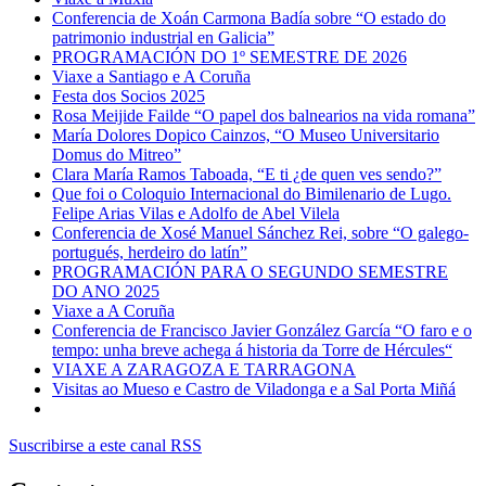
Conferencia de Xoán Carmona Badía sobre “O estado do
patrimonio industrial en Galicia”
PROGRAMACIÓN DO 1º SEMESTRE DE 2026
Viaxe a Santiago e A Coruña
Festa dos Socios 2025
Rosa Meijide Failde “O papel dos balnearios na vida romana”
María Dolores Dopico Cainzos, “O Museo Universitario
Domus do Mitreo”
Clara María Ramos Taboada, “E ti ¿de quen ves sendo?”
Que foi o Coloquio Internacional do Bimilenario de Lugo.
Felipe Arias Vilas e Adolfo de Abel Vilela
Conferencia de Xosé Manuel Sánchez Rei, sobre “O galego-
portugués, herdeiro do latín”
PROGRAMACIÓN PARA O SEGUNDO SEMESTRE
DO ANO 2025
Viaxe a A Coruña
Conferencia de Francisco Javier González García “O faro e o
tempo: unha breve achega á historia da Torre de Hércules“
VIAXE A ZARAGOZA E TARRAGONA
Visitas ao Mueso e Castro de Viladonga e a Sal Porta Miñá
Suscribirse a este canal RSS