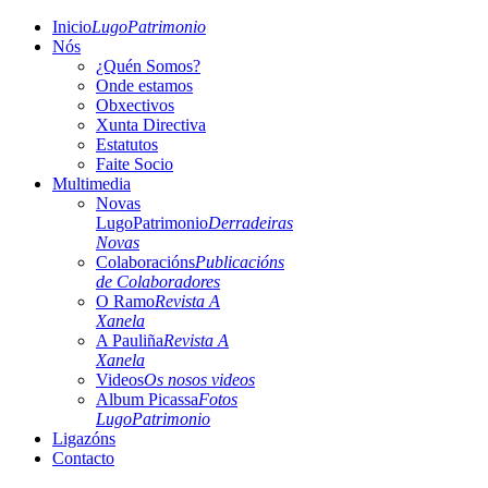
Inicio
LugoPatrimonio
Nós
¿Quén Somos?
Onde estamos
Obxectivos
Xunta Directiva
Estatutos
Faite Socio
Multimedia
Novas
LugoPatrimonio
Derradeiras
Novas
Colaboracións
Publicacións
de Colaboradores
O Ramo
Revista A
Xanela
A Pauliña
Revista A
Xanela
Videos
Os nosos videos
Album Picassa
Fotos
LugoPatrimonio
Ligazóns
Contacto