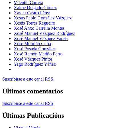
Valentín Carrera
Xaime Delgado Gómez
Xavier Castro Pérez
Xesús Pablo González Vázquez
Xesús Torres Regueiro
Xosé Anxo Carreira Montes
Xosé Manuel Vázquez Rodríguez
Xosé Manuel Vázquez Varela
Xosé Mouriño Cuba
Xosé Posada González
Xosé Ramón Mariño Ferro
Xosé Vázquez Pintor
Yago Rodríguez Yáñez
Suscribirse a este canal RSS
Últimos comentarios
Suscribirse a este canal RSS
Últimas Publicacións
Viaxe a Muxía