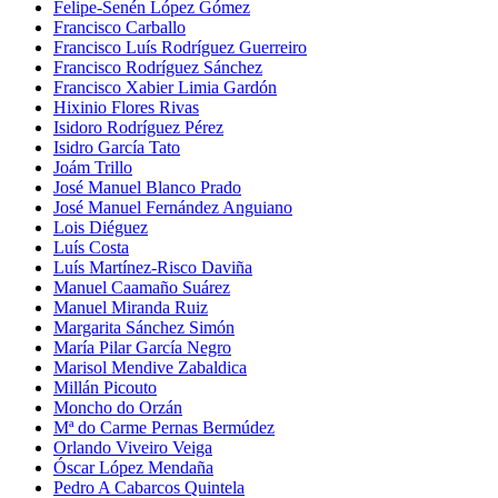
Felipe-Senén López Gómez
Francisco Carballo
Francisco Luís Rodríguez Guerreiro
Francisco Rodríguez Sánchez
Francisco Xabier Limia Gardón
Hixinio Flores Rivas
Isidoro Rodríguez Pérez
Isidro García Tato
Joám Trillo
José Manuel Blanco Prado
José Manuel Fernández Anguiano
Lois Diéguez
Luís Costa
Luís Martínez-Risco Daviña
Manuel Caamaño Suárez
Manuel Miranda Ruiz
Margarita Sánchez Simón
María Pilar García Negro
Marisol Mendive Zabaldica
Millán Picouto
Moncho do Orzán
Mª do Carme Pernas Bermúdez
Orlando Viveiro Veiga
Óscar López Mendaña
Pedro A Cabarcos Quintela