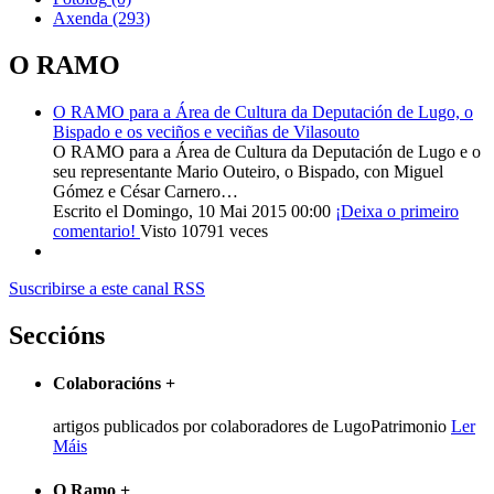
Axenda
(293)
O RAMO
O RAMO para a Área de Cultura da Deputación de Lugo, o
Bispado e os veciños e veciñas de Vilasouto
O RAMO para a Área de Cultura da Deputación de Lugo e o
seu representante Mario Outeiro, o Bispado, con Miguel
Gómez e César Carnero…
Escrito el Domingo, 10 Mai 2015 00:00
¡Deixa o primeiro
comentario!
Visto 10791 veces
Suscribirse a este canal RSS
Seccións
Colaboracións
+
artigos publicados por colaboradores de LugoPatrimonio
Ler
Máis
O Ramo
+