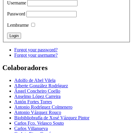
Username
Password
Lembrarme
Forgot your password?
Forgot your username?
Colaboradores
Adolfo de Abel Vilela
Alberte González Rodríguez
Ángel Concheiro Coello
Anselmo López Carreira
Antón Fortes Torres
Antonio Rodríguez Colmenero
Antonio Vázquez Rouco
Biobibliobrafía de Xosé Vázquez Pintor
Carlos Fco. Velasco Souto
Carlos Villanueva