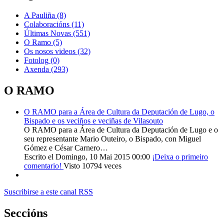
A Pauliña
(8)
Colaboracións
(11)
Últimas Novas
(551)
O Ramo
(5)
Os nosos videos
(32)
Fotolog
(0)
Axenda
(293)
O RAMO
O RAMO para a Área de Cultura da Deputación de Lugo, o
Bispado e os veciños e veciñas de Vilasouto
O RAMO para a Área de Cultura da Deputación de Lugo e o
seu representante Mario Outeiro, o Bispado, con Miguel
Gómez e César Carnero…
Escrito el Domingo, 10 Mai 2015 00:00
¡Deixa o primeiro
comentario!
Visto 10794 veces
Suscribirse a este canal RSS
Seccións