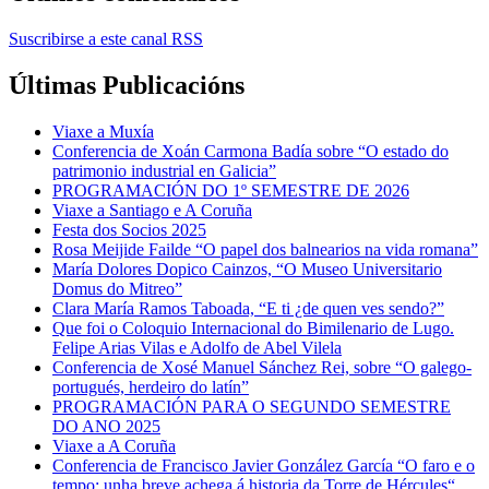
Suscribirse a este canal RSS
Últimas Publicacións
Viaxe a Muxía
Conferencia de Xoán Carmona Badía sobre “O estado do
patrimonio industrial en Galicia”
PROGRAMACIÓN DO 1º SEMESTRE DE 2026
Viaxe a Santiago e A Coruña
Festa dos Socios 2025
Rosa Meijide Failde “O papel dos balnearios na vida romana”
María Dolores Dopico Cainzos, “O Museo Universitario
Domus do Mitreo”
Clara María Ramos Taboada, “E ti ¿de quen ves sendo?”
Que foi o Coloquio Internacional do Bimilenario de Lugo.
Felipe Arias Vilas e Adolfo de Abel Vilela
Conferencia de Xosé Manuel Sánchez Rei, sobre “O galego-
portugués, herdeiro do latín”
PROGRAMACIÓN PARA O SEGUNDO SEMESTRE
DO ANO 2025
Viaxe a A Coruña
Conferencia de Francisco Javier González García “O faro e o
tempo: unha breve achega á historia da Torre de Hércules“