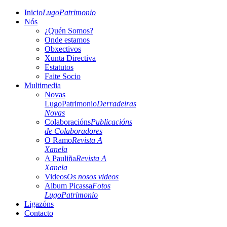
Inicio
LugoPatrimonio
Nós
¿Quén Somos?
Onde estamos
Obxectivos
Xunta Directiva
Estatutos
Faite Socio
Multimedia
Novas
LugoPatrimonio
Derradeiras
Novas
Colaboracións
Publicacións
de Colaboradores
O Ramo
Revista A
Xanela
A Pauliña
Revista A
Xanela
Videos
Os nosos videos
Album Picassa
Fotos
LugoPatrimonio
Ligazóns
Contacto