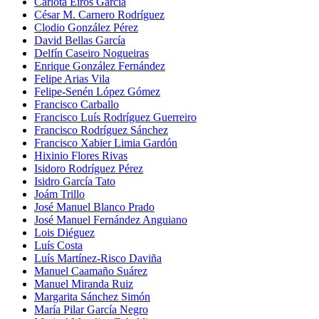
Carlota Eiros García
César M. Carnero Rodríguez
Clodio González Pérez
David Bellas García
Delfín Caseiro Nogueiras
Enrique González Fernández
Felipe Arias Vila
Felipe-Senén López Gómez
Francisco Carballo
Francisco Luís Rodríguez Guerreiro
Francisco Rodríguez Sánchez
Francisco Xabier Limia Gardón
Hixinio Flores Rivas
Isidoro Rodríguez Pérez
Isidro García Tato
Joám Trillo
José Manuel Blanco Prado
José Manuel Fernández Anguiano
Lois Diéguez
Luís Costa
Luís Martínez-Risco Daviña
Manuel Caamaño Suárez
Manuel Miranda Ruiz
Margarita Sánchez Simón
María Pilar García Negro