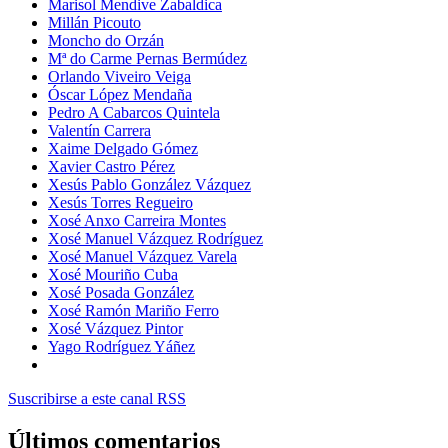
Marisol Mendive Zabaldica
Millán Picouto
Moncho do Orzán
Mª do Carme Pernas Bermúdez
Orlando Viveiro Veiga
Óscar López Mendaña
Pedro A Cabarcos Quintela
Valentín Carrera
Xaime Delgado Gómez
Xavier Castro Pérez
Xesús Pablo González Vázquez
Xesús Torres Regueiro
Xosé Anxo Carreira Montes
Xosé Manuel Vázquez Rodríguez
Xosé Manuel Vázquez Varela
Xosé Mouriño Cuba
Xosé Posada González
Xosé Ramón Mariño Ferro
Xosé Vázquez Pintor
Yago Rodríguez Yáñez
Suscribirse a este canal RSS
Últimos comentarios