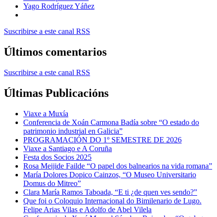
Yago Rodríguez Yáñez
Suscribirse a este canal RSS
Últimos comentarios
Suscribirse a este canal RSS
Últimas Publicacións
Viaxe a Muxía
Conferencia de Xoán Carmona Badía sobre “O estado do
patrimonio industrial en Galicia”
PROGRAMACIÓN DO 1º SEMESTRE DE 2026
Viaxe a Santiago e A Coruña
Festa dos Socios 2025
Rosa Meijide Failde “O papel dos balnearios na vida romana”
María Dolores Dopico Cainzos, “O Museo Universitario
Domus do Mitreo”
Clara María Ramos Taboada, “E ti ¿de quen ves sendo?”
Que foi o Coloquio Internacional do Bimilenario de Lugo.
Felipe Arias Vilas e Adolfo de Abel Vilela