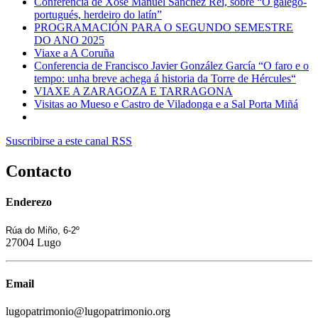
Conferencia de Xosé Manuel Sánchez Rei, sobre “O galego-
portugués, herdeiro do latín”
PROGRAMACIÓN PARA O SEGUNDO SEMESTRE
DO ANO 2025
Viaxe a A Coruña
Conferencia de Francisco Javier González García “O faro e o
tempo: unha breve achega á historia da Torre de Hércules“
VIAXE A ZARAGOZA E TARRAGONA
Visitas ao Mueso e Castro de Viladonga e a Sal Porta Miñá
Suscribirse a este canal RSS
Contacto
Enderezo
Rúa do Miño, 6-2º
27004 Lugo
Email
lugopatrimonio@lugopatrimonio.org