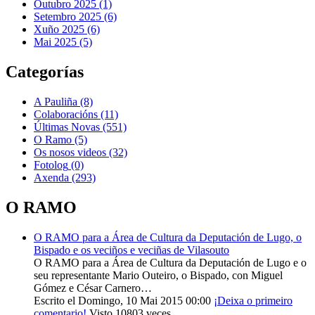
Outubro 2025 (1)
Setembro 2025 (6)
Xuño 2025 (6)
Mai 2025 (5)
Categorías
A Pauliña
(8)
Colaboracións
(11)
Últimas Novas
(551)
O Ramo
(5)
Os nosos videos
(32)
Fotolog
(0)
Axenda
(293)
O RAMO
O RAMO para a Área de Cultura da Deputación de Lugo, o
Bispado e os veciños e veciñas de Vilasouto
O RAMO para a Área de Cultura da Deputación de Lugo e o
seu representante Mario Outeiro, o Bispado, con Miguel
Gómez e César Carnero…
Escrito el Domingo, 10 Mai 2015 00:00
¡Deixa o primeiro
comentario!
Visto 10803 veces