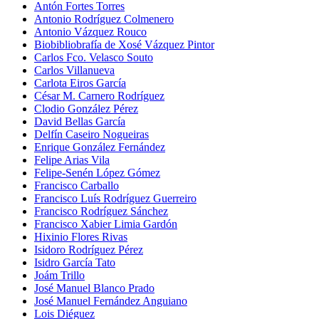
Antón Fortes Torres
Antonio Rodríguez Colmenero
Antonio Vázquez Rouco
Biobibliobrafía de Xosé Vázquez Pintor
Carlos Fco. Velasco Souto
Carlos Villanueva
Carlota Eiros García
César M. Carnero Rodríguez
Clodio González Pérez
David Bellas García
Delfín Caseiro Nogueiras
Enrique González Fernández
Felipe Arias Vila
Felipe-Senén López Gómez
Francisco Carballo
Francisco Luís Rodríguez Guerreiro
Francisco Rodríguez Sánchez
Francisco Xabier Limia Gardón
Hixinio Flores Rivas
Isidoro Rodríguez Pérez
Isidro García Tato
Joám Trillo
José Manuel Blanco Prado
José Manuel Fernández Anguiano
Lois Diéguez