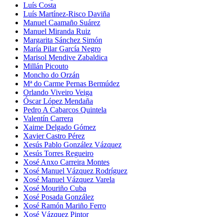
Luís Costa
Luís Martínez-Risco Daviña
Manuel Caamaño Suárez
Manuel Miranda Ruiz
Margarita Sánchez Simón
María Pilar García Negro
Marisol Mendive Zabaldica
Millán Picouto
Moncho do Orzán
Mª do Carme Pernas Bermúdez
Orlando Viveiro Veiga
Óscar López Mendaña
Pedro A Cabarcos Quintela
Valentín Carrera
Xaime Delgado Gómez
Xavier Castro Pérez
Xesús Pablo González Vázquez
Xesús Torres Regueiro
Xosé Anxo Carreira Montes
Xosé Manuel Vázquez Rodríguez
Xosé Manuel Vázquez Varela
Xosé Mouriño Cuba
Xosé Posada González
Xosé Ramón Mariño Ferro
Xosé Vázquez Pintor