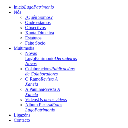
Inicio
LugoPatrimonio
Nós
¿Quén Somos?
Onde estamos
Obxectivos
Xunta Directiva
Estatutos
Faite Socio
Multimedia
Novas
LugoPatrimonio
Derradeiras
Novas
Colaboracións
Publicacións
de Colaboradores
O Ramo
Revista A
Xanela
A Pauliña
Revista A
Xanela
Videos
Os nosos videos
Album Picassa
Fotos
LugoPatrimonio
Ligazóns
Contacto