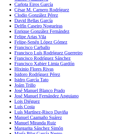
Carlota Eiros García
César M. Carnero Rodríguez
Clodio González Pérez
David Bellas García
Delfín Caseiro Nogueiras
Enrique González Fernández
Felipe Arias Vila
Felipe-Senén López Gómez
Francisco Carballo
Francisco Luís Rodríguez Guerreiro
Francisco Rodríguez Sánchez
Francisco Xabier Limia Gardón
Hixinio Flores Rivas
Isidoro Rodríguez Pérez
Isidro García Tato
Joám Trillo
José Manuel Blanco Prado
José Manuel Fernández Anguiano
Lois Diéguez
Luís Costa
Luís Martínez-Risco Daviña
Manuel Caamaño Suárez
Manuel Miranda Ruiz
Margarita Sánchez Simón
María Pilar García Negro