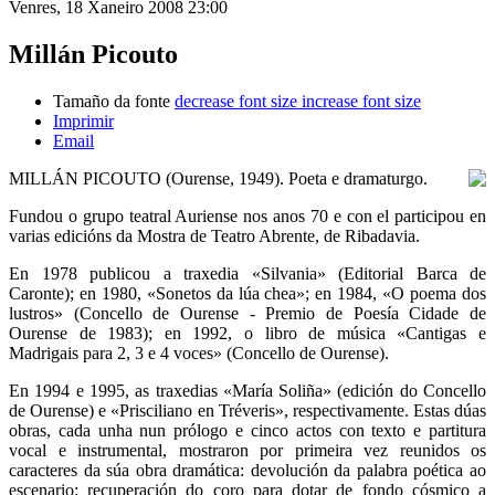
Venres, 18 Xaneiro 2008 23:00
Millán Picouto
Tamaño da fonte
decrease font size
increase font size
Imprimir
Email
MILLÁN PICOUTO (Ourense, 1949). Poeta e dramaturgo.
Fundou o grupo teatral Auriense nos anos 70 e con el participou en
varias edicións da Mostra de Teatro Abrente, de Ribadavia.
En 1978 publicou a traxedia «Silvania» (Editorial Barca de
Caronte); en 1980, «Sonetos da lúa chea»; en 1984, «O poema dos
lustros» (Concello de Ourense - Premio de Poesía Cidade de
Ourense de 1983); en 1992, o libro de música «Cantigas e
Madrigais para 2, 3 e 4 voces» (Concello de Ourense).
En 1994 e 1995, as traxedias «María Soliña» (edición do Concello
de Ourense) e «Prisciliano en Tréveris», respectivamente. Estas dúas
obras, cada unha nun prólogo e cinco actos con texto e partitura
vocal e instrumental, mostraron por primeira vez reunidos os
caracteres da súa obra dramática: devolución da palabra poética ao
escenario; recuperación do coro para dotar de fondo cósmico a