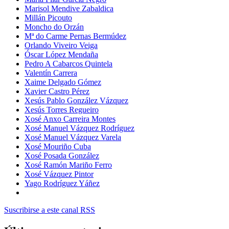
Marisol Mendive Zabaldica
Millán Picouto
Moncho do Orzán
Mª do Carme Pernas Bermúdez
Orlando Viveiro Veiga
Óscar López Mendaña
Pedro A Cabarcos Quintela
Valentín Carrera
Xaime Delgado Gómez
Xavier Castro Pérez
Xesús Pablo González Vázquez
Xesús Torres Regueiro
Xosé Anxo Carreira Montes
Xosé Manuel Vázquez Rodríguez
Xosé Manuel Vázquez Varela
Xosé Mouriño Cuba
Xosé Posada González
Xosé Ramón Mariño Ferro
Xosé Vázquez Pintor
Yago Rodríguez Yáñez
Suscribirse a este canal RSS