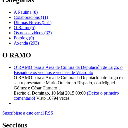
Categorías
A Pauliña
(8)
Colaboracións
(11)
Últimas Novas
(551)
O Ramo
(5)
Os nosos videos
(32)
Fotolog
(0)
Axenda
(293)
O RAMO
O RAMO para a Área de Cultura da Deputación de Lugo, o
Bispado e os veciños e veciñas de Vilasouto
O RAMO para a Área de Cultura da Deputación de Lugo e o
seu representante Mario Outeiro, o Bispado, con Miguel
Gómez e César Carnero…
Escrito el Domingo, 10 Mai 2015 00:00
¡Deixa o primeiro
comentario!
Visto 10794 veces
Suscribirse a este canal RSS
Seccións