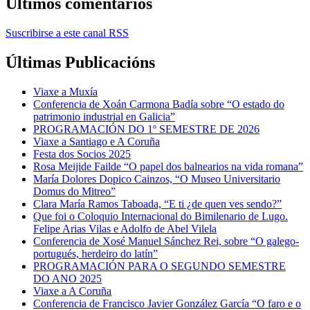
Últimos comentarios
Suscribirse a este canal RSS
Últimas Publicacións
Viaxe a Muxía
Conferencia de Xoán Carmona Badía sobre “O estado do
patrimonio industrial en Galicia”
PROGRAMACIÓN DO 1º SEMESTRE DE 2026
Viaxe a Santiago e A Coruña
Festa dos Socios 2025
Rosa Meijide Failde “O papel dos balnearios na vida romana”
María Dolores Dopico Cainzos, “O Museo Universitario
Domus do Mitreo”
Clara María Ramos Taboada, “E ti ¿de quen ves sendo?”
Que foi o Coloquio Internacional do Bimilenario de Lugo.
Felipe Arias Vilas e Adolfo de Abel Vilela
Conferencia de Xosé Manuel Sánchez Rei, sobre “O galego-
portugués, herdeiro do latín”
PROGRAMACIÓN PARA O SEGUNDO SEMESTRE
DO ANO 2025
Viaxe a A Coruña
Conferencia de Francisco Javier González García “O faro e o