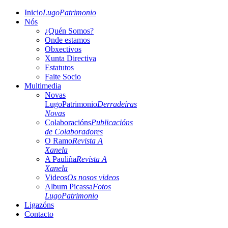
Inicio
LugoPatrimonio
Nós
¿Quén Somos?
Onde estamos
Obxectivos
Xunta Directiva
Estatutos
Faite Socio
Multimedia
Novas
LugoPatrimonio
Derradeiras
Novas
Colaboracións
Publicacións
de Colaboradores
O Ramo
Revista A
Xanela
A Pauliña
Revista A
Xanela
Videos
Os nosos videos
Album Picassa
Fotos
LugoPatrimonio
Ligazóns
Contacto