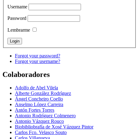
Username
Password
Lembrarme
Forgot your password?
Forgot your username?
Colaboradores
Adolfo de Abel Vilela
Alberte González Rodríguez
Ángel Concheiro Coello
Anselmo López Carreira
Antón Fortes Torres
Antonio Rodríguez Colmenero
Antonio Vázquez Rouco
Biobibliobrafía de Xosé Vázquez Pintor
Carlos Fco. Velasco Souto
Carlos Villanueva