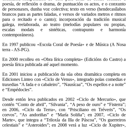
poesía, de reflexión o drama, de puntuación os actos, e o conxunto
de personaxes, dunha voz colectiva; texto en verso (hendecasílabos
brancos para as partes faladas, e versos de variados metros e ritmos
para o recitado e o canto); incorporación da tradición musical
galega, reelaborada, ao teatro (melodías populares ou propias,
escalas modais e sintéticas, contrapunto e harmonía
contemporáneos).
En 1997 publicou «Escola Coral de Poesía» e de Música (A Nosa
terra - AS-PG).
En 2000 recolleu en «Obra lírica completa» (Edicións do Castro) a
poesía lírica publicada até aquel momento.
En 2001 iniciou a publicación da súa obra dramática completa en
Ediciones Linteo con «Ciclo de Venus», integrado polas comedias e
traxedias “A fada e o cabaleiro”, “Nausícaa”, “Os espellos e a noite”
e “Empédocles”.
Desde entón leva publicados en 2002 «Ciclo de Mercurio», que
contén “Conto de abril”, “Silvania”, “A peso de ouro” e “Fisterra”;
en 2006, «Ciclo da Terra», con “Prisciliano en Tréveris”, “Os
corvos”, “As andoriñas” e “María Soliña”; en 2007, «Ciclo de
Marte», que integra a “Triloxía da Illa de Páscoa”, “Os guerreiros
celestiais” e “Asteroides”; en 2008 verá a luz «Ciclo de Xupiter»,