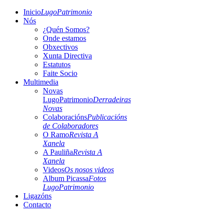
Inicio
LugoPatrimonio
Nós
¿Quén Somos?
Onde estamos
Obxectivos
Xunta Directiva
Estatutos
Faite Socio
Multimedia
Novas
LugoPatrimonio
Derradeiras
Novas
Colaboracións
Publicacións
de Colaboradores
O Ramo
Revista A
Xanela
A Pauliña
Revista A
Xanela
Videos
Os nosos videos
Album Picassa
Fotos
LugoPatrimonio
Ligazóns
Contacto