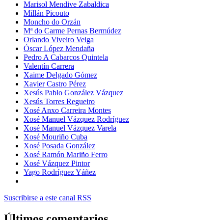
Marisol Mendive Zabaldica
Millán Picouto
Moncho do Orzán
Mª do Carme Pernas Bermúdez
Orlando Viveiro Veiga
Óscar López Mendaña
Pedro A Cabarcos Quintela
Valentín Carrera
Xaime Delgado Gómez
Xavier Castro Pérez
Xesús Pablo González Vázquez
Xesús Torres Regueiro
Xosé Anxo Carreira Montes
Xosé Manuel Vázquez Rodríguez
Xosé Manuel Vázquez Varela
Xosé Mouriño Cuba
Xosé Posada González
Xosé Ramón Mariño Ferro
Xosé Vázquez Pintor
Yago Rodríguez Yáñez
Suscribirse a este canal RSS
Últimos comentarios