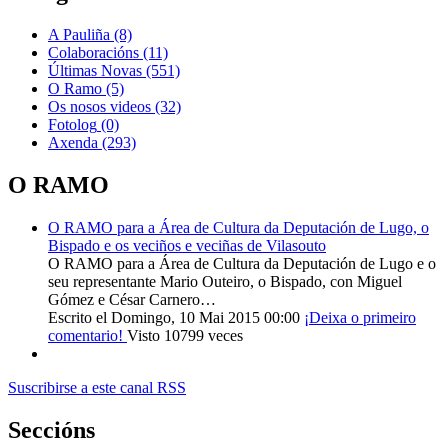
A Pauliña
(8)
Colaboracións
(11)
Últimas Novas
(551)
O Ramo
(5)
Os nosos videos
(32)
Fotolog
(0)
Axenda
(293)
O RAMO
O RAMO para a Área de Cultura da Deputación de Lugo, o
Bispado e os veciños e veciñas de Vilasouto
O RAMO para a Área de Cultura da Deputación de Lugo e o
seu representante Mario Outeiro, o Bispado, con Miguel
Gómez e César Carnero…
Escrito el Domingo, 10 Mai 2015 00:00
¡Deixa o primeiro
comentario!
Visto 10799 veces
Suscribirse a este canal RSS
Seccións