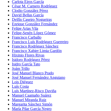
Carlota Eiros García
César M. Carnero Rodríguez
Clodio González Pérez
David Bellas García
Delfín Caseiro Nogueiras
Enrique González Fernández
Felipe Arias Vila
Felipe-Senén López Gómez
Francisco Carballo
Francisco Luís Rodríguez Guerreiro
Francisco Rodríguez Sánchez
Francisco Xabier Limia Gardón
Hixinio Flores Rivas
Isidoro Rodríguez Pérez
Isidro García Tato
Joám Trillo
José Manuel Blanco Prado
José Manuel Fernández Anguiano
Lois Diéguez
Luís Costa
Luís Martínez-Risco Daviña
Manuel Caamaño Suárez
Manuel Miranda Ruiz
Margarita Sánchez Simón
María Pilar García Negro