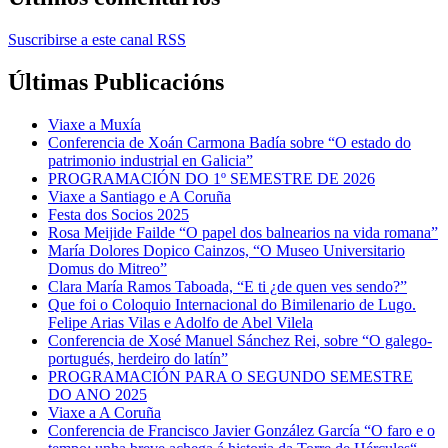
Suscribirse a este canal RSS
Últimas Publicacións
Viaxe a Muxía
Conferencia de Xoán Carmona Badía sobre “O estado do
patrimonio industrial en Galicia”
PROGRAMACIÓN DO 1º SEMESTRE DE 2026
Viaxe a Santiago e A Coruña
Festa dos Socios 2025
Rosa Meijide Failde “O papel dos balnearios na vida romana”
María Dolores Dopico Cainzos, “O Museo Universitario
Domus do Mitreo”
Clara María Ramos Taboada, “E ti ¿de quen ves sendo?”
Que foi o Coloquio Internacional do Bimilenario de Lugo.
Felipe Arias Vilas e Adolfo de Abel Vilela
Conferencia de Xosé Manuel Sánchez Rei, sobre “O galego-
portugués, herdeiro do latín”
PROGRAMACIÓN PARA O SEGUNDO SEMESTRE
DO ANO 2025
Viaxe a A Coruña
Conferencia de Francisco Javier González García “O faro e o