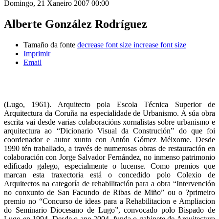
Domingo, 21 Xaneiro 2007 00:00
Alberte González Rodríguez
Tamaño da fonte
decrease font size
increase font size
Imprimir
Email
(Lugo, 1961). Arquitecto pola Escola Técnica Superior de
Arquitectura da Coruña na especialidade de Urbanismo. A súa obra
escrita vai desde varias colaboracións xornalistas sobre urbanismo e
arquitectura ao “Dicionario Visual da Construción” do que foi
coordenador e autor xunto con Antón Gómez Méixome. Desde
1990 tén traballado, a través de numerosas obras de restauración en
colaboración con Jorge Salvador Fernández, no inmenso patrimonio
edificado galego, especialmente o lucense. Como premios que
marcan esta traxectoria está o concedido polo Colexio de
Arquitectos na categoría de rehabilitación para a obra “Intervención
no conxunto de San Facundo de Ribas de Miño” ou o ?primeiro
premio no “Concurso de ideas para a Rehabilitacion e Ampliacion
do Seminario Diocesano de Lugo”, convocado polo Bispado de
Lugo en 1994. Desde o ano 2004, funda o gabinete de Arquitectura