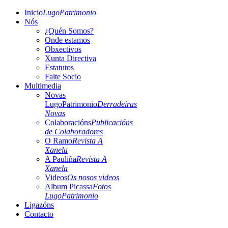
Inicio
LugoPatrimonio
Nós
¿Quén Somos?
Onde estamos
Obxectivos
Xunta Directiva
Estatutos
Faite Socio
Multimedia
Novas
LugoPatrimonio
Derradeiras
Novas
Colaboracións
Publicacións
de Colaboradores
O Ramo
Revista A
Xanela
A Pauliña
Revista A
Xanela
Videos
Os nosos videos
Album Picassa
Fotos
LugoPatrimonio
Ligazóns
Contacto