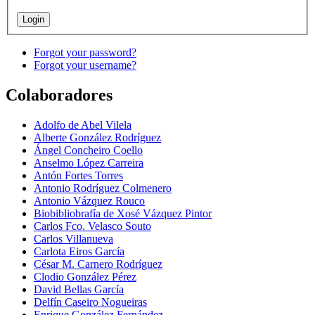
Forgot your password?
Forgot your username?
Colaboradores
Adolfo de Abel Vilela
Alberte González Rodríguez
Ángel Concheiro Coello
Anselmo López Carreira
Antón Fortes Torres
Antonio Rodríguez Colmenero
Antonio Vázquez Rouco
Biobibliobrafía de Xosé Vázquez Pintor
Carlos Fco. Velasco Souto
Carlos Villanueva
Carlota Eiros García
César M. Carnero Rodríguez
Clodio González Pérez
David Bellas García
Delfín Caseiro Nogueiras
Enrique González Fernández