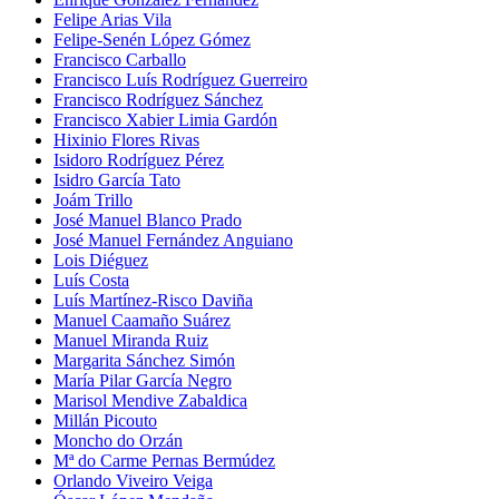
Felipe Arias Vila
Felipe-Senén López Gómez
Francisco Carballo
Francisco Luís Rodríguez Guerreiro
Francisco Rodríguez Sánchez
Francisco Xabier Limia Gardón
Hixinio Flores Rivas
Isidoro Rodríguez Pérez
Isidro García Tato
Joám Trillo
José Manuel Blanco Prado
José Manuel Fernández Anguiano
Lois Diéguez
Luís Costa
Luís Martínez-Risco Daviña
Manuel Caamaño Suárez
Manuel Miranda Ruiz
Margarita Sánchez Simón
María Pilar García Negro
Marisol Mendive Zabaldica
Millán Picouto
Moncho do Orzán
Mª do Carme Pernas Bermúdez
Orlando Viveiro Veiga