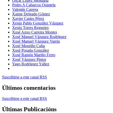
Óscar López Mendaña
Pedro A Cabarcos Quintela
Valentín Carrera
Xaime Delgado Gómez
Xavier Castro Pérez
Xesús Pablo González Vázquez
Xesús Torres Regueiro
Xosé Anxo Carreira Montes
Xosé Manuel Vázquez Rodríguez
Xosé Manuel Vázquez Varela
Xosé Mouriño Cuba
Xosé Posada González
Xosé Ramón Mariño Ferro
Xosé Vázquez Pintor
Yago Rodríguez Yáñez
Suscribirse a este canal RSS
Últimos comentarios
Suscribirse a este canal RSS
Últimas Publicacións