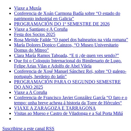
Viaxe a Muxía
Conferencia de Xoán Carmona Badía sobre “O estado do
patrimonio industrial en Galicia”
PROGRAMACIÓN DO 1º SEMESTRE DE 2026
Viaxe a Santiago e A Coruña
Festa dos Socios 2025
Rosa Meijide Failde “O papel dos balnearios na vida romana”
María Dolores Dopico Cainzos, “O Museo Universitario
Domus do Mitreo”
Clara María Ramos Taboada, “E ti ¿de quen ves sendo?”
Que foi o Coloquio Internacional do Bimilenario de Lugo.
Felipe Arias Vilas e Adolfo de Abel Vilela
Conferencia de Xosé Manuel Sánchez Rei, sobre “O galego-
portugués, herdeiro do latín”
PROGRAMACIÓN PARA O SEGUNDO SEMESTRE
DO ANO 2025
Viaxe a A Coruña
Conferencia de Francisco Javier González García “O faro e o
tempo: unha breve achega á historia da Torre de Hércules“
VIAXE A ZARAGOZA E TARRAGONA
Visitas ao Mueso e Castro de Viladonga e a Sal Porta Miñá
Suscribirse a este canal RSS