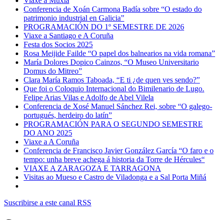
Viaxe a Muxía
Conferencia de Xoán Carmona Badía sobre “O estado do
patrimonio industrial en Galicia”
PROGRAMACIÓN DO 1º SEMESTRE DE 2026
Viaxe a Santiago e A Coruña
Festa dos Socios 2025
Rosa Meijide Failde “O papel dos balnearios na vida romana”
María Dolores Dopico Cainzos, “O Museo Universitario
Domus do Mitreo”
Clara María Ramos Taboada, “E ti ¿de quen ves sendo?”
Que foi o Coloquio Internacional do Bimilenario de Lugo.
Felipe Arias Vilas e Adolfo de Abel Vilela
Conferencia de Xosé Manuel Sánchez Rei, sobre “O galego-
portugués, herdeiro do latín”
PROGRAMACIÓN PARA O SEGUNDO SEMESTRE
DO ANO 2025
Viaxe a A Coruña
Conferencia de Francisco Javier González García “O faro e o
tempo: unha breve achega á historia da Torre de Hércules“
VIAXE A ZARAGOZA E TARRAGONA
Visitas ao Mueso e Castro de Viladonga e a Sal Porta Miñá
Suscribirse a este canal RSS