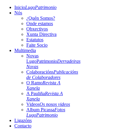
Inicio
LugoPatrimonio
Nós
¿Quén Somos?
Onde estamos
Obxectivos
Xunta Directiva
Estatutos
Faite Socio
Multimedia
Novas
LugoPatrimonio
Derradeiras
Novas
Colaboracións
Publicacións
de Colaboradores
O Ramo
Revista A
Xanela
A Pauliña
Revista A
Xanela
Videos
Os nosos videos
Album Picassa
Fotos
LugoPatrimonio
Ligazóns
Contacto