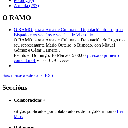
Fotolog
(0)
Axenda
(293)
O RAMO
O RAMO para a Área de Cultura da Deputación de Lugo, o
Bispado e os veciños e veciñas de Vilasouto
O RAMO para a Área de Cultura da Deputación de Lugo e o
seu representante Mario Outeiro, o Bispado, con Miguel
Gómez e César Carnero…
Escrito el Domingo, 10 Mai 2015 00:00
¡Deixa o primeiro
comentario!
Visto 10791 veces
Suscribirse a este canal RSS
Seccións
Colaboracións
+
artigos publicados por colaboradores de LugoPatrimonio
Ler
Máis
O Ramo
+