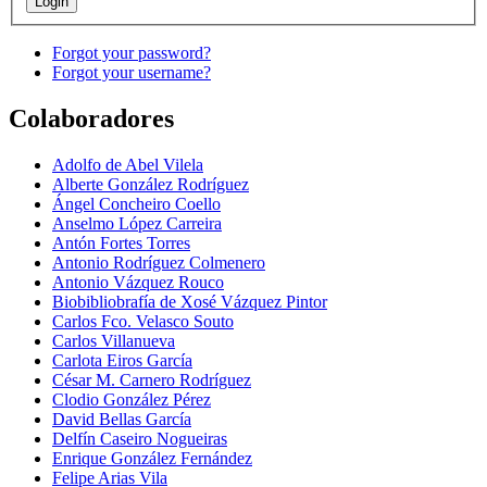
Forgot your password?
Forgot your username?
Colaboradores
Adolfo de Abel Vilela
Alberte González Rodríguez
Ángel Concheiro Coello
Anselmo López Carreira
Antón Fortes Torres
Antonio Rodríguez Colmenero
Antonio Vázquez Rouco
Biobibliobrafía de Xosé Vázquez Pintor
Carlos Fco. Velasco Souto
Carlos Villanueva
Carlota Eiros García
César M. Carnero Rodríguez
Clodio González Pérez
David Bellas García
Delfín Caseiro Nogueiras
Enrique González Fernández
Felipe Arias Vila