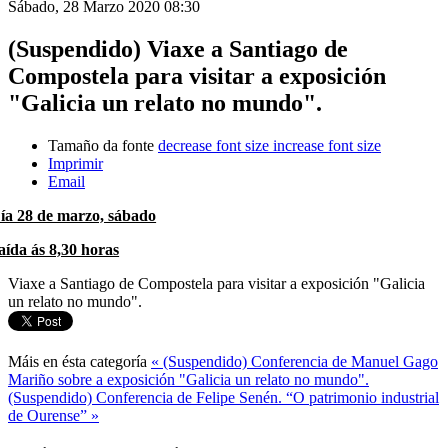
Sábado, 28 Marzo 2020 08:30
(Suspendido) Viaxe a Santiago de
Compostela para visitar a exposición
"Galicia un relato no mundo".
Tamaño da fonte
decrease font size
increase font size
Imprimir
Email
ía 28 de marzo, sábado
aída ás 8,30 horas
Viaxe a Santiago de Compostela para visitar a exposición
"Galicia
un relato no mundo".
Máis en ésta categoría
« (Suspendido) Conferencia de Manuel Gago
Mariño sobre a exposición "Galicia un relato no mundo".
(Suspendido) Conferencia de Felipe Senén. “O patrimonio industrial
de Ourense” »