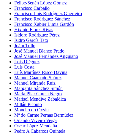
Felipe-Senén López Gómez
Francisco Carballo
Francisco Luís Rodríguez Guerreiro
Francisco Rodríguez Sánchez
Francisco Xabier Limia Gardón
Hixinio Flores Rivas
Isidoro Rodríguez Pérez
Isidro García Tato
Joám Trillo
José Manuel Blanco Prado
José Manuel Fernández Anguiano
Lois Diéguez
Luís Costa
Luís Martínez-Risco Daviña
Manuel Caamaño Suárez
Manuel Miranda Ruiz
Margarita Sánchez Simón
María Pilar García Negro
Marisol Mendive Zabaldica
Millán Picouto
Moncho do Orzán
Mª do Carme Pernas Bermúdez
Orlando Viveiro Veiga
Óscar López Mendaña
Pedro A Cabarcos Quintela