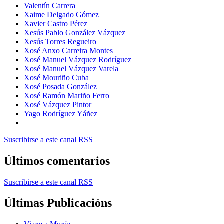
Valentín Carrera
Xaime Delgado Gómez
Xavier Castro Pérez
Xesús Pablo González Vázquez
Xesús Torres Regueiro
Xosé Anxo Carreira Montes
Xosé Manuel Vázquez Rodríguez
Xosé Manuel Vázquez Varela
Xosé Mouriño Cuba
Xosé Posada González
Xosé Ramón Mariño Ferro
Xosé Vázquez Pintor
Yago Rodríguez Yáñez
Suscribirse a este canal RSS
Últimos comentarios
Suscribirse a este canal RSS
Últimas Publicacións