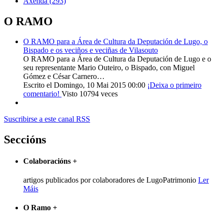
Axenda
(293)
O RAMO
O RAMO para a Área de Cultura da Deputación de Lugo, o
Bispado e os veciños e veciñas de Vilasouto
O RAMO para a Área de Cultura da Deputación de Lugo e o
seu representante Mario Outeiro, o Bispado, con Miguel
Gómez e César Carnero…
Escrito el Domingo, 10 Mai 2015 00:00
¡Deixa o primeiro
comentario!
Visto 10794 veces
Suscribirse a este canal RSS
Seccións
Colaboracións
+
artigos publicados por colaboradores de LugoPatrimonio
Ler
Máis
O Ramo
+