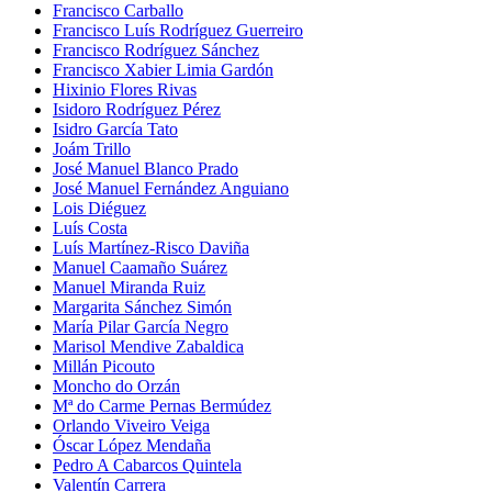
Francisco Carballo
Francisco Luís Rodríguez Guerreiro
Francisco Rodríguez Sánchez
Francisco Xabier Limia Gardón
Hixinio Flores Rivas
Isidoro Rodríguez Pérez
Isidro García Tato
Joám Trillo
José Manuel Blanco Prado
José Manuel Fernández Anguiano
Lois Diéguez
Luís Costa
Luís Martínez-Risco Daviña
Manuel Caamaño Suárez
Manuel Miranda Ruiz
Margarita Sánchez Simón
María Pilar García Negro
Marisol Mendive Zabaldica
Millán Picouto
Moncho do Orzán
Mª do Carme Pernas Bermúdez
Orlando Viveiro Veiga
Óscar López Mendaña
Pedro A Cabarcos Quintela
Valentín Carrera