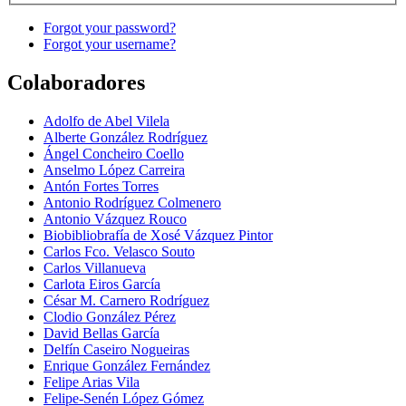
Forgot your password?
Forgot your username?
Colaboradores
Adolfo de Abel Vilela
Alberte González Rodríguez
Ángel Concheiro Coello
Anselmo López Carreira
Antón Fortes Torres
Antonio Rodríguez Colmenero
Antonio Vázquez Rouco
Biobibliobrafía de Xosé Vázquez Pintor
Carlos Fco. Velasco Souto
Carlos Villanueva
Carlota Eiros García
César M. Carnero Rodríguez
Clodio González Pérez
David Bellas García
Delfín Caseiro Nogueiras
Enrique González Fernández
Felipe Arias Vila
Felipe-Senén López Gómez