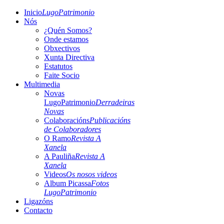
Inicio
LugoPatrimonio
Nós
¿Quén Somos?
Onde estamos
Obxectivos
Xunta Directiva
Estatutos
Faite Socio
Multimedia
Novas
LugoPatrimonio
Derradeiras
Novas
Colaboracións
Publicacións
de Colaboradores
O Ramo
Revista A
Xanela
A Pauliña
Revista A
Xanela
Videos
Os nosos videos
Album Picassa
Fotos
LugoPatrimonio
Ligazóns
Contacto