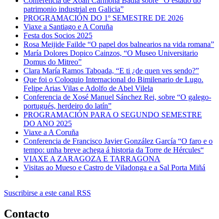
Conferencia de Xoán Carmona Badía sobre “O estado do
patrimonio industrial en Galicia”
PROGRAMACIÓN DO 1º SEMESTRE DE 2026
Viaxe a Santiago e A Coruña
Festa dos Socios 2025
Rosa Meijide Failde “O papel dos balnearios na vida romana”
María Dolores Dopico Cainzos, “O Museo Universitario
Domus do Mitreo”
Clara María Ramos Taboada, “E ti ¿de quen ves sendo?”
Que foi o Coloquio Internacional do Bimilenario de Lugo.
Felipe Arias Vilas e Adolfo de Abel Vilela
Conferencia de Xosé Manuel Sánchez Rei, sobre “O galego-
portugués, herdeiro do latín”
PROGRAMACIÓN PARA O SEGUNDO SEMESTRE
DO ANO 2025
Viaxe a A Coruña
Conferencia de Francisco Javier González García “O faro e o
tempo: unha breve achega á historia da Torre de Hércules“
VIAXE A ZARAGOZA E TARRAGONA
Visitas ao Mueso e Castro de Viladonga e a Sal Porta Miñá
Suscribirse a este canal RSS
Contacto