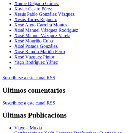
Xaime Delgado Gómez
Xavier Castro Pérez
Xesús Pablo González Vázquez
Xesús Torres Regueiro
Xosé Anxo Carreira Montes
Xosé Manuel Vázquez Rodríguez
Xosé Manuel Vázquez Varela
Xosé Mouriño Cuba
Xosé Posada González
Xosé Ramón Mariño Ferro
Xosé Vázquez Pintor
Yago Rodríguez Yáñez
Suscribirse a este canal RSS
Últimos comentarios
Suscribirse a este canal RSS
Últimas Publicacións
Viaxe a Muxía