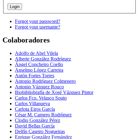
Forgot your password?
Forgot your username?
Colaboradores
Adolfo de Abel Vilela
Alberte González Rodríguez
Ángel Concheiro Coello
Anselmo López Carreira
Antón Fortes Torres
Antonio Rodríguez Colmenero
Antonio Vázquez Rouco
Biobibliobrafía de Xosé Vázquez Pintor
Carlos Fco. Velasco Souto
Carlos Villanueva
Carlota Eiros García
César M. Carnero Rodríguez
Clodio González Pérez
David Bellas García
Delfín Caseiro Nogueiras
Enrique González Fernández