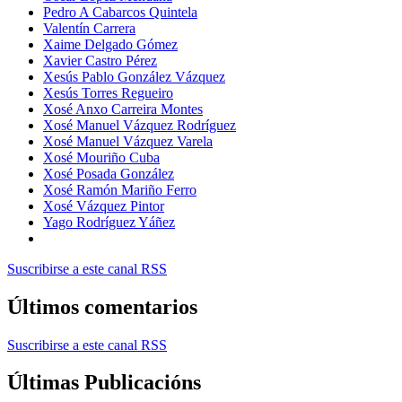
Pedro A Cabarcos Quintela
Valentín Carrera
Xaime Delgado Gómez
Xavier Castro Pérez
Xesús Pablo González Vázquez
Xesús Torres Regueiro
Xosé Anxo Carreira Montes
Xosé Manuel Vázquez Rodríguez
Xosé Manuel Vázquez Varela
Xosé Mouriño Cuba
Xosé Posada González
Xosé Ramón Mariño Ferro
Xosé Vázquez Pintor
Yago Rodríguez Yáñez
Suscribirse a este canal RSS
Últimos comentarios
Suscribirse a este canal RSS
Últimas Publicacións