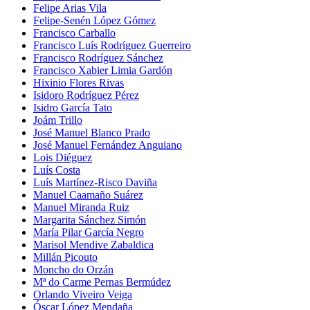
Felipe Arias Vila
Felipe-Senén López Gómez
Francisco Carballo
Francisco Luís Rodríguez Guerreiro
Francisco Rodríguez Sánchez
Francisco Xabier Limia Gardón
Hixinio Flores Rivas
Isidoro Rodríguez Pérez
Isidro García Tato
Joám Trillo
José Manuel Blanco Prado
José Manuel Fernández Anguiano
Lois Diéguez
Luís Costa
Luís Martínez-Risco Daviña
Manuel Caamaño Suárez
Manuel Miranda Ruiz
Margarita Sánchez Simón
María Pilar García Negro
Marisol Mendive Zabaldica
Millán Picouto
Moncho do Orzán
Mª do Carme Pernas Bermúdez
Orlando Viveiro Veiga
Óscar López Mendaña