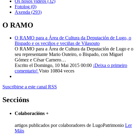
Os nosos videos
(32)
Fotolog
(0)
Axenda
(293)
O RAMO
O RAMO para a Área de Cultura da Deputación de Lugo, o
Bispado e os veciños e veciñas de Vilasouto
O RAMO para a Área de Cultura da Deputación de Lugo e o
seu representante Mario Outeiro, o Bispado, con Miguel
Gómez e César Carnero…
Escrito el Domingo, 10 Mai 2015 00:00
¡Deixa o primeiro
comentario!
Visto 10804 veces
Suscribirse a este canal RSS
Seccións
Colaboracións
+
artigos publicados por colaboradores de LugoPatrimonio
Ler
Máis