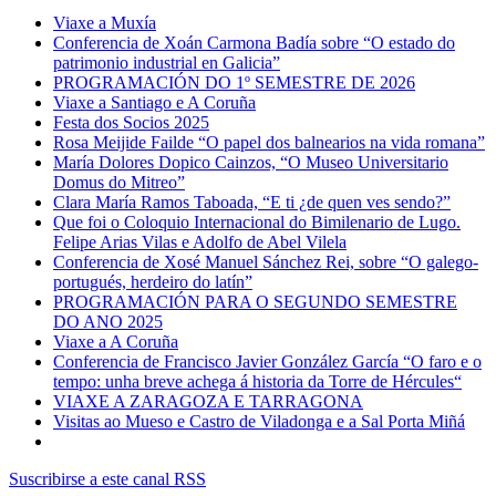
Viaxe a Muxía
Conferencia de Xoán Carmona Badía sobre “O estado do
patrimonio industrial en Galicia”
PROGRAMACIÓN DO 1º SEMESTRE DE 2026
Viaxe a Santiago e A Coruña
Festa dos Socios 2025
Rosa Meijide Failde “O papel dos balnearios na vida romana”
María Dolores Dopico Cainzos, “O Museo Universitario
Domus do Mitreo”
Clara María Ramos Taboada, “E ti ¿de quen ves sendo?”
Que foi o Coloquio Internacional do Bimilenario de Lugo.
Felipe Arias Vilas e Adolfo de Abel Vilela
Conferencia de Xosé Manuel Sánchez Rei, sobre “O galego-
portugués, herdeiro do latín”
PROGRAMACIÓN PARA O SEGUNDO SEMESTRE
DO ANO 2025
Viaxe a A Coruña
Conferencia de Francisco Javier González García “O faro e o
tempo: unha breve achega á historia da Torre de Hércules“
VIAXE A ZARAGOZA E TARRAGONA
Visitas ao Mueso e Castro de Viladonga e a Sal Porta Miñá
Suscribirse a este canal RSS