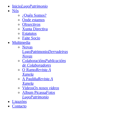
Inicio
LugoPatrimonio
Nós
¿Quén Somos?
Onde estamos
Obxectivos
Xunta Directiva
Estatutos
Faite Socio
Multimedia
Novas
LugoPatrimonio
Derradeiras
Novas
Colaboracións
Publicacións
de Colaboradores
O Ramo
Revista A
Xanela
A Pauliña
Revista A
Xanela
Videos
Os nosos videos
Album Picassa
Fotos
LugoPatrimonio
Ligazóns
Contacto