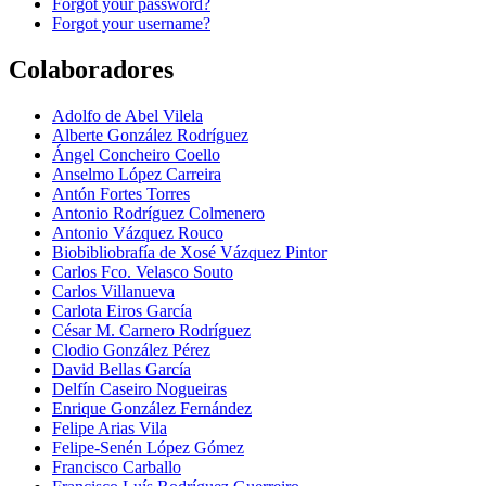
Forgot your password?
Forgot your username?
Colaboradores
Adolfo de Abel Vilela
Alberte González Rodríguez
Ángel Concheiro Coello
Anselmo López Carreira
Antón Fortes Torres
Antonio Rodríguez Colmenero
Antonio Vázquez Rouco
Biobibliobrafía de Xosé Vázquez Pintor
Carlos Fco. Velasco Souto
Carlos Villanueva
Carlota Eiros García
César M. Carnero Rodríguez
Clodio González Pérez
David Bellas García
Delfín Caseiro Nogueiras
Enrique González Fernández
Felipe Arias Vila
Felipe-Senén López Gómez
Francisco Carballo