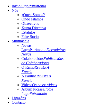
Inicio
LugoPatrimonio
Nós
¿Quén Somos?
Onde estamos
Obxectivos
Xunta Directiva
Estatutos
Faite Socio
Multimedia
Novas
LugoPatrimonio
Derradeiras
Novas
Colaboracións
Publicacións
de Colaboradores
O Ramo
Revista A
Xanela
A Pauliña
Revista A
Xanela
Videos
Os nosos videos
Album Picassa
Fotos
LugoPatrimonio
Ligazóns
Contacto