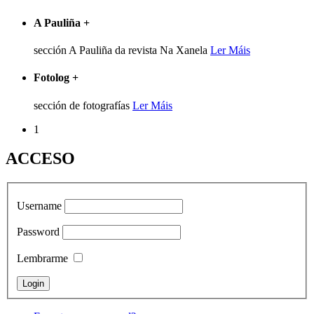
A Pauliña
+
sección A Pauliña da revista Na Xanela
Ler Máis
Fotolog
+
sección de fotografías
Ler Máis
1
ACCESO
Username
Password
Lembrarme