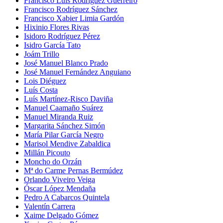
Francisco Luís Rodríguez Guerreiro
Francisco Rodríguez Sánchez
Francisco Xabier Limia Gardón
Hixinio Flores Rivas
Isidoro Rodríguez Pérez
Isidro García Tato
Joám Trillo
José Manuel Blanco Prado
José Manuel Fernández Anguiano
Lois Diéguez
Luís Costa
Luís Martínez-Risco Daviña
Manuel Caamaño Suárez
Manuel Miranda Ruiz
Margarita Sánchez Simón
María Pilar García Negro
Marisol Mendive Zabaldica
Millán Picouto
Moncho do Orzán
Mª do Carme Pernas Bermúdez
Orlando Viveiro Veiga
Óscar López Mendaña
Pedro A Cabarcos Quintela
Valentín Carrera
Xaime Delgado Gómez