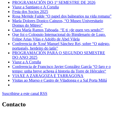
PROGRAMACIÓN DO 1º SEMESTRE DE 2026
Viaxe a Santiago e A Coruña
Festa dos Socios 2025
Rosa Meijide Failde “O papel dos balnearios na vida romana”
María Dolores Dopico Cainzos, “O Museo Universitario
Domus do Mitreo”
Clara María Ramos Taboada, “E ti ¿de quen ves sendo?”
Que foi o Coloquio Internacional do Bimilenario de Lugo.
Felipe Arias Vilas e Adolfo de Abel Vilela
Conferencia de Xosé Manuel Sánchez Rei, sobre “O galego-
portugués, herdeiro do latín”
PROGRAMACIÓN PARA O SEGUNDO SEMESTRE
DO ANO 2025
Viaxe a A Coruña
Conferencia de Francisco Javier González García “O faro e o
tempo: unha breve achega á historia da Torre de Hércules“
VIAXE A ZARAGOZA E TARRAGONA
Visitas ao Mueso e Castro de Viladonga e a Sal Porta Miñá
Suscribirse a este canal RSS
Contacto