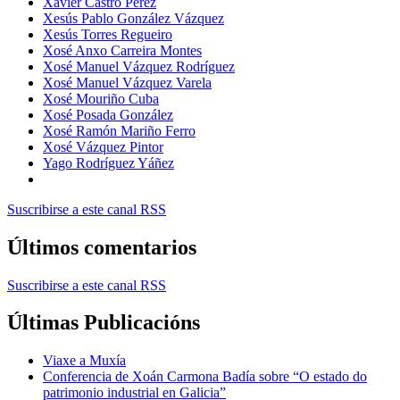
Xavier Castro Pérez
Xesús Pablo González Vázquez
Xesús Torres Regueiro
Xosé Anxo Carreira Montes
Xosé Manuel Vázquez Rodríguez
Xosé Manuel Vázquez Varela
Xosé Mouriño Cuba
Xosé Posada González
Xosé Ramón Mariño Ferro
Xosé Vázquez Pintor
Yago Rodríguez Yáñez
Suscribirse a este canal RSS
Últimos comentarios
Suscribirse a este canal RSS
Últimas Publicacións
Viaxe a Muxía
Conferencia de Xoán Carmona Badía sobre “O estado do
patrimonio industrial en Galicia”