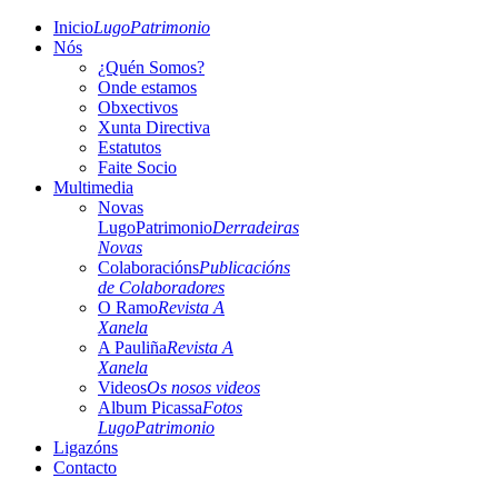
Inicio
LugoPatrimonio
Nós
¿Quén Somos?
Onde estamos
Obxectivos
Xunta Directiva
Estatutos
Faite Socio
Multimedia
Novas
LugoPatrimonio
Derradeiras
Novas
Colaboracións
Publicacións
de Colaboradores
O Ramo
Revista A
Xanela
A Pauliña
Revista A
Xanela
Videos
Os nosos videos
Album Picassa
Fotos
LugoPatrimonio
Ligazóns
Contacto