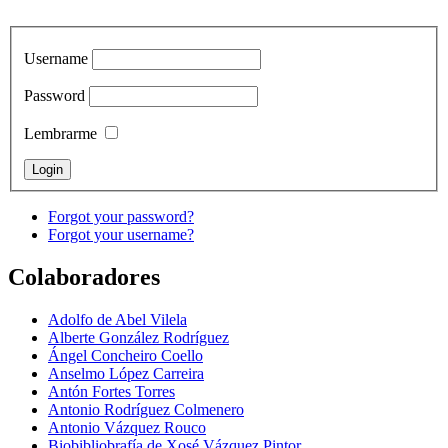
Username
Password
Lembrarme
Forgot your password?
Forgot your username?
Colaboradores
Adolfo de Abel Vilela
Alberte González Rodríguez
Ángel Concheiro Coello
Anselmo López Carreira
Antón Fortes Torres
Antonio Rodríguez Colmenero
Antonio Vázquez Rouco
Biobibliobrafía de Xosé Vázquez Pintor