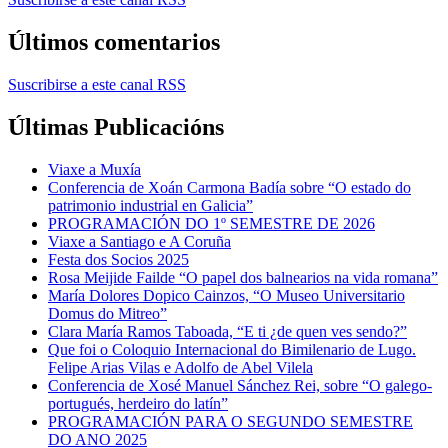
Últimos comentarios
Suscribirse a este canal RSS
Últimas Publicacións
Viaxe a Muxía
Conferencia de Xoán Carmona Badía sobre “O estado do
patrimonio industrial en Galicia”
PROGRAMACIÓN DO 1º SEMESTRE DE 2026
Viaxe a Santiago e A Coruña
Festa dos Socios 2025
Rosa Meijide Failde “O papel dos balnearios na vida romana”
María Dolores Dopico Cainzos, “O Museo Universitario
Domus do Mitreo”
Clara María Ramos Taboada, “E ti ¿de quen ves sendo?”
Que foi o Coloquio Internacional do Bimilenario de Lugo.
Felipe Arias Vilas e Adolfo de Abel Vilela
Conferencia de Xosé Manuel Sánchez Rei, sobre “O galego-
portugués, herdeiro do latín”
PROGRAMACIÓN PARA O SEGUNDO SEMESTRE
DO ANO 2025