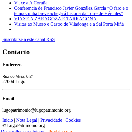
Viaxe a A Coruña
Conferencia de Francisco Javier González García “O faro e o
tempo: unha breve achega á historia da Torre de Hércules“
VIAXE A ZARAGOZA E TARRAGONA
Visitas ao Mueso e Castro de Viladonga e a Sal Porta Miñá
Suscribirse a este canal RSS
Contacto
Enderezo
Rúa do Miño, 6-2º
27004 Lugo
Email
lugopatrimonio@lugopatrimonio.org
Inicio
|
Nota Legal
|
Privacidade
|
Cookies
© LugoPatrimonio.org
Desarrollos para Internet
Prodain.com