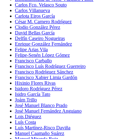
Carlos Fco. Velasco Souto
Carlos Villanueva
Carlota Eiros García
César M. Carnero Rodríguez
Clodio González Pérez
David Bellas García
Delfín Caseiro Nogueiras
Enrique González Fernández
Felipe Arias Vila
Felipe-Senén López Gómez
Francisco Carballo
Francisco Luís Rodríguez Guerreiro
Francisco Rodríguez Sánchez
Francisco Xabier Limia Gardón
Hixinio Flores Rivas
Isidoro Rodríguez Pérez
Isidro García Tato
Joám Trillo
José Manuel Blanco Prado
José Manuel Fernández Anguiano
Lois Diéguez
Luís Costa
Luís Martínez-Risco Daviña
Manuel Caamaño Suárez
Manuel Miranda Ruiz