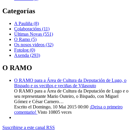
Categorías
A Pauliña
(8)
Colaboracións
(11)
Últimas Novas
(551)
O Ramo
(5)
Os nosos videos
(32)
Fotolog
(0)
Axenda
(293)
O RAMO
O RAMO para a Área de Cultura da Deputación de Lugo, o
Bispado e os veciños e veciñas de Vilasouto
O RAMO para a Área de Cultura da Deputación de Lugo e o
seu representante Mario Outeiro, o Bispado, con Miguel
Gómez e César Carnero…
Escrito el Domingo, 10 Mai 2015 00:00
¡Deixa o primeiro
comentario!
Visto 10805 veces
Suscribirse a este canal RSS