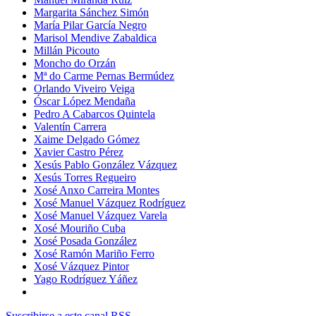
Margarita Sánchez Simón
María Pilar García Negro
Marisol Mendive Zabaldica
Millán Picouto
Moncho do Orzán
Mª do Carme Pernas Bermúdez
Orlando Viveiro Veiga
Óscar López Mendaña
Pedro A Cabarcos Quintela
Valentín Carrera
Xaime Delgado Gómez
Xavier Castro Pérez
Xesús Pablo González Vázquez
Xesús Torres Regueiro
Xosé Anxo Carreira Montes
Xosé Manuel Vázquez Rodríguez
Xosé Manuel Vázquez Varela
Xosé Mouriño Cuba
Xosé Posada González
Xosé Ramón Mariño Ferro
Xosé Vázquez Pintor
Yago Rodríguez Yáñez
Suscribirse a este canal RSS