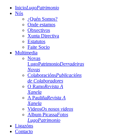
Inicio
LugoPatrimonio
Nós
¿Quén Somos?
Onde estamos
Obxectivos
Xunta Directiva
Estatutos
Faite Socio
Multimedia
Novas
LugoPatrimonio
Derradeiras
Novas
Colaboracións
Publicacións
de Colaboradores
O Ramo
Revista A
Xanela
A Pauliña
Revista A
Xanela
Videos
Os nosos videos
Album Picassa
Fotos
LugoPatrimonio
Ligazóns
Contacto