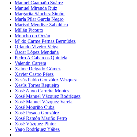
Manuel Caamaño Suárez
Manuel Miranda Ruiz
Margarita Sánchez Simón
María Pilar García Negro
Marisol Mendive Zabaldica
Millán Picouto
Moncho do Orzán
Mª do Carme Pernas Bermúdez
Orlando Viveiro Veiga
Óscar López Mendaña
Pedro A Cabarcos Quintela
Valentín Carrera
Xaime Delgado Gómez
Xavier Castro Pérez
Xesús Pablo González Vázquez
Xesús Torres Regueiro
Xosé Anxo Carreira Montes
Xosé Manuel Vázquez Rodríguez
Xosé Manuel Vázquez Varela
Xosé Mouriño Cuba
Xosé Posada González
Xosé Ramón Mariño Ferro
Xosé Vázquez Pintor
Yago Rodríguez Yáñez