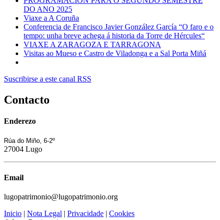
PROGRAMACIÓN PARA O SEGUNDO SEMESTRE
DO ANO 2025
Viaxe a A Coruña
Conferencia de Francisco Javier González García “O faro e o
tempo: unha breve achega á historia da Torre de Hércules“
VIAXE A ZARAGOZA E TARRAGONA
Visitas ao Mueso e Castro de Viladonga e a Sal Porta Miñá
Suscribirse a este canal RSS
Contacto
Enderezo
Rúa do Miño, 6-2º
27004 Lugo
Email
lugopatrimonio@lugopatrimonio.org
Inicio
|
Nota Legal
|
Privacidade
|
Cookies