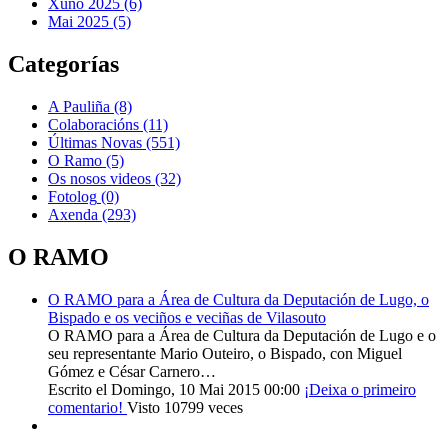
Xuño 2025 (6)
Mai 2025 (5)
Categorías
A Pauliña
(8)
Colaboracións
(11)
Últimas Novas
(551)
O Ramo
(5)
Os nosos videos
(32)
Fotolog
(0)
Axenda
(293)
O RAMO
O RAMO para a Área de Cultura da Deputación de Lugo, o
Bispado e os veciños e veciñas de Vilasouto
O RAMO para a Área de Cultura da Deputación de Lugo e o
seu representante Mario Outeiro, o Bispado, con Miguel
Gómez e César Carnero…
Escrito el Domingo, 10 Mai 2015 00:00
¡Deixa o primeiro
comentario!
Visto 10799 veces