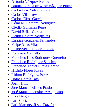
Antonio Vázquez Rouco
Biobibliobrafía de Xosé Vázquez Pintor
Carlos Fco. Velasco Souto
Carlos Villanueva
Carlota Eiros García
César M. Carnero Rodríguez
Clodio González Pérez
David Bellas García
Delfín Caseiro Nogueiras
Enrique González Fernández
Felipe Arias Vila
Felipe-Senén López Gómez
Francisco Carballo
Francisco Luís Rodríguez Guerreiro
Francisco Rodríguez Sánchez
Francisco Xabier Limia Gardón
Hixinio Flores Rivas
Isidoro Rodríguez Pérez
Isidro García Tato
Joám Trillo
José Manuel Blanco Prado
José Manuel Fernández Anguiano
Lois Diéguez
Luís Costa
Luís Martínez-Risco Daviña