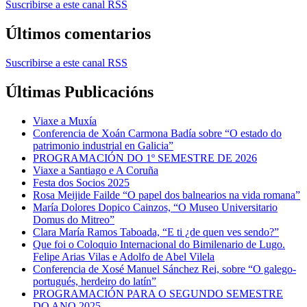
Suscribirse a este canal RSS
Últimos comentarios
Suscribirse a este canal RSS
Últimas Publicacións
Viaxe a Muxía
Conferencia de Xoán Carmona Badía sobre “O estado do
patrimonio industrial en Galicia”
PROGRAMACIÓN DO 1º SEMESTRE DE 2026
Viaxe a Santiago e A Coruña
Festa dos Socios 2025
Rosa Meijide Failde “O papel dos balnearios na vida romana”
María Dolores Dopico Cainzos, “O Museo Universitario
Domus do Mitreo”
Clara María Ramos Taboada, “E ti ¿de quen ves sendo?”
Que foi o Coloquio Internacional do Bimilenario de Lugo.
Felipe Arias Vilas e Adolfo de Abel Vilela
Conferencia de Xosé Manuel Sánchez Rei, sobre “O galego-
portugués, herdeiro do latín”
PROGRAMACIÓN PARA O SEGUNDO SEMESTRE
DO ANO 2025