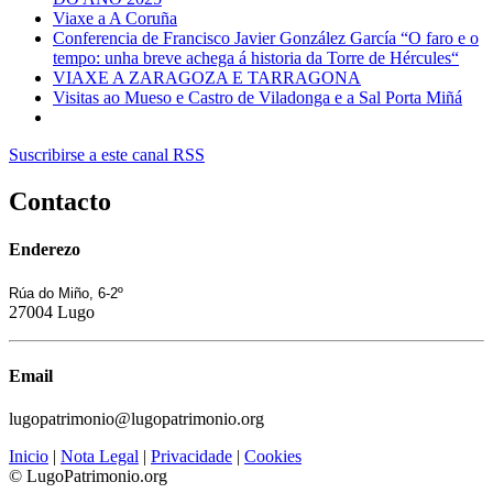
Viaxe a A Coruña
Conferencia de Francisco Javier González García “O faro e o
tempo: unha breve achega á historia da Torre de Hércules“
VIAXE A ZARAGOZA E TARRAGONA
Visitas ao Mueso e Castro de Viladonga e a Sal Porta Miñá
Suscribirse a este canal RSS
Contacto
Enderezo
Rúa do Miño, 6-2º
27004 Lugo
Email
lugopatrimonio@lugopatrimonio.org
Inicio
|
Nota Legal
|
Privacidade
|
Cookies
© LugoPatrimonio.org