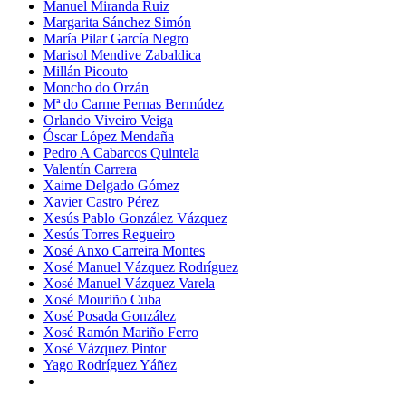
Manuel Miranda Ruiz
Margarita Sánchez Simón
María Pilar García Negro
Marisol Mendive Zabaldica
Millán Picouto
Moncho do Orzán
Mª do Carme Pernas Bermúdez
Orlando Viveiro Veiga
Óscar López Mendaña
Pedro A Cabarcos Quintela
Valentín Carrera
Xaime Delgado Gómez
Xavier Castro Pérez
Xesús Pablo González Vázquez
Xesús Torres Regueiro
Xosé Anxo Carreira Montes
Xosé Manuel Vázquez Rodríguez
Xosé Manuel Vázquez Varela
Xosé Mouriño Cuba
Xosé Posada González
Xosé Ramón Mariño Ferro
Xosé Vázquez Pintor
Yago Rodríguez Yáñez