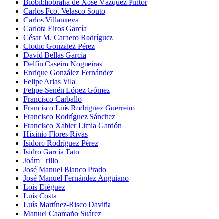
Biobibliobrafía de Xosé Vázquez Pintor
Carlos Fco. Velasco Souto
Carlos Villanueva
Carlota Eiros García
César M. Carnero Rodríguez
Clodio González Pérez
David Bellas García
Delfín Caseiro Nogueiras
Enrique González Fernández
Felipe Arias Vila
Felipe-Senén López Gómez
Francisco Carballo
Francisco Luís Rodríguez Guerreiro
Francisco Rodríguez Sánchez
Francisco Xabier Limia Gardón
Hixinio Flores Rivas
Isidoro Rodríguez Pérez
Isidro García Tato
Joám Trillo
José Manuel Blanco Prado
José Manuel Fernández Anguiano
Lois Diéguez
Luís Costa
Luís Martínez-Risco Daviña
Manuel Caamaño Suárez