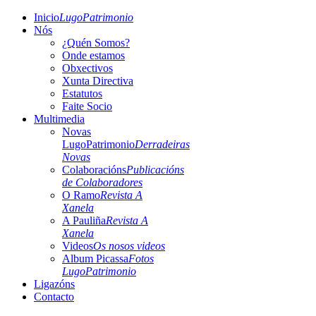
Inicio
LugoPatrimonio
Nós
¿Quén Somos?
Onde estamos
Obxectivos
Xunta Directiva
Estatutos
Faite Socio
Multimedia
Novas
LugoPatrimonio
Derradeiras
Novas
Colaboracións
Publicacións
de Colaboradores
O Ramo
Revista A
Xanela
A Pauliña
Revista A
Xanela
Videos
Os nosos videos
Album Picassa
Fotos
LugoPatrimonio
Ligazóns
Contacto