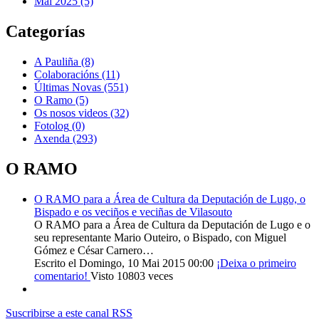
Mai 2025 (5)
Categorías
A Pauliña
(8)
Colaboracións
(11)
Últimas Novas
(551)
O Ramo
(5)
Os nosos videos
(32)
Fotolog
(0)
Axenda
(293)
O RAMO
O RAMO para a Área de Cultura da Deputación de Lugo, o
Bispado e os veciños e veciñas de Vilasouto
O RAMO para a Área de Cultura da Deputación de Lugo e o
seu representante Mario Outeiro, o Bispado, con Miguel
Gómez e César Carnero…
Escrito el Domingo, 10 Mai 2015 00:00
¡Deixa o primeiro
comentario!
Visto 10803 veces
Suscribirse a este canal RSS