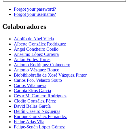
Forgot your password?
Forgot your username?
Colaboradores
Adolfo de Abel Vilela
Alberte González Rodríguez
Ángel Concheiro Coello
Anselmo López Carreira
Antón Fortes Torres
Antonio Rodríguez Colmenero
Antonio Vázquez Rouco
Biobibliobrafía de Xosé Vázquez Pintor
Carlos Fco. Velasco Souto
Carlos Villanueva
Carlota Eiros García
César M. Carnero Rodríguez
Clodio González Pérez
David Bellas García
Delfín Caseiro Nogueiras
Enrique González Fernández
Felipe Arias Vila
Felipe-Senén López Gómez