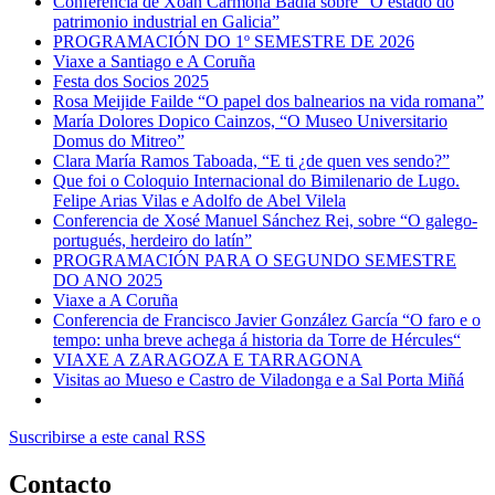
Conferencia de Xoán Carmona Badía sobre “O estado do
patrimonio industrial en Galicia”
PROGRAMACIÓN DO 1º SEMESTRE DE 2026
Viaxe a Santiago e A Coruña
Festa dos Socios 2025
Rosa Meijide Failde “O papel dos balnearios na vida romana”
María Dolores Dopico Cainzos, “O Museo Universitario
Domus do Mitreo”
Clara María Ramos Taboada, “E ti ¿de quen ves sendo?”
Que foi o Coloquio Internacional do Bimilenario de Lugo.
Felipe Arias Vilas e Adolfo de Abel Vilela
Conferencia de Xosé Manuel Sánchez Rei, sobre “O galego-
portugués, herdeiro do latín”
PROGRAMACIÓN PARA O SEGUNDO SEMESTRE
DO ANO 2025
Viaxe a A Coruña
Conferencia de Francisco Javier González García “O faro e o
tempo: unha breve achega á historia da Torre de Hércules“
VIAXE A ZARAGOZA E TARRAGONA
Visitas ao Mueso e Castro de Viladonga e a Sal Porta Miñá
Suscribirse a este canal RSS
Contacto