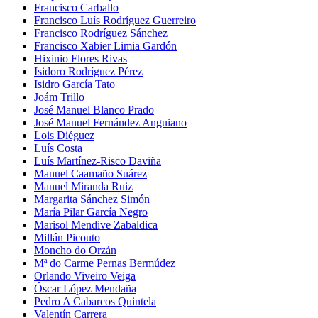
Francisco Carballo
Francisco Luís Rodríguez Guerreiro
Francisco Rodríguez Sánchez
Francisco Xabier Limia Gardón
Hixinio Flores Rivas
Isidoro Rodríguez Pérez
Isidro García Tato
Joám Trillo
José Manuel Blanco Prado
José Manuel Fernández Anguiano
Lois Diéguez
Luís Costa
Luís Martínez-Risco Daviña
Manuel Caamaño Suárez
Manuel Miranda Ruiz
Margarita Sánchez Simón
María Pilar García Negro
Marisol Mendive Zabaldica
Millán Picouto
Moncho do Orzán
Mª do Carme Pernas Bermúdez
Orlando Viveiro Veiga
Óscar López Mendaña
Pedro A Cabarcos Quintela
Valentín Carrera