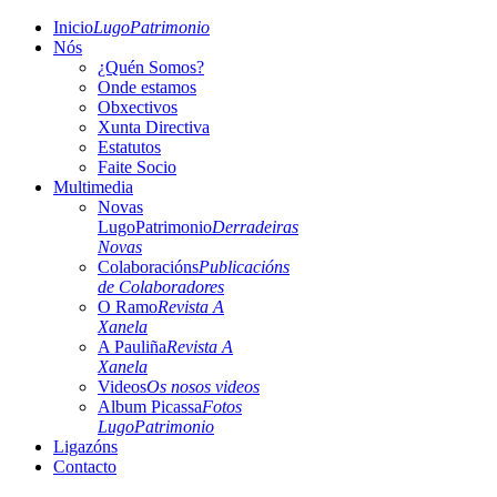
Inicio
LugoPatrimonio
Nós
¿Quén Somos?
Onde estamos
Obxectivos
Xunta Directiva
Estatutos
Faite Socio
Multimedia
Novas
LugoPatrimonio
Derradeiras
Novas
Colaboracións
Publicacións
de Colaboradores
O Ramo
Revista A
Xanela
A Pauliña
Revista A
Xanela
Videos
Os nosos videos
Album Picassa
Fotos
LugoPatrimonio
Ligazóns
Contacto