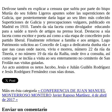
Detívose tamén en explicar a censura que sufriu por parte do bispo
Murúa do seu folleto Ligeros apuntes sobre las supersticiones de
Galicia, que posteriormente daría lugar ao seu libro más coñecido
Superticiones de Galicia y preocupaciones vulgares, publicado en
Madrid en 1910. Tamén da súa faceta como divulgador educando
para a saúde a través de artigos na prensa local. Destacou a súa
faceta como escritor e poeta así como a súa etapa de concelleiro polo
partido liberal. Finalmente referiuse a familia e aos amigos. Lugo
Patrimonio solicitou ao Concello de Lugo a dedicatoria dunha rúa e
que nas casas onde naceu, viviu e morreu, número 22 da rúa da
Tinería, e no número 19 da rúa da Raíña, onde tivo a consulta, así
como que se inclúa a visita ao seu enterramento no cemiterio de San
Froilán nas visitas guiadas.
Ao acto asistiron os netos Jacobo, Jesús e Julián Guillén Rodríguez
e Jesús Rodríguez Fernández coas súas donas.
Máis en ésta categoría
« CONFERENCIA DE JUAN MANUEL
MONTERROSO MONTERO
Javier Raposo Martínez. 4 de abril
de 2017 »
Enviar un comentario