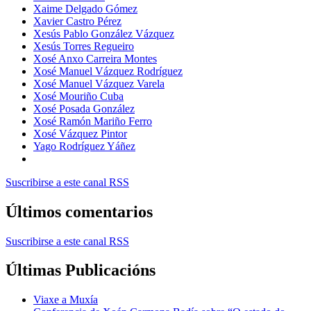
Xaime Delgado Gómez
Xavier Castro Pérez
Xesús Pablo González Vázquez
Xesús Torres Regueiro
Xosé Anxo Carreira Montes
Xosé Manuel Vázquez Rodríguez
Xosé Manuel Vázquez Varela
Xosé Mouriño Cuba
Xosé Posada González
Xosé Ramón Mariño Ferro
Xosé Vázquez Pintor
Yago Rodríguez Yáñez
Suscribirse a este canal RSS
Últimos comentarios
Suscribirse a este canal RSS
Últimas Publicacións
Viaxe a Muxía