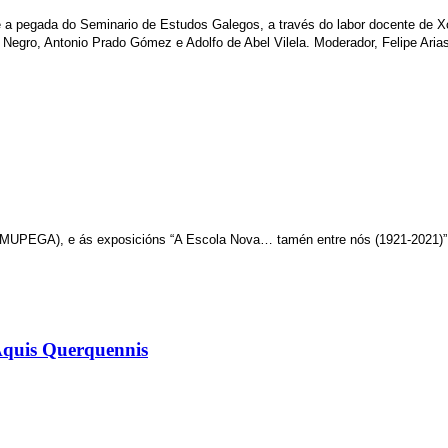
a pegada do Seminario de Estudos Galegos, a través do labor docente de Xo
egro, Antonio Prado Gómez e Adolfo de Abel Vilela. Moderador, Felipe Arias
 (MUPEGA), e ás exposicións “A Escola Nova… tamén entre nós (1921-2021)” 
Aquis Querquennis