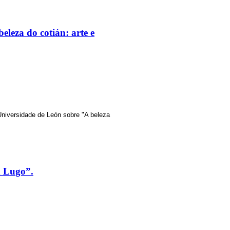
leza do cotián: arte e
Universidade de León sobre "A beleza
n Lugo”.