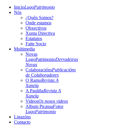
Inicio
LugoPatrimonio
Nós
¿Quén Somos?
Onde estamos
Obxectivos
Xunta Directiva
Estatutos
Faite Socio
Multimedia
Novas
LugoPatrimonio
Derradeiras
Novas
Colaboracións
Publicacións
de Colaboradores
O Ramo
Revista A
Xanela
A Pauliña
Revista A
Xanela
Videos
Os nosos videos
Album Picassa
Fotos
LugoPatrimonio
Ligazóns
Contacto