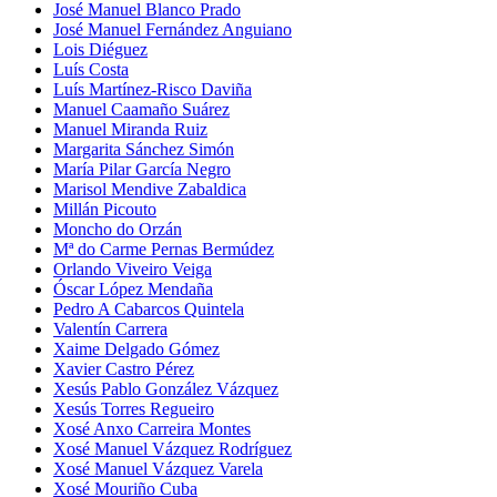
José Manuel Blanco Prado
José Manuel Fernández Anguiano
Lois Diéguez
Luís Costa
Luís Martínez-Risco Daviña
Manuel Caamaño Suárez
Manuel Miranda Ruiz
Margarita Sánchez Simón
María Pilar García Negro
Marisol Mendive Zabaldica
Millán Picouto
Moncho do Orzán
Mª do Carme Pernas Bermúdez
Orlando Viveiro Veiga
Óscar López Mendaña
Pedro A Cabarcos Quintela
Valentín Carrera
Xaime Delgado Gómez
Xavier Castro Pérez
Xesús Pablo González Vázquez
Xesús Torres Regueiro
Xosé Anxo Carreira Montes
Xosé Manuel Vázquez Rodríguez
Xosé Manuel Vázquez Varela
Xosé Mouriño Cuba