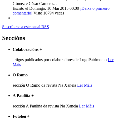
Gómez e César Carnero…
Escrito el Domingo, 10 Mai 2015 00:00
¡Deixa o primeiro
comentario!
Visto 10794 veces
Suscribirse a este canal RSS
Seccións
Colaboracións
+
artigos publicados por colaboradores de LugoPatrimonio
Ler
Máis
O Ramo
+
sección O Ramo da revista Na Xanela
Ler Máis
A Pauliña
+
sección A Pauliña da revista Na Xanela
Ler Máis
Fotolog
+