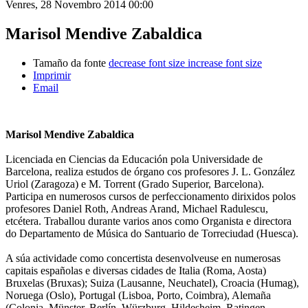
Venres, 28 Novembro 2014 00:00
Marisol Mendive Zabaldica
Tamaño da fonte
decrease font size
increase font size
Imprimir
Email
Marisol Mendive Zabaldica
Licenciada en Ciencias da Educación pola Universidade de
Barcelona, realiza estudos de órgano cos profesores J. L. González
Uriol (Zaragoza) e M. Torrent (Grado Superior, Barcelona).
Participa en numerosos cursos de perfeccionamento dirixidos polos
profesores Daniel Roth, Andreas Arand, Michael Radulescu,
etcétera. Traballou durante varios anos como Organista e directora
do Departamento de Música do Santuario de Torreciudad (Huesca).
A súa actividade como concertista desenvolveuse en numerosas
capitais españolas e diversas cidades de Italia (Roma, Aosta)
Bruxelas (Bruxas); Suiza (Lausanne, Neuchatel), Croacia (Humag),
Noruega (Oslo), Portugal (Lisboa, Porto, Coimbra), Alemaña
(Colonia, Münster, Berlín, Würzburg, Hildesheim, Ratingen,