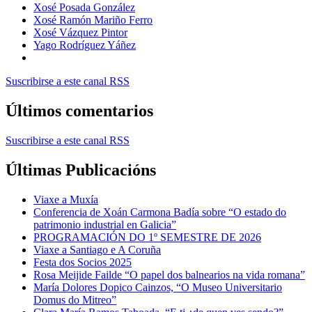
Xosé Posada González
Xosé Ramón Mariño Ferro
Xosé Vázquez Pintor
Yago Rodríguez Yáñez
Suscribirse a este canal RSS
Últimos comentarios
Suscribirse a este canal RSS
Últimas Publicacións
Viaxe a Muxía
Conferencia de Xoán Carmona Badía sobre “O estado do
patrimonio industrial en Galicia”
PROGRAMACIÓN DO 1º SEMESTRE DE 2026
Viaxe a Santiago e A Coruña
Festa dos Socios 2025
Rosa Meijide Failde “O papel dos balnearios na vida romana”
María Dolores Dopico Cainzos, “O Museo Universitario
Domus do Mitreo”