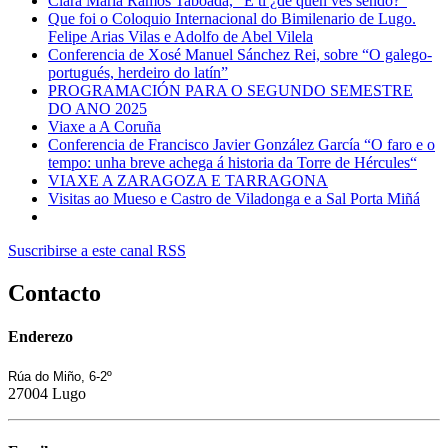
Clara María Ramos Taboada, “E ti ¿de quen ves sendo?”
Que foi o Coloquio Internacional do Bimilenario de Lugo.
Felipe Arias Vilas e Adolfo de Abel Vilela
Conferencia de Xosé Manuel Sánchez Rei, sobre “O galego-
portugués, herdeiro do latín”
PROGRAMACIÓN PARA O SEGUNDO SEMESTRE
DO ANO 2025
Viaxe a A Coruña
Conferencia de Francisco Javier González García “O faro e o
tempo: unha breve achega á historia da Torre de Hércules“
VIAXE A ZARAGOZA E TARRAGONA
Visitas ao Mueso e Castro de Viladonga e a Sal Porta Miñá
Suscribirse a este canal RSS
Contacto
Enderezo
Rúa do Miño, 6-2º
27004 Lugo