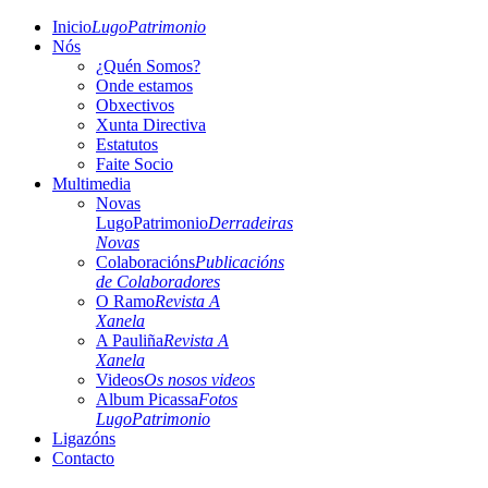
Inicio
LugoPatrimonio
Nós
¿Quén Somos?
Onde estamos
Obxectivos
Xunta Directiva
Estatutos
Faite Socio
Multimedia
Novas
LugoPatrimonio
Derradeiras
Novas
Colaboracións
Publicacións
de Colaboradores
O Ramo
Revista A
Xanela
A Pauliña
Revista A
Xanela
Videos
Os nosos videos
Album Picassa
Fotos
LugoPatrimonio
Ligazóns
Contacto