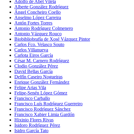
Adolfo de Abel Vilela
Alberte González Rodríguez
Ángel Concheiro Coello
Anselmo López Carreira
Antón Fortes Torres
Antonio Rodríguez Colmenero
Antonio Vázquez Rouco
Biobibliobrafía de Xosé Vázquez Pintor
Carlos Fco. Velasco Souto
Carlos Villanueva
Carlota Eiros García
César M. Carnero Rodríguez
Clodio González Pérez
David Bellas García
Delfín Caseiro Nogueiras
Enrique González Fernández
Felipe Arias Vila
Felipe-Senén López Gómez
Francisco Carballo
Francisco Luís Rodríguez Guerreiro
Francisco Rodríguez Sánchez
Francisco Xabier Limia Gardón
Hixinio Flores Rivas
Isidoro Rodríguez Pérez
Isidro García Tato