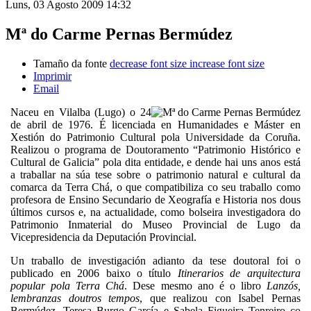
Luns, 03 Agosto 2009 14:32
Mª do Carme Pernas Bermúdez
Tamaño da fonte
decrease font size
increase font size
Imprimir
Email
Naceu en Vilalba (Lugo) o 24
de abril de 1976. É licenciada en Humanidades e Máster en
Xestión do Patrimonio Cultural pola Universidade da Coruña.
Realizou o programa de Doutoramento “Patrimonio Histórico e
Cultural de Galicia” pola dita entidade, e dende hai uns anos está
a traballar na súa tese sobre o patrimonio natural e cultural da
comarca da Terra Chá, o que compatibiliza co seu traballo como
profesora de Ensino Secundario de Xeografía e Historia nos dous
últimos cursos e, na actualidade, como bolseira investigadora do
Patrimonio Inmaterial do Museo Provincial de Lugo da
Vicepresidencia da Deputación Provincial.
Un traballo de investigación adianto da tese doutoral foi o
publicado en 2006 baixo o título
Itinerarios de arquitectura
popular pola Terra Chá
. Dese mesmo ano é o libro
Lanzós,
lembranzas doutros tempos
, que realizou con Isabel Pernas
Bermúdez, Teresa Burgo García e Sabela Figueira Tenreiro co