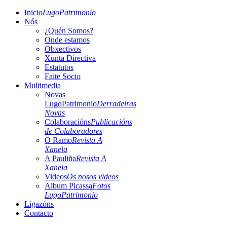
Inicio
LugoPatrimonio
Nós
¿Quén Somos?
Onde estamos
Obxectivos
Xunta Directiva
Estatutos
Faite Socio
Multimedia
Novas
LugoPatrimonio
Derradeiras
Novas
Colaboracións
Publicacións
de Colaboradores
O Ramo
Revista A
Xanela
A Pauliña
Revista A
Xanela
Videos
Os nosos videos
Album Picassa
Fotos
LugoPatrimonio
Ligazóns
Contacto