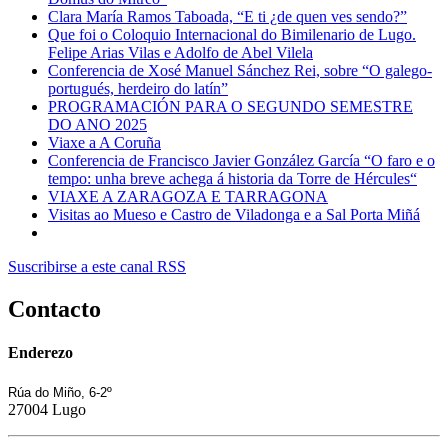
Clara María Ramos Taboada, “E ti ¿de quen ves sendo?”
Que foi o Coloquio Internacional do Bimilenario de Lugo.
Felipe Arias Vilas e Adolfo de Abel Vilela
Conferencia de Xosé Manuel Sánchez Rei, sobre “O galego-
portugués, herdeiro do latín”
PROGRAMACIÓN PARA O SEGUNDO SEMESTRE
DO ANO 2025
Viaxe a A Coruña
Conferencia de Francisco Javier González García “O faro e o
tempo: unha breve achega á historia da Torre de Hércules“
VIAXE A ZARAGOZA E TARRAGONA
Visitas ao Mueso e Castro de Viladonga e a Sal Porta Miñá
Suscribirse a este canal RSS
Contacto
Enderezo
Rúa do Miño, 6-2º
27004 Lugo