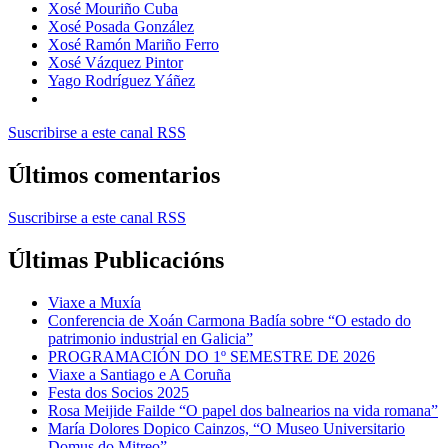
Xosé Mouriño Cuba
Xosé Posada González
Xosé Ramón Mariño Ferro
Xosé Vázquez Pintor
Yago Rodríguez Yáñez
Suscribirse a este canal RSS
Últimos comentarios
Suscribirse a este canal RSS
Últimas Publicacións
Viaxe a Muxía
Conferencia de Xoán Carmona Badía sobre “O estado do
patrimonio industrial en Galicia”
PROGRAMACIÓN DO 1º SEMESTRE DE 2026
Viaxe a Santiago e A Coruña
Festa dos Socios 2025
Rosa Meijide Failde “O papel dos balnearios na vida romana”
María Dolores Dopico Cainzos, “O Museo Universitario
Domus do Mitreo”