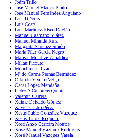
Joám Trillo
José Manuel Blanco Prado
José Manuel Fernández Anguiano
Lois Diéguez
Luís Costa
Luís Martínez-Risco Daviña
Manuel Caamaño Suárez
Manuel Miranda Ruiz
Margarita Sánchez Simón
María Pilar García Negro
Marisol Mendive Zabaldica
Millán Picouto
Moncho do Orzán
Mª do Carme Pernas Bermúdez
Orlando Viveiro Veiga
Óscar López Mendaña
Pedro A Cabarcos Quintela
Valentín Carrera
Xaime Delgado Gómez
Xavier Castro Pérez
Xesús Pablo González Vázquez
Xesús Torres Regueiro
Xosé Anxo Carreira Montes
Xosé Manuel Vázquez Rodríguez
Xosé Manuel Vázquez Varela