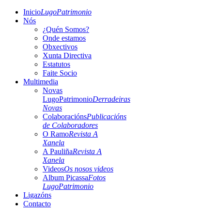
Inicio
LugoPatrimonio
Nós
¿Quén Somos?
Onde estamos
Obxectivos
Xunta Directiva
Estatutos
Faite Socio
Multimedia
Novas
LugoPatrimonio
Derradeiras
Novas
Colaboracións
Publicacións
de Colaboradores
O Ramo
Revista A
Xanela
A Pauliña
Revista A
Xanela
Videos
Os nosos videos
Album Picassa
Fotos
LugoPatrimonio
Ligazóns
Contacto