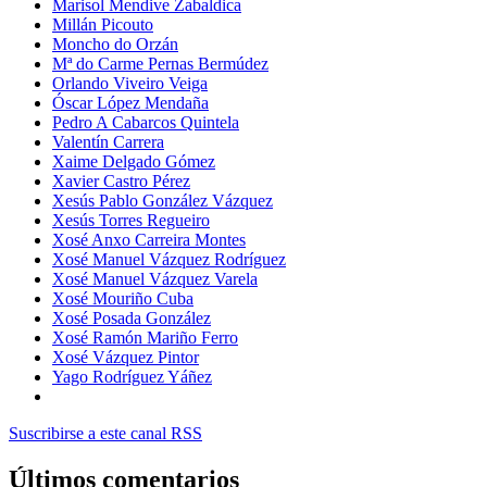
Marisol Mendive Zabaldica
Millán Picouto
Moncho do Orzán
Mª do Carme Pernas Bermúdez
Orlando Viveiro Veiga
Óscar López Mendaña
Pedro A Cabarcos Quintela
Valentín Carrera
Xaime Delgado Gómez
Xavier Castro Pérez
Xesús Pablo González Vázquez
Xesús Torres Regueiro
Xosé Anxo Carreira Montes
Xosé Manuel Vázquez Rodríguez
Xosé Manuel Vázquez Varela
Xosé Mouriño Cuba
Xosé Posada González
Xosé Ramón Mariño Ferro
Xosé Vázquez Pintor
Yago Rodríguez Yáñez
Suscribirse a este canal RSS
Últimos comentarios