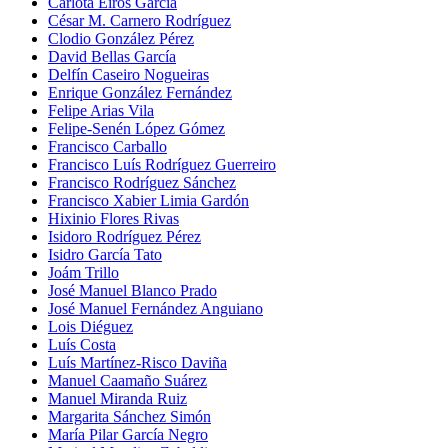
Carlota Eiros García
César M. Carnero Rodríguez
Clodio González Pérez
David Bellas García
Delfín Caseiro Nogueiras
Enrique González Fernández
Felipe Arias Vila
Felipe-Senén López Gómez
Francisco Carballo
Francisco Luís Rodríguez Guerreiro
Francisco Rodríguez Sánchez
Francisco Xabier Limia Gardón
Hixinio Flores Rivas
Isidoro Rodríguez Pérez
Isidro García Tato
Joám Trillo
José Manuel Blanco Prado
José Manuel Fernández Anguiano
Lois Diéguez
Luís Costa
Luís Martínez-Risco Daviña
Manuel Caamaño Suárez
Manuel Miranda Ruiz
Margarita Sánchez Simón
María Pilar García Negro