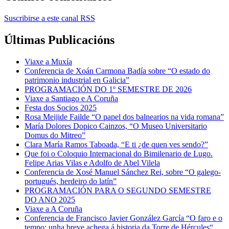
Suscribirse a este canal RSS
Últimas Publicacións
Viaxe a Muxía
Conferencia de Xoán Carmona Badía sobre “O estado do
patrimonio industrial en Galicia”
PROGRAMACIÓN DO 1º SEMESTRE DE 2026
Viaxe a Santiago e A Coruña
Festa dos Socios 2025
Rosa Meijide Failde “O papel dos balnearios na vida romana”
María Dolores Dopico Cainzos, “O Museo Universitario
Domus do Mitreo”
Clara María Ramos Taboada, “E ti ¿de quen ves sendo?”
Que foi o Coloquio Internacional do Bimilenario de Lugo.
Felipe Arias Vilas e Adolfo de Abel Vilela
Conferencia de Xosé Manuel Sánchez Rei, sobre “O galego-
portugués, herdeiro do latín”
PROGRAMACIÓN PARA O SEGUNDO SEMESTRE
DO ANO 2025
Viaxe a A Coruña
Conferencia de Francisco Javier González García “O faro e o
tempo: unha breve achega á historia da Torre de Hércules“