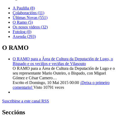
A Pauliña
(8)
Colaboracións
(11)
Últimas Novas
(551)
O Ramo
(5)
Os nosos videos
(32)
Fotolog
(0)
Axenda
(293)
O RAMO
O RAMO para a Área de Cultura da Deputación de Lugo, o
Bispado e os veciños e veciñas de Vilasouto
O RAMO para a Área de Cultura da Deputación de Lugo e o
seu representante Mario Outeiro, o Bispado, con Miguel
Gómez e César Carnero…
Escrito el Domingo, 10 Mai 2015 00:00
¡Deixa o primeiro
comentario!
Visto 10791 veces
Suscribirse a este canal RSS
Seccións