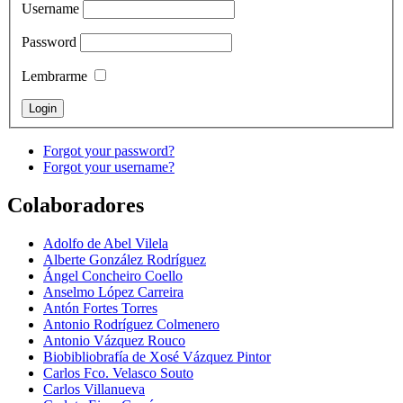
Username
Password
Lembrarme
Forgot your password?
Forgot your username?
Colaboradores
Adolfo de Abel Vilela
Alberte González Rodríguez
Ángel Concheiro Coello
Anselmo López Carreira
Antón Fortes Torres
Antonio Rodríguez Colmenero
Antonio Vázquez Rouco
Biobibliobrafía de Xosé Vázquez Pintor
Carlos Fco. Velasco Souto
Carlos Villanueva