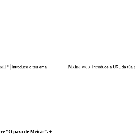
ail *
Páxina web
bre “O pazo de Meirás”.
+