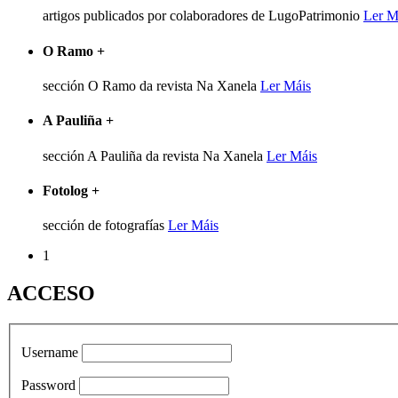
artigos publicados por colaboradores de LugoPatrimonio
Ler M
O Ramo
+
sección O Ramo da revista Na Xanela
Ler Máis
A Pauliña
+
sección A Pauliña da revista Na Xanela
Ler Máis
Fotolog
+
sección de fotografías
Ler Máis
1
ACCESO
Username
Password