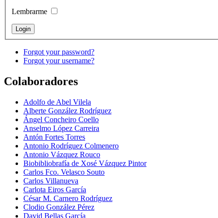
Lembrarme
Forgot your password?
Forgot your username?
Colaboradores
Adolfo de Abel Vilela
Alberte González Rodríguez
Ángel Concheiro Coello
Anselmo López Carreira
Antón Fortes Torres
Antonio Rodríguez Colmenero
Antonio Vázquez Rouco
Biobibliobrafía de Xosé Vázquez Pintor
Carlos Fco. Velasco Souto
Carlos Villanueva
Carlota Eiros García
César M. Carnero Rodríguez
Clodio González Pérez
David Bellas García