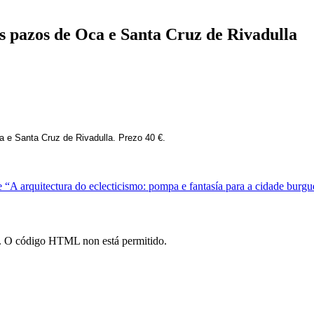
s pazos de Oca e Santa Cruz de Rivadulla
a e Santa Cruz de Rivadulla. Prezo 40 €.
“A arquitectura do eclecticismo: pompa e fantasía para a cidade burgu
*). O código HTML non está permitido.