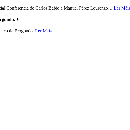
ncial Conferencia de Carlos Babío e Manuel Pérez Lourenzo
…
Ler Mái
ergondo.
+
mánica de Bergondo.
Ler Máis