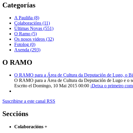
Categorías
A Pauliña
(8)
Colaboracións
(11)
Últimas Novas
(551)
O Ramo
(5)
Os nosos videos
(32)
Fotolog
(0)
Axenda
(293)
O RAMO
O RAMO para a Área de Cultura da Deputación de Lugo, o Bisp
O RAMO para a Área de Cultura da Deputación de Lugo e o s
Escrito el Domingo, 10 Mai 2015 00:00
¡Deixa o primeiro com
Suscribirse a este canal RSS
Seccións
Colaboracións
+