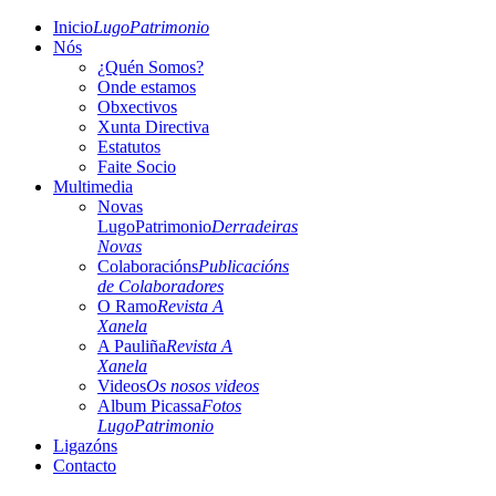
Inicio
LugoPatrimonio
Nós
¿Quén Somos?
Onde estamos
Obxectivos
Xunta Directiva
Estatutos
Faite Socio
Multimedia
Novas
LugoPatrimonio
Derradeiras
Novas
Colaboracións
Publicacións
de Colaboradores
O Ramo
Revista A
Xanela
A Pauliña
Revista A
Xanela
Videos
Os nosos videos
Album Picassa
Fotos
LugoPatrimonio
Ligazóns
Contacto