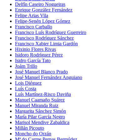
Delfín Caseiro Nogueiras
Enrique González Fernández
Felipe Arias Vila
Felipe-Senén López Gómez
Francisco Carballo
Francisco Luís Rodríguez Guerreiro
Francisco Rodríguez Sánchez
Francisco Xabier Limia Gardón
Hixinio Flores Rivas
Isidoro Rodríguez Pérez
Isidro García Tato
Joám Trillo
José Manuel Blanco Prado
José Manuel Fernández Anguiano
Lois Diéguez
Luís Costa
Luís Martínez-Risco Daviña
Manuel Caamaño Suárez
Manuel Miranda Ruiz
Margarita Sánchez Simón
María Pilar García Negro
Marisol Mendive Zabaldica
Millán Picouto
Moncho do Orzán
Mª do Carme Pernas Bermúdez