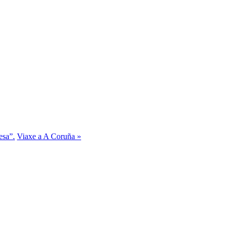
esa”.
Viaxe a A Coruña »