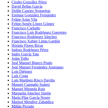
Clodio González Pérez
David Bellas García
Delfín Caseiro Nogueiras
Enrique González Fernández
Felipe Arias Vila
Felipe-Senén López Gómez
Francisco Carballo
Francisco Luís Rodríguez Guerreiro
Francisco Rodríguez Sánchez
Francisco Xabier Limia Gardón
Hixinio Flores Rivas
Isidoro Rodríguez Pérez
Isidro García Tato
Joám Trillo
José Manuel Blanco Prado
José Manuel Fernández Anguiano
Lois Diéguez
Luís Costa
Luís Martínez-Risco Daviña
Manuel Caamaño Suárez
Manuel Miranda Ruiz
Margarita Sánchez Simón
María Pilar García Negro
Marisol Mendive Zabaldica
Millán Picouto