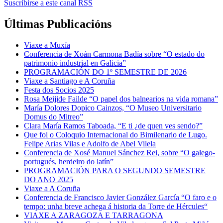
Suscribirse a este canal RSS
Últimas Publicacións
Viaxe a Muxía
Conferencia de Xoán Carmona Badía sobre “O estado do
patrimonio industrial en Galicia”
PROGRAMACIÓN DO 1º SEMESTRE DE 2026
Viaxe a Santiago e A Coruña
Festa dos Socios 2025
Rosa Meijide Failde “O papel dos balnearios na vida romana”
María Dolores Dopico Cainzos, “O Museo Universitario
Domus do Mitreo”
Clara María Ramos Taboada, “E ti ¿de quen ves sendo?”
Que foi o Coloquio Internacional do Bimilenario de Lugo.
Felipe Arias Vilas e Adolfo de Abel Vilela
Conferencia de Xosé Manuel Sánchez Rei, sobre “O galego-
portugués, herdeiro do latín”
PROGRAMACIÓN PARA O SEGUNDO SEMESTRE
DO ANO 2025
Viaxe a A Coruña
Conferencia de Francisco Javier González García “O faro e o
tempo: unha breve achega á historia da Torre de Hércules“
VIAXE A ZARAGOZA E TARRAGONA