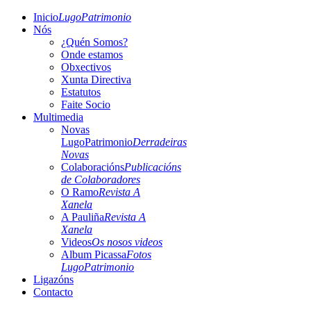
Inicio
LugoPatrimonio
Nós
¿Quén Somos?
Onde estamos
Obxectivos
Xunta Directiva
Estatutos
Faite Socio
Multimedia
Novas
LugoPatrimonio
Derradeiras
Novas
Colaboracións
Publicacións
de Colaboradores
O Ramo
Revista A
Xanela
A Pauliña
Revista A
Xanela
Videos
Os nosos videos
Album Picassa
Fotos
LugoPatrimonio
Ligazóns
Contacto