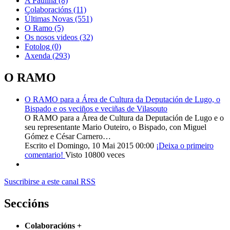
A Pauliña
(8)
Colaboracións
(11)
Últimas Novas
(551)
O Ramo
(5)
Os nosos videos
(32)
Fotolog
(0)
Axenda
(293)
O RAMO
O RAMO para a Área de Cultura da Deputación de Lugo, o
Bispado e os veciños e veciñas de Vilasouto
O RAMO para a Área de Cultura da Deputación de Lugo e o
seu representante Mario Outeiro, o Bispado, con Miguel
Gómez e César Carnero…
Escrito el Domingo, 10 Mai 2015 00:00
¡Deixa o primeiro
comentario!
Visto 10800 veces
Suscribirse a este canal RSS
Seccións
Colaboracións
+