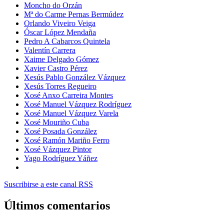
Moncho do Orzán
Mª do Carme Pernas Bermúdez
Orlando Viveiro Veiga
Óscar López Mendaña
Pedro A Cabarcos Quintela
Valentín Carrera
Xaime Delgado Gómez
Xavier Castro Pérez
Xesús Pablo González Vázquez
Xesús Torres Regueiro
Xosé Anxo Carreira Montes
Xosé Manuel Vázquez Rodríguez
Xosé Manuel Vázquez Varela
Xosé Mouriño Cuba
Xosé Posada González
Xosé Ramón Mariño Ferro
Xosé Vázquez Pintor
Yago Rodríguez Yáñez
Suscribirse a este canal RSS
Últimos comentarios