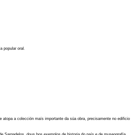
a popular oral.
e atopa a colección maís importante da súa obra, precisamente no edificio
 de Sargadelos, dous bos exemplos de historia do país e de museografía.