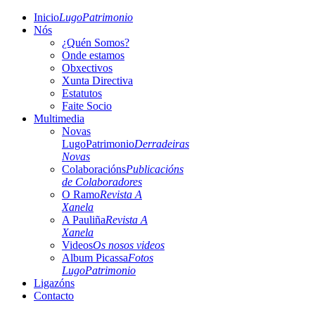
Inicio
LugoPatrimonio
Nós
¿Quén Somos?
Onde estamos
Obxectivos
Xunta Directiva
Estatutos
Faite Socio
Multimedia
Novas
LugoPatrimonio
Derradeiras
Novas
Colaboracións
Publicacións
de Colaboradores
O Ramo
Revista A
Xanela
A Pauliña
Revista A
Xanela
Videos
Os nosos videos
Album Picassa
Fotos
LugoPatrimonio
Ligazóns
Contacto