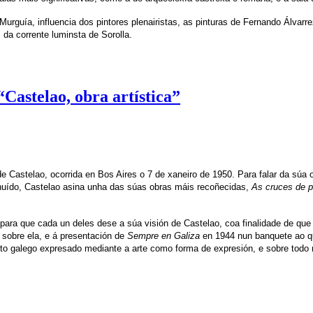
Murguía, influencia dos pintores plenairistas, as pinturas de Fernando Álvarr
da corrente luminsta de Sorolla.
Castelao, obra artística”
 Castelao, ocorrida en Bos Aires o 7 de xaneiro de 1950. Para falar da súa o
nuído, Castelao asina unha das súas obras máis recoñecidas,
As cruces de p
 para que cada un deles dese a súa visión de Castelao, coa finalidade de que 
u sobre ela, e á presentación de
Sempre en Galiza
en 1944 nun banquete ao qu
ento galego expresado mediante a arte como forma de expresión, e sobre todo