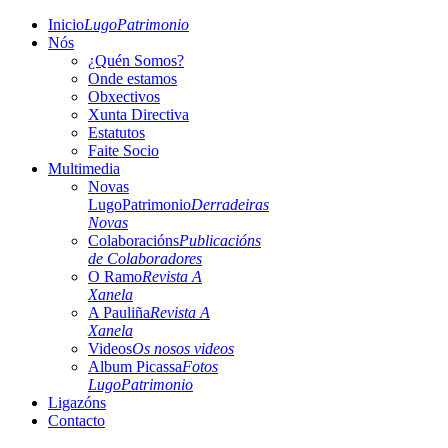
Inicio
LugoPatrimonio
Nós
¿Quén Somos?
Onde estamos
Obxectivos
Xunta Directiva
Estatutos
Faite Socio
Multimedia
Novas
LugoPatrimonio
Derradeiras
Novas
Colaboracións
Publicacións
de Colaboradores
O Ramo
Revista A
Xanela
A Pauliña
Revista A
Xanela
Videos
Os nosos videos
Album Picassa
Fotos
LugoPatrimonio
Ligazóns
Contacto