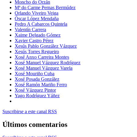
Moncho do Orzán
Mª do Carme Pernas Bermúdez
Orlando Viveiro Veiga
Óscar López Mendaña
Pedro A Cabarcos Quintela
Valentín Carrera
Xaime Delgado Gómez
Xavier Castro Pérez
Xesús Pablo González Vázquez
Xesús Torres Regueiro
Xosé Anxo Carreira Montes
Xosé Manuel Vázquez Rodríguez
Xosé Manuel Vázquez Varela
Xosé Mouriño Cuba
Xosé Posada González
Xosé Ramón Mariño Ferro
Xosé Vázquez Pintor
Yago Rodríguez Yáñez
Suscribirse a este canal RSS
Últimos comentarios