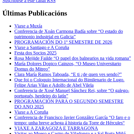
Suscribirse a este canal RSS
Últimas Publicacións
Viaxe a Muxía
Conferencia de Xoán Carmona Badía sobre “O estado do
patrimonio industrial en Galicia”
PROGRAMACIÓN DO 1º SEMESTRE DE 2026
Viaxe a Santiago e A Coruña
Festa dos Socios 2025
Rosa Meijide Failde “O papel dos balnearios na vida romana”
María Dolores Dopico Cainzos, “O Museo Universitario
Domus do Mitreo”
Clara María Ramos Taboada, “E ti ¿de quen ves sendo?”
Que foi o Coloquio Internacional do Bimilenario de Lugo.
Felipe Arias Vilas e Adolfo de Abel Vilela
Conferencia de Xosé Manuel Sánchez Rei, sobre “O galego-
portugués, herdeiro do latín”
PROGRAMACIÓN PARA O SEGUNDO SEMESTRE
DO ANO 2025
Viaxe a A Coruña
Conferencia de Francisco Javier González García “O faro e o
tempo: unha breve achega á historia da Torre de Hércules“
VIAXE A ZARAGOZA E TARRAGONA
Visitas ao Mueso e Castro de Viladonga e a Sal Porta Miñá