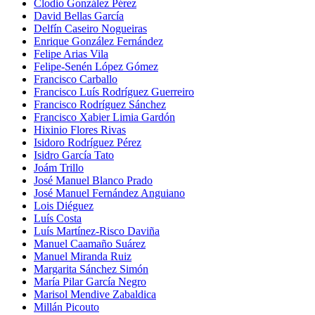
Clodio González Pérez
David Bellas García
Delfín Caseiro Nogueiras
Enrique González Fernández
Felipe Arias Vila
Felipe-Senén López Gómez
Francisco Carballo
Francisco Luís Rodríguez Guerreiro
Francisco Rodríguez Sánchez
Francisco Xabier Limia Gardón
Hixinio Flores Rivas
Isidoro Rodríguez Pérez
Isidro García Tato
Joám Trillo
José Manuel Blanco Prado
José Manuel Fernández Anguiano
Lois Diéguez
Luís Costa
Luís Martínez-Risco Daviña
Manuel Caamaño Suárez
Manuel Miranda Ruiz
Margarita Sánchez Simón
María Pilar García Negro
Marisol Mendive Zabaldica
Millán Picouto