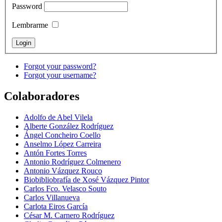
Password
Lembrarme
Forgot your password?
Forgot your username?
Colaboradores
Adolfo de Abel Vilela
Alberte González Rodríguez
Ángel Concheiro Coello
Anselmo López Carreira
Antón Fortes Torres
Antonio Rodríguez Colmenero
Antonio Vázquez Rouco
Biobibliobrafía de Xosé Vázquez Pintor
Carlos Fco. Velasco Souto
Carlos Villanueva
Carlota Eiros García
César M. Carnero Rodríguez