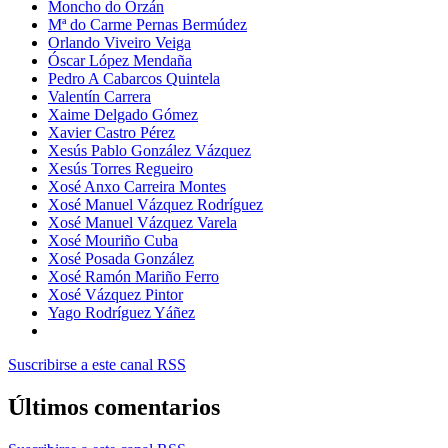
Moncho do Orzán
Mª do Carme Pernas Bermúdez
Orlando Viveiro Veiga
Óscar López Mendaña
Pedro A Cabarcos Quintela
Valentín Carrera
Xaime Delgado Gómez
Xavier Castro Pérez
Xesús Pablo González Vázquez
Xesús Torres Regueiro
Xosé Anxo Carreira Montes
Xosé Manuel Vázquez Rodríguez
Xosé Manuel Vázquez Varela
Xosé Mouriño Cuba
Xosé Posada González
Xosé Ramón Mariño Ferro
Xosé Vázquez Pintor
Yago Rodríguez Yáñez
Suscribirse a este canal RSS
Últimos comentarios