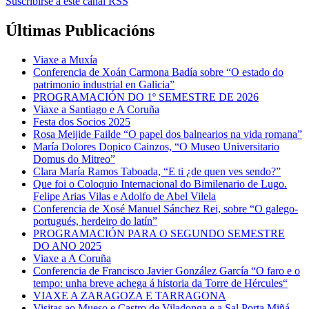
Suscribirse a este canal RSS
Últimas Publicacións
Viaxe a Muxía
Conferencia de Xoán Carmona Badía sobre “O estado do
patrimonio industrial en Galicia”
PROGRAMACIÓN DO 1º SEMESTRE DE 2026
Viaxe a Santiago e A Coruña
Festa dos Socios 2025
Rosa Meijide Failde “O papel dos balnearios na vida romana”
María Dolores Dopico Cainzos, “O Museo Universitario
Domus do Mitreo”
Clara María Ramos Taboada, “E ti ¿de quen ves sendo?”
Que foi o Coloquio Internacional do Bimilenario de Lugo.
Felipe Arias Vilas e Adolfo de Abel Vilela
Conferencia de Xosé Manuel Sánchez Rei, sobre “O galego-
portugués, herdeiro do latín”
PROGRAMACIÓN PARA O SEGUNDO SEMESTRE
DO ANO 2025
Viaxe a A Coruña
Conferencia de Francisco Javier González García “O faro e o
tempo: unha breve achega á historia da Torre de Hércules“
VIAXE A ZARAGOZA E TARRAGONA
Visitas ao Mueso e Castro de Viladonga e a Sal Porta Miñá