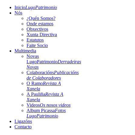
Inicio
LugoPatrimonio
Nós
¿Quén Somos?
Onde estamos
Obxectivos
Xunta Directiva
Estatutos
Faite Socio
Multimedia
Novas
LugoPatrimonio
Derradeiras
Novas
Colaboracións
Publicacións
de Colaboradores
O Ramo
Revista A
Xanela
A Pauliña
Revista A
Xanela
Videos
Os nosos videos
Album Picassa
Fotos
LugoPatrimonio
Ligazóns
Contacto