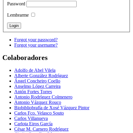
Password
Lembrarme
Forgot your password?
Forgot your username?
Colaboradores
Adolfo de Abel Vilela
Alberte González Rodríguez
Ángel Concheiro Coello
Anselmo López Carreira
Antón Fortes Torres
Antonio Rodríguez Colmenero
Antonio Vázquez Rouco
Biobibliobrafía de Xosé Vázquez Pintor
Carlos Fco. Velasco Souto
Carlos Villanueva
Carlota Eiros García
César M. Carnero Rodríguez