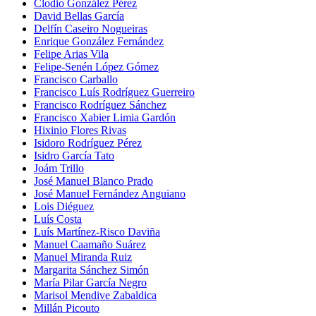
Clodio González Pérez
David Bellas García
Delfín Caseiro Nogueiras
Enrique González Fernández
Felipe Arias Vila
Felipe-Senén López Gómez
Francisco Carballo
Francisco Luís Rodríguez Guerreiro
Francisco Rodríguez Sánchez
Francisco Xabier Limia Gardón
Hixinio Flores Rivas
Isidoro Rodríguez Pérez
Isidro García Tato
Joám Trillo
José Manuel Blanco Prado
José Manuel Fernández Anguiano
Lois Diéguez
Luís Costa
Luís Martínez-Risco Daviña
Manuel Caamaño Suárez
Manuel Miranda Ruiz
Margarita Sánchez Simón
María Pilar García Negro
Marisol Mendive Zabaldica
Millán Picouto