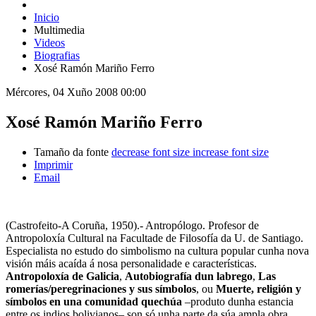
Inicio
Multimedia
Videos
Biografias
Xosé Ramón Mariño Ferro
Mércores, 04 Xuño 2008 00:00
Xosé Ramón Mariño Ferro
Tamaño da fonte
decrease font size
increase font size
Imprimir
Email
(Castrofeito-A Coruña, 1950).- Antropólogo. Profesor de
Antropoloxía Cultural na Facultade de Filosofía da U. de Santiago.
Especialista no estudo do simbolismo na cultura popular cunha nova
visión máis acaída á nosa personalidade e características.
Antropoloxía de Galicia
,
Autobiografía dun labrego
,
Las
romerías/peregrinaciones y sus símbolos
, ou
Muerte, religión y
símbolos en una comunidad quechúa
–produto dunha estancia
entre os indios bolivianos– son só unha parte da súa ampla obra.