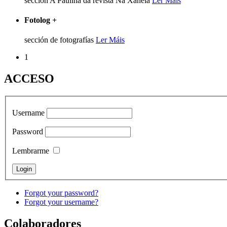
sección A Pauliña da revista Na Xanela
Ler Máis
Fotolog
+
sección de fotografías
Ler Máis
1
ACCESO
Username
Password
Lembrarme
Forgot your password?
Forgot your username?
Colaboradores