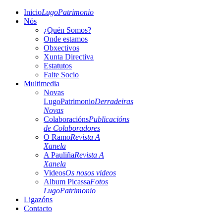
Inicio
LugoPatrimonio
Nós
¿Quén Somos?
Onde estamos
Obxectivos
Xunta Directiva
Estatutos
Faite Socio
Multimedia
Novas
LugoPatrimonio
Derradeiras
Novas
Colaboracións
Publicacións
de Colaboradores
O Ramo
Revista A
Xanela
A Pauliña
Revista A
Xanela
Videos
Os nosos videos
Album Picassa
Fotos
LugoPatrimonio
Ligazóns
Contacto