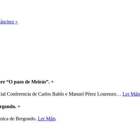
Sánchez »
bre “O pazo de Meirás”.
+
ncial Conferencia de Carlos Babío e Manuel Pérez Lourenzo
…
Ler Mái
ergondo.
+
mánica de Bergondo.
Ler Máis