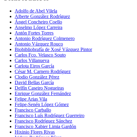
Adolfo de Abel Vilela
Alberte González Rodríguez
Ángel Concheiro Coello
Anselmo López Carreira
Antón Fortes Torres
Antonio Rodríguez Colmenero
Antonio Vázquez Rouco
Biobibliobrafía de Xosé Vázquez Pintor
Carlos Fco. Velasco Souto
Carlos Villanueva
Carlota Eiros García
César M. Carnero Rodríguez
Clodio González Pérez
David Bellas García
Delfín Caseiro Nogueiras
Enrique González Fernández
Felipe Arias Vila
Felipe-Senén López Gómez
Francisco Carballo
Francisco Luís Rodríguez Guerreiro
Francisco Rodríguez Sánchez
Francisco Xabier Limia Gardón
Hixinio Flores Rivas