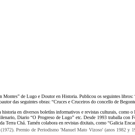
 Montes” de Lugo e Doutor en Historia. Publicou os seguintes libros:
oautor das seguintes obras: “Cruces e Cruceiros do concello de Begonte
 a historia en diversos boletíns informativos e revistas culturais, co
ilenario, Diario “O Progreso de Lugo” etc. Desde 1993 traballa con 
s da Terra Chá. Tamén colabora en revistas dixitais, como “Galicia Enca
há (1972). Premio de Periodismo 'Manuel Mato Vizoso' (anos 1982 y 1