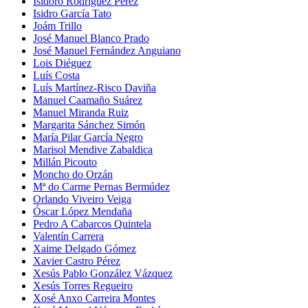
Isidoro Rodríguez Pérez
Isidro García Tato
Joám Trillo
José Manuel Blanco Prado
José Manuel Fernández Anguiano
Lois Diéguez
Luís Costa
Luís Martínez-Risco Daviña
Manuel Caamaño Suárez
Manuel Miranda Ruiz
Margarita Sánchez Simón
María Pilar García Negro
Marisol Mendive Zabaldica
Millán Picouto
Moncho do Orzán
Mª do Carme Pernas Bermúdez
Orlando Viveiro Veiga
Óscar López Mendaña
Pedro A Cabarcos Quintela
Valentín Carrera
Xaime Delgado Gómez
Xavier Castro Pérez
Xesús Pablo González Vázquez
Xesús Torres Regueiro
Xosé Anxo Carreira Montes