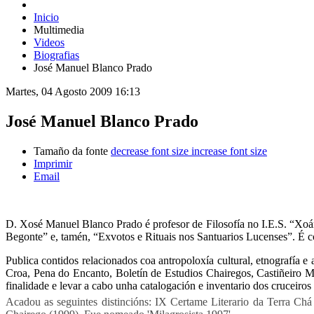
Inicio
Multimedia
Videos
Biografias
José Manuel Blanco Prado
Martes, 04 Agosto 2009 16:13
José Manuel Blanco Prado
Tamaño da fonte
decrease font size
increase font size
Imprimir
Email
D. Xosé Manuel Blanco Prado é profesor de Filosofía no I.E.S. “Xoán
Begonte” e, tamén, “Exvotos e Rituais nos Santuarios Lucenses”. É c
Publica contidos relacionados coa antropoloxía cultural, etnografía e
Croa, Pena do Encanto, Boletín de Estudios Chairegos, Castiñeiro M
finalidade e levar a cabo unha catalogación e inventario dos cruceiro
Acadou as seguintes distincións: IX Certame Literario da Terra C