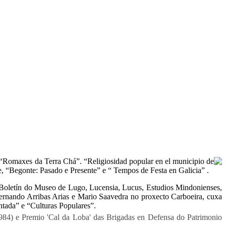
 “Romaxes da Terra Chá”. “Religiosidad popular en el municipio de
, “Begonte: Pasado e Presente” e “ Tempos de Festa en Galicia” .
mo o Boletín do Museo de Lugo, Lucensia, Lucus, Estudios Mindonienses,
Fernando Arribas Arias e Mario Saavedra no proxecto Carboeira, cuxa
ntada” e “Culturas Populares”.
984) e Premio 'Cal da Loba' das Brigadas en Defensa do Patrimonio