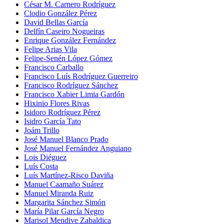
César M. Carnero Rodríguez
Clodio González Pérez
David Bellas García
Delfín Caseiro Nogueiras
Enrique González Fernández
Felipe Arias Vila
Felipe-Senén López Gómez
Francisco Carballo
Francisco Luís Rodríguez Guerreiro
Francisco Rodríguez Sánchez
Francisco Xabier Limia Gardón
Hixinio Flores Rivas
Isidoro Rodríguez Pérez
Isidro García Tato
Joám Trillo
José Manuel Blanco Prado
José Manuel Fernández Anguiano
Lois Diéguez
Luís Costa
Luís Martínez-Risco Daviña
Manuel Caamaño Suárez
Manuel Miranda Ruiz
Margarita Sánchez Simón
María Pilar García Negro
Marisol Mendive Zabaldica