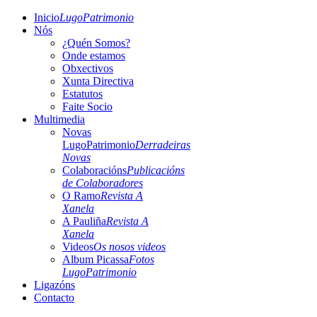
Inicio
LugoPatrimonio
Nós
¿Quén Somos?
Onde estamos
Obxectivos
Xunta Directiva
Estatutos
Faite Socio
Multimedia
Novas
LugoPatrimonio
Derradeiras
Novas
Colaboracións
Publicacións
de Colaboradores
O Ramo
Revista A
Xanela
A Pauliña
Revista A
Xanela
Videos
Os nosos videos
Album Picassa
Fotos
LugoPatrimonio
Ligazóns
Contacto