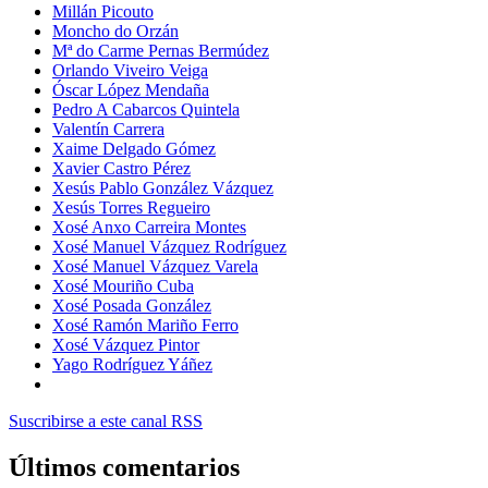
Millán Picouto
Moncho do Orzán
Mª do Carme Pernas Bermúdez
Orlando Viveiro Veiga
Óscar López Mendaña
Pedro A Cabarcos Quintela
Valentín Carrera
Xaime Delgado Gómez
Xavier Castro Pérez
Xesús Pablo González Vázquez
Xesús Torres Regueiro
Xosé Anxo Carreira Montes
Xosé Manuel Vázquez Rodríguez
Xosé Manuel Vázquez Varela
Xosé Mouriño Cuba
Xosé Posada González
Xosé Ramón Mariño Ferro
Xosé Vázquez Pintor
Yago Rodríguez Yáñez
Suscribirse a este canal RSS
Últimos comentarios