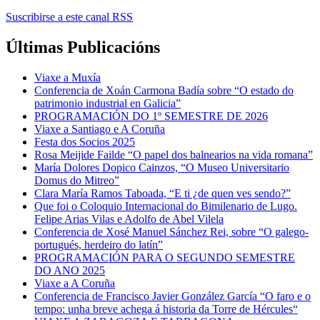
Suscribirse a este canal RSS
Últimas Publicacións
Viaxe a Muxía
Conferencia de Xoán Carmona Badía sobre “O estado do
patrimonio industrial en Galicia”
PROGRAMACIÓN DO 1º SEMESTRE DE 2026
Viaxe a Santiago e A Coruña
Festa dos Socios 2025
Rosa Meijide Failde “O papel dos balnearios na vida romana”
María Dolores Dopico Cainzos, “O Museo Universitario
Domus do Mitreo”
Clara María Ramos Taboada, “E ti ¿de quen ves sendo?”
Que foi o Coloquio Internacional do Bimilenario de Lugo.
Felipe Arias Vilas e Adolfo de Abel Vilela
Conferencia de Xosé Manuel Sánchez Rei, sobre “O galego-
portugués, herdeiro do latín”
PROGRAMACIÓN PARA O SEGUNDO SEMESTRE
DO ANO 2025
Viaxe a A Coruña
Conferencia de Francisco Javier González García “O faro e o
tempo: unha breve achega á historia da Torre de Hércules“