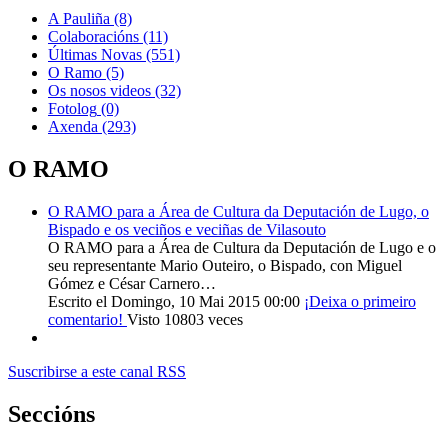
A Pauliña
(8)
Colaboracións
(11)
Últimas Novas
(551)
O Ramo
(5)
Os nosos videos
(32)
Fotolog
(0)
Axenda
(293)
O RAMO
O RAMO para a Área de Cultura da Deputación de Lugo, o
Bispado e os veciños e veciñas de Vilasouto
O RAMO para a Área de Cultura da Deputación de Lugo e o
seu representante Mario Outeiro, o Bispado, con Miguel
Gómez e César Carnero…
Escrito el Domingo, 10 Mai 2015 00:00
¡Deixa o primeiro
comentario!
Visto 10803 veces
Suscribirse a este canal RSS
Seccións