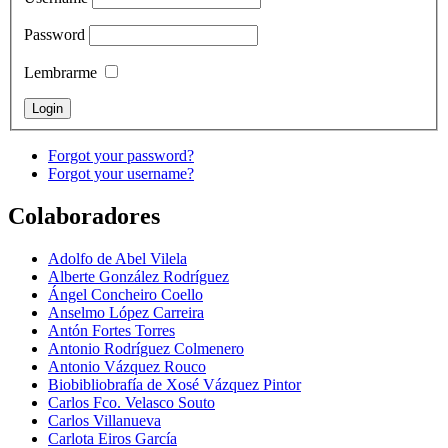
Password
Lembrarme
Forgot your password?
Forgot your username?
Colaboradores
Adolfo de Abel Vilela
Alberte González Rodríguez
Ángel Concheiro Coello
Anselmo López Carreira
Antón Fortes Torres
Antonio Rodríguez Colmenero
Antonio Vázquez Rouco
Biobibliobrafía de Xosé Vázquez Pintor
Carlos Fco. Velasco Souto
Carlos Villanueva
Carlota Eiros García