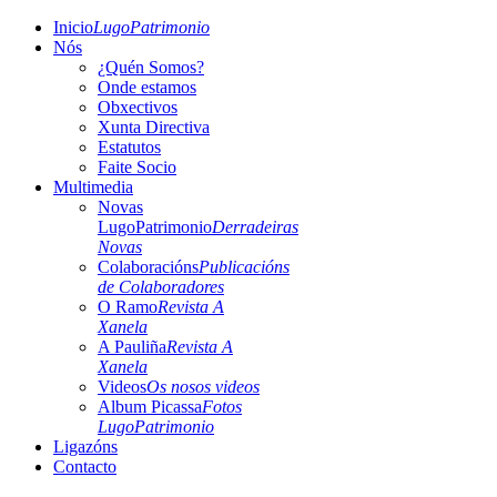
Inicio
LugoPatrimonio
Nós
¿Quén Somos?
Onde estamos
Obxectivos
Xunta Directiva
Estatutos
Faite Socio
Multimedia
Novas
LugoPatrimonio
Derradeiras
Novas
Colaboracións
Publicacións
de Colaboradores
O Ramo
Revista A
Xanela
A Pauliña
Revista A
Xanela
Videos
Os nosos videos
Album Picassa
Fotos
LugoPatrimonio
Ligazóns
Contacto