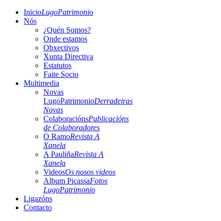
Inicio
LugoPatrimonio
Nós
¿Quén Somos?
Onde estamos
Obxectivos
Xunta Directiva
Estatutos
Faite Socio
Multimedia
Novas
LugoPatrimonio
Derradeiras
Novas
Colaboracións
Publicacións
de Colaboradores
O Ramo
Revista A
Xanela
A Pauliña
Revista A
Xanela
Videos
Os nosos videos
Album Picassa
Fotos
LugoPatrimonio
Ligazóns
Contacto