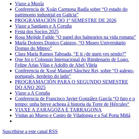
Viaxe a Muxía
Conferencia de Xoán Carmona Badía sobre “O estado do
patrimonio industrial en Galicia”
PROGRAMACIÓN DO 1º SEMESTRE DE 2026
Viaxe a Santiago e A Coruña
Festa dos Socios 2025
Rosa Meijide Failde “O papel dos balnearios na vida romana”
María Dolores Dopico Cainzos, “O Museo Universitario
Domus do Mitreo”
Clara María Ramos Taboada, “E ti ¿de quen ves sendo?”
Que foi o Coloquio Internacional do Bimilenario de Lugo.
Felipe Arias Vilas e Adolfo de Abel Vilela
Conferencia de Xosé Manuel Sánchez Rei, sobre “O galego-
portugués, herdeiro do latín”
PROGRAMACIÓN PARA O SEGUNDO SEMESTRE
DO ANO 2025
Viaxe a A Coruña
Conferencia de Francisco Javier González García “O faro e o
tempo: unha breve achega á historia da Torre de Hércules“
VIAXE A ZARAGOZA E TARRAGONA
Visitas ao Mueso e Castro de Viladonga e a Sal Porta Miñá
Suscribirse a este canal RSS