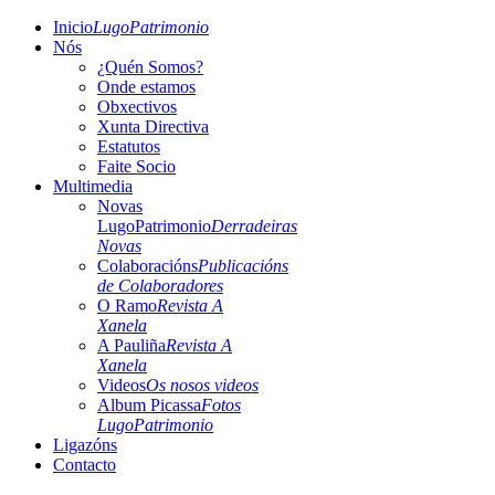
Inicio
LugoPatrimonio
Nós
¿Quén Somos?
Onde estamos
Obxectivos
Xunta Directiva
Estatutos
Faite Socio
Multimedia
Novas
LugoPatrimonio
Derradeiras
Novas
Colaboracións
Publicacións
de Colaboradores
O Ramo
Revista A
Xanela
A Pauliña
Revista A
Xanela
Videos
Os nosos videos
Album Picassa
Fotos
LugoPatrimonio
Ligazóns
Contacto