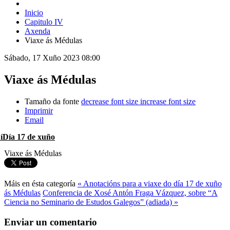
Inicio
Capitulo IV
Axenda
Viaxe ás Médulas
Sábado, 17 Xuño 2023 08:00
Viaxe ás Médulas
Tamaño da fonte
decrease font size
increase font size
Imprimir
Email
íDía 17 de xuño
Viaxe ás Médulas
Máis en ésta categoría
« Anotacións para a viaxe do día 17 de xuño
ás Médulas
Conferencia de Xosé Antón Fraga Vázquez, sobre “A
Ciencia no Seminario de Estudos Galegos” (adiada) »
Enviar un comentario