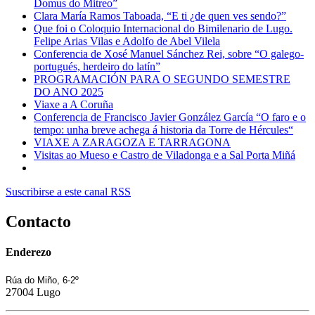
Domus do Mitreo”
Clara María Ramos Taboada, “E ti ¿de quen ves sendo?”
Que foi o Coloquio Internacional do Bimilenario de Lugo.
Felipe Arias Vilas e Adolfo de Abel Vilela
Conferencia de Xosé Manuel Sánchez Rei, sobre “O galego-
portugués, herdeiro do latín”
PROGRAMACIÓN PARA O SEGUNDO SEMESTRE
DO ANO 2025
Viaxe a A Coruña
Conferencia de Francisco Javier González García “O faro e o
tempo: unha breve achega á historia da Torre de Hércules“
VIAXE A ZARAGOZA E TARRAGONA
Visitas ao Mueso e Castro de Viladonga e a Sal Porta Miñá
Suscribirse a este canal RSS
Contacto
Enderezo
Rúa do Miño, 6-2º
27004 Lugo