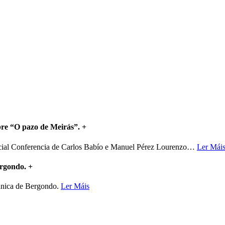
bre “O pazo de Meirás”.
+
ncial Conferencia de Carlos Babío e Manuel Pérez Lourenzo
…
Ler Mái
ergondo.
+
mánica de Bergondo.
Ler Máis