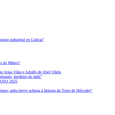
nio industrial en Galicia”
s do Mitreo”
e Arias Vilas e Adolfo de Abel Vilela
ugués, herdeiro do latín”
NO 2025
empo: unha breve achega á historia da Torre de Hércules“