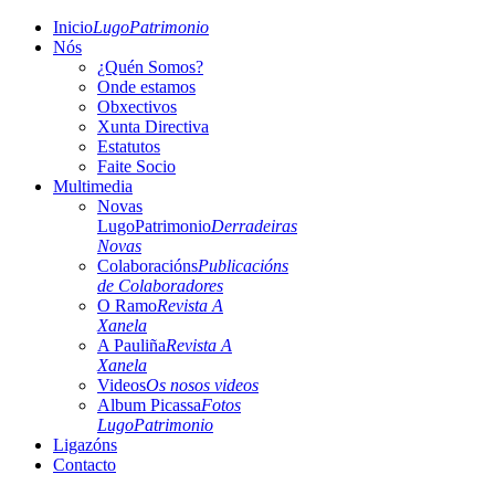
Inicio
LugoPatrimonio
Nós
¿Quén Somos?
Onde estamos
Obxectivos
Xunta Directiva
Estatutos
Faite Socio
Multimedia
Novas
LugoPatrimonio
Derradeiras
Novas
Colaboracións
Publicacións
de Colaboradores
O Ramo
Revista A
Xanela
A Pauliña
Revista A
Xanela
Videos
Os nosos videos
Album Picassa
Fotos
LugoPatrimonio
Ligazóns
Contacto