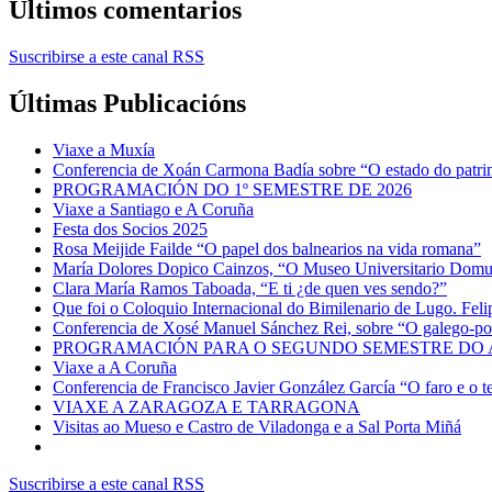
Últimos comentarios
Suscribirse a este canal RSS
Últimas Publicacións
Viaxe a Muxía
Conferencia de Xoán Carmona Badía sobre “O estado do patrimo
PROGRAMACIÓN DO 1º SEMESTRE DE 2026
Viaxe a Santiago e A Coruña
Festa dos Socios 2025
Rosa Meijide Failde “O papel dos balnearios na vida romana”
María Dolores Dopico Cainzos, “O Museo Universitario Domu
Clara María Ramos Taboada, “E ti ¿de quen ves sendo?”
Que foi o Coloquio Internacional do Bimilenario de Lugo. Felip
Conferencia de Xosé Manuel Sánchez Rei, sobre “O galego-port
PROGRAMACIÓN PARA O SEGUNDO SEMESTRE DO A
Viaxe a A Coruña
Conferencia de Francisco Javier González García “O faro e o t
VIAXE A ZARAGOZA E TARRAGONA
Visitas ao Mueso e Castro de Viladonga e a Sal Porta Miñá
Suscribirse a este canal RSS