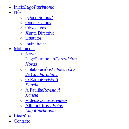
Inicio
LugoPatrimonio
Nós
¿Quén Somos?
Onde estamos
Obxectivos
Xunta Directiva
Estatutos
Faite Socio
Multimedia
Novas
LugoPatrimonio
Derradeiras
Novas
Colaboracións
Publicacións
de Colaboradores
O Ramo
Revista A
Xanela
A Pauliña
Revista A
Xanela
Videos
Os nosos videos
Album Picassa
Fotos
LugoPatrimonio
Ligazóns
Contacto