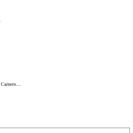
s
ar Carnero…