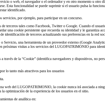
servicio o web, el navegador o el ordenador y en otro momento u otro día
carse. Esta funcionalidad se puede suprimir si el usuario pulsa la funcio
estar identificado.
s servicios, por ejemplo, para participar en un concurso.
 de terceros tales como Facebook, Twitter o Google. Cuando el usuario 
ardar una cookie persistente que recuerda su identidad y le garantiza ac
de identificación de terceros actualizando sus preferencias en la red soc
 Servicio, una herramienta de un proveedor externo (Google Analytics,
rá en próximas visitas a los servicios del LUGOPATRIMONIO para identif
s a través de la “Cookie” (identifica navegadores y dispositivos, no per
or lo tanto más atractivos para los usuarios
ta.
guna web del LUGOPATRIMONIO, la cookie nunca irá asociada a ningún 
 la optimización de la experiencia de los usuarios en el sitio.
amientas de analítica en: