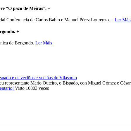
bre “O pazo de Meirás”.
+
ncial Conferencia de Carlos Babío e Manuel Pérez Lourenzo
…
Ler Mái
ergondo.
+
mánica de Bergondo.
Ler Máis
ado e os veciños e veciñas de Vilasouto
eu representante Mario Outeiro, o Bispado, con Miguel Gómez e Cés
entario!
Visto 10803 veces